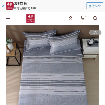
鴻宇寢飾
開啟APP
立刻使用官方APP
0
1
/
7