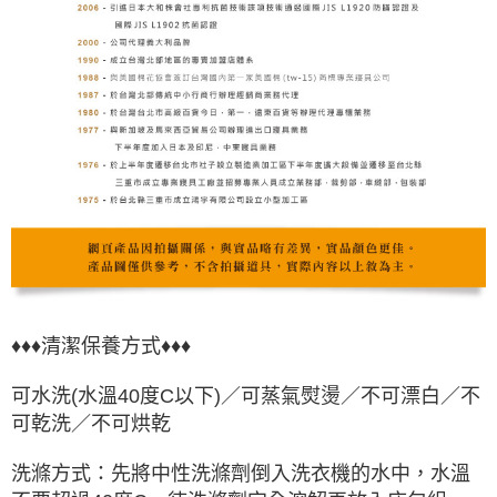
♦♦♦清潔保養方式♦♦♦
可水洗(水溫40度C以下)／可蒸氣熨燙／不可漂白／不
可乾洗／不可烘乾
洗滌方式：先將中性洗滌劑倒入洗衣機的水中，水溫