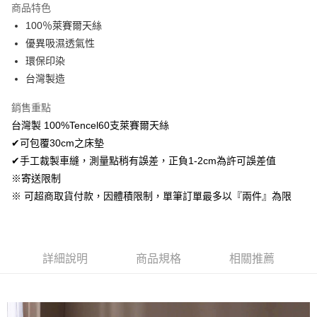
商品特色
Apple Pay
100％萊賽爾天絲
優異吸濕透氣性
悠遊付
環保印染
Google Pay
台灣製造
AFTEE先享後付
銷售重點
相關說明
台灣製 100%Tencel60支萊賽爾天絲
【關於「AFTEE先享後付」】
✔可包覆30cm之床墊
ATM付款
AFTEE先享後付是「在收到商品之後才付款」的支付方式。 讓您購物簡單
便利好安心！
✔手工裁製車縫，測量點稍有誤差，正負1-2cm為許可誤差值
１．簡單：不需註冊會員、不需綁卡、不需儲值。
※寄送限制
運送方式
２．便利：只要手機號碼，簡訊認證，即可結帳。
※ 可超商取貨付款，因體積限制，單筆訂單最多以『兩件』為限
３．安心：先確認商品／服務後，再付款。
全家取貨付款
免運費
【「AFTEE先享後付」結帳流程】
１．於結帳方式選擇「AFTEE先享後付」後，將跳轉至「AFTEE先享後付」
付款後全家取貨
結帳頁面，進行簡訊認證並確認金額後，即可完成結帳。
詳細說明
商品規格
相關推薦
２．訂單成立數日內，您將收到繳費通知簡訊。
免運費
３．收到繳費通知簡訊後14天內，點擊此簡訊中的連結，可透過四大超商／
ATM／網路銀行／等多元方式進行付款，方視為交易完成。
7-11取貨付款
※ 請注意：結帳手續完成當下不需立刻繳費，但若您需要取消訂單，請聯絡
每筆NT$60，滿NT$499(含以上)免運費
購買商品的店家。未經商家同意取消之訂單仍視為有效，需透過AFTEE先享