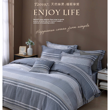
後付繳納相關費用。
付款後7-11取貨
※ 交易是否成功請以「AFTEE先享後付 」之結帳頁面顯示為準，若有關於
是否繳費成功／繳費後需取消欲退款等相關疑問，請聯繫「AFTEE先享後付
每筆NT$60，滿NT$499(含以上)免運費
客戶支援中心」
https://netprotections.freshdesk.com/support/home
宅配
【注意事項】
１．透過由恩沛科技股份有限公司提供之「AFTEE先享後付」服務完成之交
每筆NT$100，滿NT$499(含以上)免運費
易，需依本服務之必要範圍內提供個人資料，並將交易相關給付款項請求債
權轉讓予恩沛科技股份有限公司。
離島宅配
２．關於個人資料處理事宜，請瀏覽以下網址：
每筆NT$100，滿NT$499(含以上)免運費
https://aftee.tw/terms/#terms3
３．未成年的使用者請事先徵得法定代理人或監護人之同意方可使用
「AFTEE先享後付」，若未經同意申辦者引起之損失，本公司不負相關責
任。
４．使用「AFTEE先享後付」時，將依據個別帳號之用戶狀況，依本公司即
時審查核予不同之上限額度；若仍有額度不足之情形，本公司將視審查結果
請求用戶進行身份認證。
５．嚴禁一人註冊多個帳號或使用他人資訊註冊。若發現惡意使用之情形，
恩沛科技股份有限公司將有權停止該用戶之使用額度並採取法律行動。