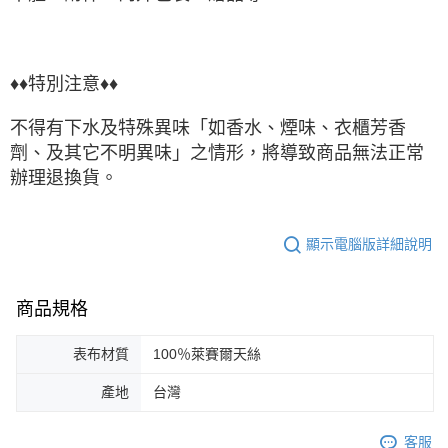
♦♦特別注意♦♦
不得有下水及特殊異味「如香水、煙味、衣櫃芳香
劑、及其它不明異味」之情形，將導致商品無法正常
辦理退換貨。
顯示電腦版詳細說明
商品規格
表布材質
100％萊賽爾天絲
產地
台灣
客服