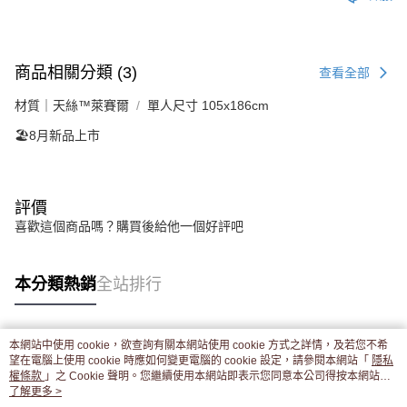
商品相關分類 (3)
查看全部
材質｜天絲™萊賽爾
單人尺寸 105x186cm
🏖️8月新品上市
評價
喜歡這個商品嗎？購買後給他一個好評吧
本分類熱銷
全站排行
本網站中使用 cookie，欲查詢有關本網站使用 cookie 方式之詳情，及若您不希
熱門標籤
望在電腦上使用 cookie 時應如何變更電腦的 cookie 設定，請參閱本網站「
隱私
權條款
」之 Cookie 聲明。您繼續使用本網站即表示您同意本公司得按本網站使
用條款之 Cookie 聲明使用 cookie。
了解更多 >