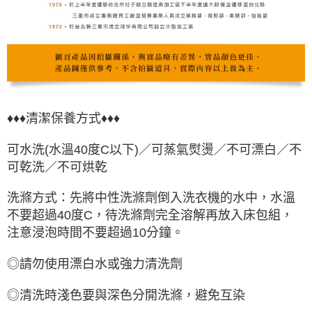
♦♦♦清潔保養方式♦♦♦
可水洗(水溫40度C以下)／可蒸氣熨燙／不可漂白／不
可乾洗／不可烘乾
洗滌方式：先將中性洗滌劑倒入洗衣機的水中，水溫
不要超過40度C，待洗滌劑完全溶解再放入床包組，
注意浸泡時間不要超過10分鐘。
◎請勿使用漂白水或強力清洗劑
◎清洗時淺色要與深色分開洗滌，避免互染