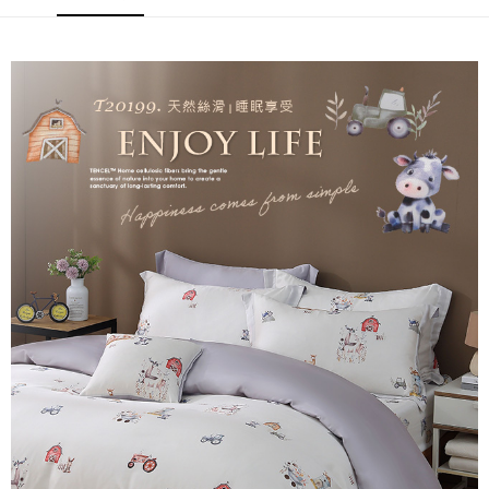
後付繳納相關費用。
付款後7-11取貨
※ 交易是否成功請以「AFTEE先享後付 」之結帳頁面顯示為準，若有關於
是否繳費成功／繳費後需取消欲退款等相關疑問，請聯繫「AFTEE先享後付
每筆NT$60，滿NT$499(含以上)免運費
客戶支援中心」
https://netprotections.freshdesk.com/support/home
宅配
【注意事項】
１．透過由恩沛科技股份有限公司提供之「AFTEE先享後付」服務完成之交
每筆NT$100，滿NT$499(含以上)免運費
易，需依本服務之必要範圍內提供個人資料，並將交易相關給付款項請求債
權轉讓予恩沛科技股份有限公司。
離島宅配
２．關於個人資料處理事宜，請瀏覽以下網址：
每筆NT$100，滿NT$499(含以上)免運費
https://aftee.tw/terms/#terms3
３．未成年的使用者請事先徵得法定代理人或監護人之同意方可使用
「AFTEE先享後付」，若未經同意申辦者引起之損失，本公司不負相關責
任。
４．使用「AFTEE先享後付」時，將依據個別帳號之用戶狀況，依本公司即
時審查核予不同之上限額度；若仍有額度不足之情形，本公司將視審查結果
請求用戶進行身份認證。
５．嚴禁一人註冊多個帳號或使用他人資訊註冊。若發現惡意使用之情形，
恩沛科技股份有限公司將有權停止該用戶之使用額度並採取法律行動。