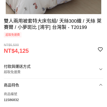
雙人兩用被套特大床包組/ 天絲300織 / 天絲 萊
賽爾 / 小夢斑比 [鴻宇] 台灣製 - T20199
超取免運費
NT$5,500
NT$4,125
付款與運送方式
超取免運費
付款方式
商品特色
信用卡一次付款
商品編號
超商取貨付款
11586832
LINE Pay