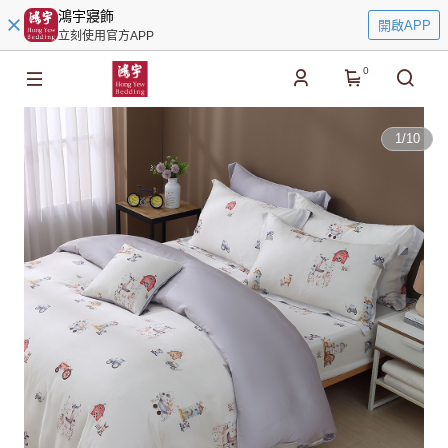
鴻宇寢飾
開啟APP
立刻使用官方APP
0
1
/
10