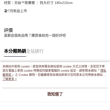
材質｜天絲™萊賽爾
特大尺寸 180x210cm
🏖️7月新品上市
評價
喜歡這個商品嗎？購買後給他一個好評吧
本分類熱銷
全站排行
本網站中使用 cookie，欲查詢有關本網站使用 cookie 方式之詳情，及若您不希
熱門標籤
望在電腦上使用 cookie 時應如何變更電腦的 cookie 設定，請參閱本網站「
隱私
權條款
」之 Cookie 聲明。您繼續使用本網站即表示您同意本公司得按本網站使
用條款之 Cookie 聲明使用 cookie。
了解更多 >
我知道了