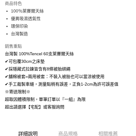
商品特色
Apple Pay
100％萊賽爾天絲
優異吸濕透氣性
悠遊付
環保印染
Google Pay
台灣製造
AFTEE先享後付
銷售重點
相關說明
台灣製 100%Tencel 60支萊賽爾天絲
【關於「AFTEE先享後付」】
✔可包覆30cm之床墊
ATM付款
AFTEE先享後付是「在收到商品之後才付款」的支付方式。 讓您購物簡單
便利好安心！
✔採隱藏式拉鍊皆含有8條被胎綁繩
１．簡單：不需註冊會員、不需綁卡、不需儲值。
✔舖棉被套=兩用被套：不裝入被胎也可以當涼被使用
運送方式
２．便利：只要手機號碼，簡訊認證，即可結帳。
✔手工裁製車縫，測量點稍有誤差，正負1-2cm為許可誤差值
３．安心：先確認商品／服務後，再付款。
全家取貨付款
※寄送限制※
免運費
【「AFTEE先享後付」結帳流程】
超取因體積限制，單筆訂單以『一組』為限
１．於結帳方式選擇「AFTEE先享後付」後，將跳轉至「AFTEE先享後付」
付款後全家取貨
超出請選擇【宅配】或客服詢問
結帳頁面，進行簡訊認證並確認金額後，即可完成結帳。
２．訂單成立數日內，您將收到繳費通知簡訊。
免運費
３．收到繳費通知簡訊後14天內，點擊此簡訊中的連結，可透過四大超商／
ATM／網路銀行／等多元方式進行付款，方視為交易完成。
7-11取貨付款
※ 請注意：結帳手續完成當下不需立刻繳費，但若您需要取消訂單，請聯絡
詳細說明
商品規格
相關推薦
每筆NT$60，滿NT$499(含以上)免運費
購買商品的店家。未經商家同意取消之訂單仍視為有效，需透過AFTEE先享