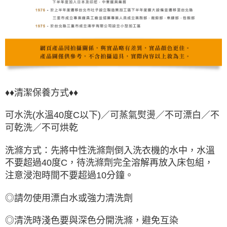
♦♦清潔保養方式♦♦
可水洗(水溫40度C以下)／可蒸氣熨燙／不可漂白／不
可乾洗／不可烘乾
洗滌方式：先將中性洗滌劑倒入洗衣機的水中，水溫
不要超過40度C，待洗滌劑完全溶解再放入床包組，
注意浸泡時間不要超過10分鐘。
◎請勿使用漂白水或強力清洗劑
◎清洗時淺色要與深色分開洗滌，避免互染