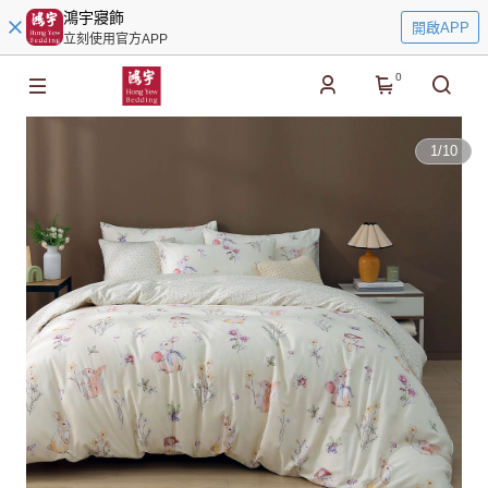
鴻宇寢飾
開啟APP
立刻使用官方APP
0
1
/
10