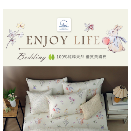
後付繳納相關費用。
付款後7-11取貨
※ 交易是否成功請以「AFTEE先享後付 」之結帳頁面顯示為準，若有關於
是否繳費成功／繳費後需取消欲退款等相關疑問，請聯繫「AFTEE先享後付
每筆NT$60，滿NT$499(含以上)免運費
客戶支援中心」
https://netprotections.freshdesk.com/support/home
宅配
【注意事項】
１．透過由恩沛科技股份有限公司提供之「AFTEE先享後付」服務完成之交
每筆NT$100，滿NT$499(含以上)免運費
易，需依本服務之必要範圍內提供個人資料，並將交易相關給付款項請求債
權轉讓予恩沛科技股份有限公司。
離島宅配
２．關於個人資料處理事宜，請瀏覽以下網址：
每筆NT$100，滿NT$499(含以上)免運費
https://aftee.tw/terms/#terms3
３．未成年的使用者請事先徵得法定代理人或監護人之同意方可使用
「AFTEE先享後付」，若未經同意申辦者引起之損失，本公司不負相關責
任。
４．使用「AFTEE先享後付」時，將依據個別帳號之用戶狀況，依本公司即
時審查核予不同之上限額度；若仍有額度不足之情形，本公司將視審查結果
請求用戶進行身份認證。
５．嚴禁一人註冊多個帳號或使用他人資訊註冊。若發現惡意使用之情形，
恩沛科技股份有限公司將有權停止該用戶之使用額度並採取法律行動。