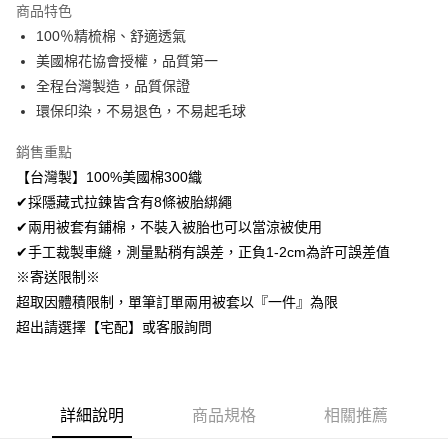
商品特色
Apple Pay
100％精梳棉、舒適透氣
美國棉花協會授權，品質第一
悠遊付
全程台灣製造，品質保證
Google Pay
環保印染，不易退色，不易起毛球
AFTEE先享後付
銷售重點
相關說明
【台灣製】100%美國棉300織
【關於「AFTEE先享後付」】
✔採隱藏式拉鍊皆含有8條被胎綁繩
ATM付款
AFTEE先享後付是「在收到商品之後才付款」的支付方式。 讓您購物簡單
便利好安心！
✔兩用被套有鋪棉，不裝入被胎也可以當涼被使用
１．簡單：不需註冊會員、不需綁卡、不需儲值。
✔手工裁製車縫，測量點稍有誤差，正負1-2cm為許可誤差值
運送方式
２．便利：只要手機號碼，簡訊認證，即可結帳。
※寄送限制※
３．安心：先確認商品／服務後，再付款。
全家取貨付款
超取因體積限制，單筆訂單兩用被套以『一件』為限
免運費
【「AFTEE先享後付」結帳流程】
超出請選擇【宅配】或客服詢問
１．於結帳方式選擇「AFTEE先享後付」後，將跳轉至「AFTEE先享後付」
付款後全家取貨
結帳頁面，進行簡訊認證並確認金額後，即可完成結帳。
２．訂單成立數日內，您將收到繳費通知簡訊。
免運費
３．收到繳費通知簡訊後14天內，點擊此簡訊中的連結，可透過四大超商／
ATM／網路銀行／等多元方式進行付款，方視為交易完成。
7-11取貨付款
詳細說明
商品規格
相關推薦
※ 請注意：結帳手續完成當下不需立刻繳費，但若您需要取消訂單，請聯絡
每筆NT$60，滿NT$499(含以上)免運費
購買商品的店家。未經商家同意取消之訂單仍視為有效，需透過AFTEE先享