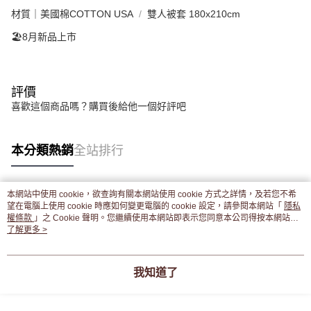
材質｜美國棉COTTON USA
雙人被套 180x210cm
🏖️8月新品上市
評價
喜歡這個商品嗎？購買後給他一個好評吧
本分類熱銷
全站排行
本網站中使用 cookie，欲查詢有關本網站使用 cookie 方式之詳情，及若您不希
熱門標籤
望在電腦上使用 cookie 時應如何變更電腦的 cookie 設定，請參閱本網站「
隱私
權條款
」之 Cookie 聲明。您繼續使用本網站即表示您同意本公司得按本網站使
用條款之 Cookie 聲明使用 cookie。
了解更多 >
我知道了