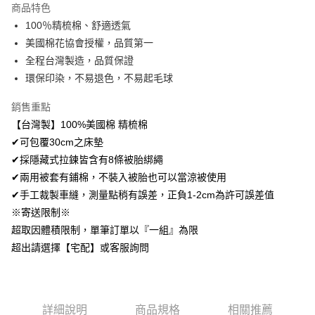
商品特色
Apple Pay
100％精梳棉、舒適透氣
美國棉花協會授權，品質第一
悠遊付
全程台灣製造，品質保證
Google Pay
環保印染，不易退色，不易起毛球
AFTEE先享後付
銷售重點
相關說明
【台灣製】100%美國棉 精梳棉
【關於「AFTEE先享後付」】
✔可包覆30cm之床墊
ATM付款
AFTEE先享後付是「在收到商品之後才付款」的支付方式。 讓您購物簡單
便利好安心！
✔採隱藏式拉鍊皆含有8條被胎綁繩
１．簡單：不需註冊會員、不需綁卡、不需儲值。
✔兩用被套有鋪棉，不裝入被胎也可以當涼被使用
運送方式
２．便利：只要手機號碼，簡訊認證，即可結帳。
✔手工裁製車縫，測量點稍有誤差，正負1-2cm為許可誤差值
３．安心：先確認商品／服務後，再付款。
全家取貨付款
※寄送限制※
免運費
【「AFTEE先享後付」結帳流程】
超取因體積限制，單筆訂單以『一組』為限
１．於結帳方式選擇「AFTEE先享後付」後，將跳轉至「AFTEE先享後付」
付款後全家取貨
超出請選擇【宅配】或客服詢問
結帳頁面，進行簡訊認證並確認金額後，即可完成結帳。
２．訂單成立數日內，您將收到繳費通知簡訊。
免運費
３．收到繳費通知簡訊後14天內，點擊此簡訊中的連結，可透過四大超商／
ATM／網路銀行／等多元方式進行付款，方視為交易完成。
7-11取貨付款
※ 請注意：結帳手續完成當下不需立刻繳費，但若您需要取消訂單，請聯絡
詳細說明
商品規格
相關推薦
每筆NT$60，滿NT$499(含以上)免運費
購買商品的店家。未經商家同意取消之訂單仍視為有效，需透過AFTEE先享