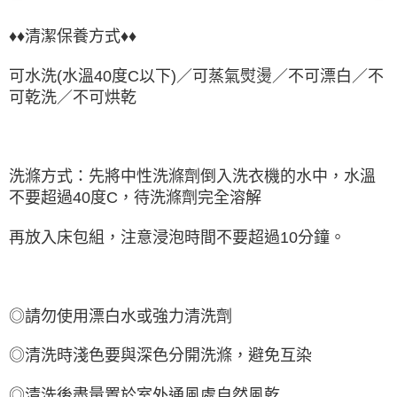
♦♦清潔保養方式♦♦
可水洗(水溫40度C以下)／可蒸氣熨燙／不可漂白／不
可乾洗／不可烘乾
洗滌方式：先將中性洗滌劑倒入洗衣機的水中，水溫
不要超過40度C，待洗滌劑完全溶解
再放入床包組，注意浸泡時間不要超過10分鐘。
◎請勿使用漂白水或強力清洗劑
◎清洗時淺色要與深色分開洗滌，避免互染
◎清洗後盡量置於室外通風處自然風乾