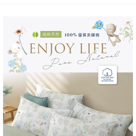
後付繳納相關費用。
付款後7-11取貨
※ 交易是否成功請以「AFTEE先享後付 」之結帳頁面顯示為準，若有關於
是否繳費成功／繳費後需取消欲退款等相關疑問，請聯繫「AFTEE先享後付
每筆NT$60，滿NT$499(含以上)免運費
客戶支援中心」
https://netprotections.freshdesk.com/support/home
宅配
【注意事項】
１．透過由恩沛科技股份有限公司提供之「AFTEE先享後付」服務完成之交
每筆NT$100，滿NT$499(含以上)免運費
易，需依本服務之必要範圍內提供個人資料，並將交易相關給付款項請求債
權轉讓予恩沛科技股份有限公司。
離島宅配
２．關於個人資料處理事宜，請瀏覽以下網址：
每筆NT$100，滿NT$499(含以上)免運費
https://aftee.tw/terms/#terms3
３．未成年的使用者請事先徵得法定代理人或監護人之同意方可使用
「AFTEE先享後付」，若未經同意申辦者引起之損失，本公司不負相關責
任。
４．使用「AFTEE先享後付」時，將依據個別帳號之用戶狀況，依本公司即
時審查核予不同之上限額度；若仍有額度不足之情形，本公司將視審查結果
請求用戶進行身份認證。
５．嚴禁一人註冊多個帳號或使用他人資訊註冊。若發現惡意使用之情形，
恩沛科技股份有限公司將有權停止該用戶之使用額度並採取法律行動。