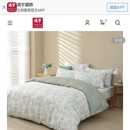
鴻宇寢飾
開啟APP
立刻使用官方APP
0
1
/
10