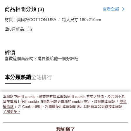
商品相關分類 (3)
查看全部
材質｜美國棉COTTON USA
特大尺寸 180x210cm
🏖️8月新品上市
評價
喜歡這個商品嗎？購買後給他一個好評吧
本分類熱銷
全站排行
本網站中使用 cookie，欲查詢有關本網站使用 cookie 方式之詳情，及若您不希
熱門標籤
望在電腦上使用 cookie 時應如何變更電腦的 cookie 設定，請參閱本網站「
隱私
權條款
」之 Cookie 聲明。您繼續使用本網站即表示您同意本公司得按本網站使
用條款之 Cookie 聲明使用 cookie。
了解更多 >
我知道了