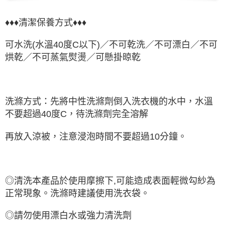
♦♦♦清潔保養方式♦♦♦
可水洗(水溫40度C以下)／
不可乾洗
／
不可漂白
／不可
烘乾／不可蒸氣熨燙／可懸掛晾乾
洗滌方式：先將中性洗滌劑倒入洗衣機的水中，水溫
不要超過40度C，待洗滌劑完全溶解
再放入涼被，注意浸泡時間不要超過10分鐘。
◎清洗本產品於使用摩擦下,可能造成表面輕微勾紗為
正常現象。洗滌時建議使用洗衣袋。
◎請勿使用漂白水或強力清洗劑