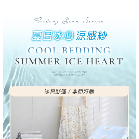
付款後7-11取貨
※ 交易是否成功請以「AFTEE先享後付 」之結帳頁面顯示為準，若有關於
是否繳費成功／繳費後需取消欲退款等相關疑問，請聯繫「AFTEE先享後付
每筆NT$60，滿NT$499(含以上)免運費
客戶支援中心」
https://netprotections.freshdesk.com/support/home
宅配
【注意事項】
１．透過由恩沛科技股份有限公司提供之「AFTEE先享後付」服務完成之交
每筆NT$100，滿NT$499(含以上)免運費
易，需依本服務之必要範圍內提供個人資料，並將交易相關給付款項請求債
權轉讓予恩沛科技股份有限公司。
離島宅配
２．關於個人資料處理事宜，請瀏覽以下網址：
每筆NT$100，滿NT$499(含以上)免運費
https://aftee.tw/terms/#terms3
３．未成年的使用者請事先徵得法定代理人或監護人之同意方可使用
「AFTEE先享後付」，若未經同意申辦者引起之損失，本公司不負相關責
任。
４．使用「AFTEE先享後付」時，將依據個別帳號之用戶狀況，依本公司即
時審查核予不同之上限額度；若仍有額度不足之情形，本公司將視審查結果
請求用戶進行身份認證。
５．嚴禁一人註冊多個帳號或使用他人資訊註冊。若發現惡意使用之情形，
恩沛科技股份有限公司將有權停止該用戶之使用額度並採取法律行動。