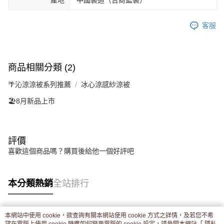
產地
中國製造（台商監製）
客服
商品相關分類 (2)
🌴沁涼涼被系列推薦
冰心涼感紗涼被
🏖️8月新品上市
評價
喜歡這個商品嗎？購買後給他一個好評吧
本分類熱銷
全站排行
本網站中使用 cookie，欲查詢有關本網站使用 cookie 方式之詳情，及若您不希
熱門標籤