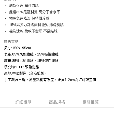
Apple Pay
創新恆溫 鎖住涼感
嚴選85%尼龍材質 高分子含水率
悠遊付
物理急速降溫 保持微冷感
Google Pay
15%高彈力針織面料 服貼絲滑觸感
機洗速乾 柔軟不變形 不易結球
AFTEE先享後付
相關說明
銷售重點
【關於「AFTEE先享後付」】
尺寸:150x195cm
ATM付款
AFTEE先享後付是「在收到商品之後才付款」的支付方式。 讓您購物簡單
便利好安心！
表布:85%尼龍纖維、15%彈性纖維
１．簡單：不需註冊會員、不需綁卡、不需儲值。
底布:85%尼龍纖維、15%彈性纖維
運送方式
２．便利：只要手機號碼，簡訊認證，即可結帳。
填充物:100%聚酯纖維
３．安心：先確認商品／服務後，再付款。
全家取貨付款
產地:中國製造（台商監製）
免運費
【「AFTEE先享後付」結帳流程】
手工裁製車縫，測量點稍有誤差，正負1-2cm為許可誤差值
１．於結帳方式選擇「AFTEE先享後付」後，將跳轉至「AFTEE先享後付」
付款後全家取貨
結帳頁面，進行簡訊認證並確認金額後，即可完成結帳。
２．訂單成立數日內，您將收到繳費通知簡訊。
免運費
３．收到繳費通知簡訊後14天內，點擊此簡訊中的連結，可透過四大超商／
ATM／網路銀行／等多元方式進行付款，方視為交易完成。
7-11取貨付款
詳細說明
商品規格
相關推薦
※ 請注意：結帳手續完成當下不需立刻繳費，但若您需要取消訂單，請聯絡
每筆NT$60，滿NT$499(含以上)免運費
購買商品的店家。未經商家同意取消之訂單仍視為有效，需透過AFTEE先享
後付繳納相關費用。