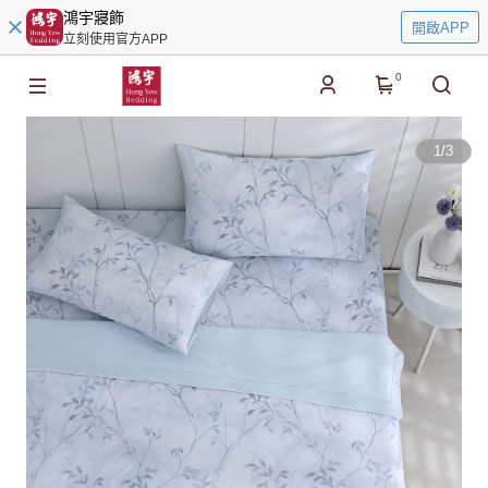
鴻宇寢飾
開啟APP
立刻使用官方APP
0
1
/
3