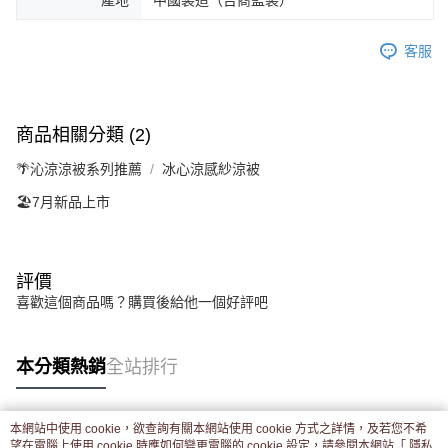
產地
中國製造（台商監製）
客服
商品相關分類 (2)
🌴沁涼涼被系列推薦
冰心涼感紗涼被
🏖️7月新品上市
評價
喜歡這個商品嗎？購買後給他一個好評吧
本分類熱銷
全站排行
本網站中使用 cookie，欲查詢有關本網站使用 cookie 方式之詳情，及若您不希
熱門標籤
望在電腦上使用 cookie 時應如何變更電腦的 cookie 設定，請參閱本網站「
隱私