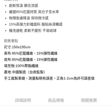
Apple Pay
創新恆溫 鎖住涼感
嚴選85%尼龍材質 高分子含水率
悠遊付
物理急速降溫 保持微冷感
Google Pay
15%高彈力針織面料 服貼絲滑觸感
機洗速乾 柔軟不變形 不易結球
AFTEE先享後付
相關說明
銷售重點
【關於「AFTEE先享後付」】
尺寸:150x195cm
ATM付款
AFTEE先享後付是「在收到商品之後才付款」的支付方式。 讓您購物簡單
便利好安心！
表布:85%尼龍纖維、15%彈性纖維
１．簡單：不需註冊會員、不需綁卡、不需儲值。
底布:85%尼龍纖維、15%彈性纖維
運送方式
２．便利：只要手機號碼，簡訊認證，即可結帳。
填充物:100%聚酯纖維
３．安心：先確認商品／服務後，再付款。
全家取貨付款
產地:中國製造（台商監製）
免運費
【「AFTEE先享後付」結帳流程】
手工裁製車縫，測量點稍有誤差，正負1-2cm為許可誤差值
１．於結帳方式選擇「AFTEE先享後付」後，將跳轉至「AFTEE先享後付」
付款後全家取貨
結帳頁面，進行簡訊認證並確認金額後，即可完成結帳。
２．訂單成立數日內，您將收到繳費通知簡訊。
免運費
３．收到繳費通知簡訊後14天內，點擊此簡訊中的連結，可透過四大超商／
ATM／網路銀行／等多元方式進行付款，方視為交易完成。
7-11取貨付款
詳細說明
商品規格
相關推薦
※ 請注意：結帳手續完成當下不需立刻繳費，但若您需要取消訂單，請聯絡
每筆NT$60，滿NT$499(含以上)免運費
購買商品的店家。未經商家同意取消之訂單仍視為有效，需透過AFTEE先享
後付繳納相關費用。