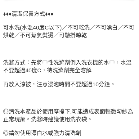
♦♦♦清潔保養方式♦♦♦
可水洗(水溫40度C以下)／
不可乾洗
／
不可漂白
／不可
烘乾／不可蒸氣熨燙／可懸掛晾乾
洗滌方式：先將中性洗滌劑倒入洗衣機的水中，水溫
不要超過40度C，待洗滌劑完全溶解
再放入涼被，注意浸泡時間不要超過10分鐘。
◎清洗本產品於使用摩擦下,可能造成表面輕微勾紗為
正常現象。洗滌時建議使用洗衣袋。
◎請勿使用漂白水或強力清洗劑