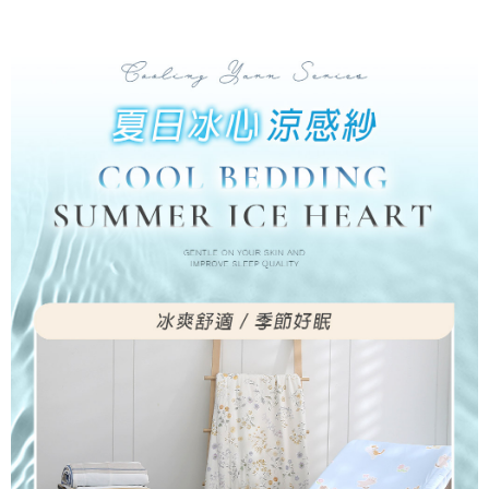
付款後7-11取貨
※ 交易是否成功請以「AFTEE先享後付 」之結帳頁面顯示為準，若有關於
是否繳費成功／繳費後需取消欲退款等相關疑問，請聯繫「AFTEE先享後付
每筆NT$60，滿NT$499(含以上)免運費
客戶支援中心」
https://netprotections.freshdesk.com/support/home
宅配
【注意事項】
１．透過由恩沛科技股份有限公司提供之「AFTEE先享後付」服務完成之交
每筆NT$100，滿NT$499(含以上)免運費
易，需依本服務之必要範圍內提供個人資料，並將交易相關給付款項請求債
權轉讓予恩沛科技股份有限公司。
離島宅配
２．關於個人資料處理事宜，請瀏覽以下網址：
每筆NT$100，滿NT$499(含以上)免運費
https://aftee.tw/terms/#terms3
３．未成年的使用者請事先徵得法定代理人或監護人之同意方可使用
「AFTEE先享後付」，若未經同意申辦者引起之損失，本公司不負相關責
任。
４．使用「AFTEE先享後付」時，將依據個別帳號之用戶狀況，依本公司即
時審查核予不同之上限額度；若仍有額度不足之情形，本公司將視審查結果
請求用戶進行身份認證。
５．嚴禁一人註冊多個帳號或使用他人資訊註冊。若發現惡意使用之情形，
恩沛科技股份有限公司將有權停止該用戶之使用額度並採取法律行動。