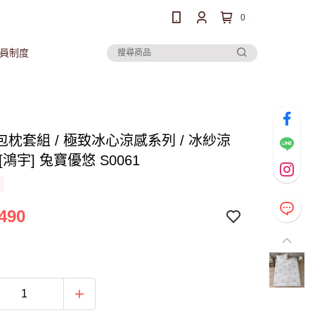
0
員制度
枕套組 / 極致冰心涼感系列 / 冰紗涼
[鴻宇] 兔寶優悠 S0061
490