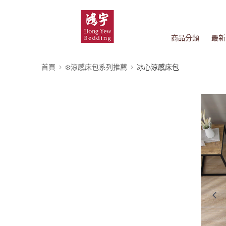
商品分類
最新
首頁
❄️涼感床包系列推薦
冰心涼感床包