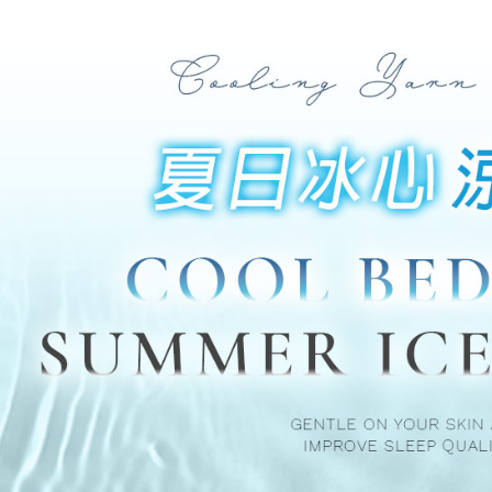
「AFTE
任。
４．使用「
即時審查
結果請求
５．嚴禁
形，恩沛
動。