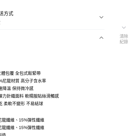
送方式
費
清除
紀錄
次付款
付款
度立體包覆 全包式鬆緊帶
5%尼龍材質 高分子含水率
速降溫 保持微冷感
高彈力針織面料 軟糯服貼絲滑觸感
乾 柔軟不變形 不易結球
y
享後付
%尼龍纖維、15%彈性纖維
%尼龍纖維、15%彈性纖維
FTEE先享後付」】
製造
先享後付是「在收到商品之後才付款」的支付方式。 讓您購物簡單