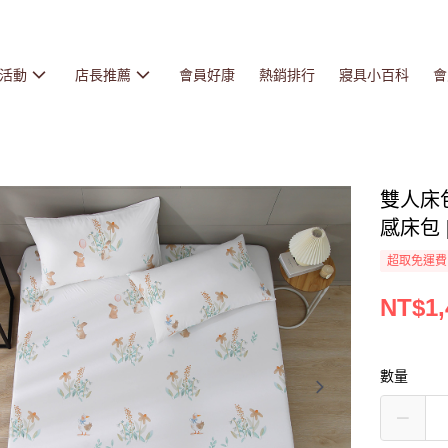
活動
店長推薦
會員好康
熱銷排行
寢具小百科
會
雙人床包
感床包 
超取免運費
NT$1,
數量