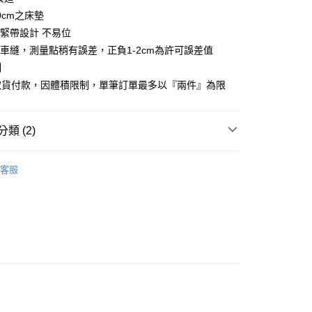
心！
0cm之床墊
：不需註冊會員、不需綁卡、不需儲值。
緊帶設計 不易位
：只要手機號碼，簡訊認證，即可結帳。
：先確認商品／服務後，再付款。
車縫，測量點稍有誤差，正負1-2cm為許可誤差值
付款
制
EE先享後付」結帳流程】
取貨付款，因體積限制，單筆訂單最多以『兩件』為限
方式選擇「AFTEE先享後付」後，將跳轉至「AFTEE先享後
頁面，進行簡訊認證並確認金額後，即可完成結帳。
家取貨
成立數日內，您將收到繳費通知簡訊。
費通知簡訊後14天內，點擊此簡訊中的連結，可透過四大超商
類 (2)
網路銀行／等多元方式進行付款，方視為交易完成。
：結帳手續完成當下不需立刻繳費，但若您需要取消訂單，請聯
付款
包系列推薦
冰心涼感床包
的店家。未經商家同意取消之訂單仍視為有效，需透過AFTEE
客服
繳納相關費用。
0，滿NT$499(含以上)免運費
品上市
否成功請以「AFTEE先享後付 」之結帳頁面顯示為準，若有關於
功／繳費後需取消欲退款等相關疑問，請聯繫「AFTEE先享後
1取貨
援中心」
https://netprotections.freshdesk.com/support/home
0，滿NT$499(含以上)免運費
項】
恩沛科技股份有限公司提供之「AFTEE先享後付」服務完成之
依本服務之必要範圍內提供個人資料，並將交易相關給付款項請
00，滿NT$499(含以上)免運費
讓予恩沛科技股份有限公司。
個人資料處理事宜，請瀏覽以下網址：
ee.tw/terms/#terms3
00，滿NT$499(含以上)免運費
年的使用者請事先徵得法定代理人或監護人之同意方可使用