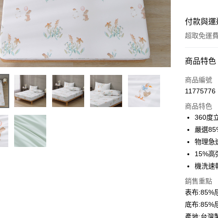
付款與運
超取免運
付款方式
商品特色
信用卡一
商品編號
11775776
超商取貨
商品特色
LINE Pay
360
嚴選8
Apple Pay
物理急
悠遊付
15%
機洗速
Google Pa
銷售重點
AFTEE先
表布:85
相關說明
底布:85
【關於「A
ATM付款
產地:台灣
AFTEE