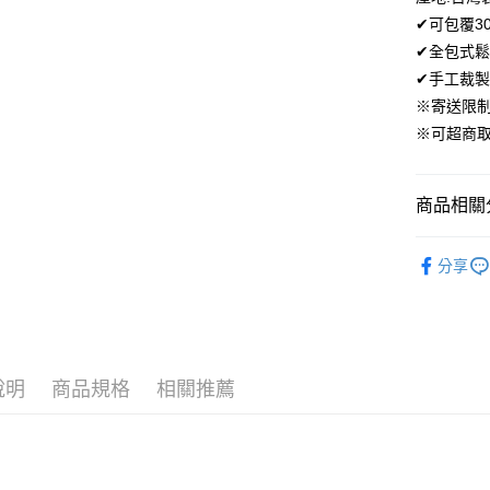
便利好安
✔可包覆3
１．簡單
✔全包式鬆
２．便利
運送方式
３．安心
✔手工裁製
全家取貨
※寄送限
【「AFT
免運費
※可超商
１．於結帳
付」結帳
付款後全
２．訂單
３．收到繳
免運費
商品相關分
／ATM／
※ 請注意
7-11取貨
❄️涼感床
絡購買商品
分享
先享後付
每筆NT$6
🏖️8月新
※ 交易是
是否繳費成
付款後7-1
付客戶支
每筆NT$6
【注意事
宅配
說明
商品規格
相關推薦
１．透過由
交易，需
每筆NT$1
求債權轉
２．關於
離島宅配
https://aft
每筆NT$1
３．未成