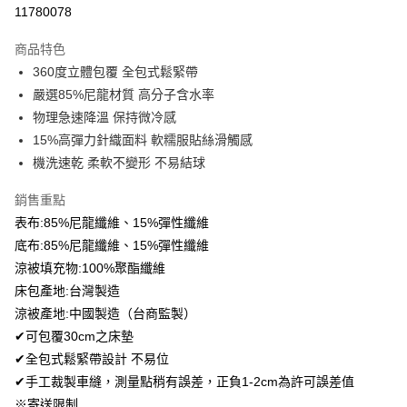
超商取貨付款
11780078
LINE Pay
商品特色
Apple Pay
360度立體包覆 全包式鬆緊帶
嚴選85%尼龍材質 高分子含水率
悠遊付
物理急速降溫 保持微冷感
Google Pay
15%高彈力針織面料 軟糯服貼絲滑觸感
機洗速乾 柔軟不變形 不易結球
AFTEE先享後付
相關說明
銷售重點
【關於「AFTEE先享後付」】
表布:85%尼龍纖維、15%彈性纖維
ATM付款
AFTEE先享後付是「在收到商品之後才付款」的支付方式。 讓您購物簡單
便利好安心！
底布:85%尼龍纖維、15%彈性纖維
１．簡單：不需註冊會員、不需綁卡、不需儲值。
涼被填充物:100%聚酯纖維
運送方式
２．便利：只要手機號碼，簡訊認證，即可結帳。
床包產地:台灣製造
３．安心：先確認商品／服務後，再付款。
全家取貨付款
涼被產地:中國製造（台商監製）
免運費
【「AFTEE先享後付」結帳流程】
✔可包覆30cm之床墊
１．於結帳方式選擇「AFTEE先享後付」後，將跳轉至「AFTEE先享後付」
付款後全家取貨
✔全包式鬆緊帶設計 不易位
結帳頁面，進行簡訊認證並確認金額後，即可完成結帳。
２．訂單成立數日內，您將收到繳費通知簡訊。
免運費
✔手工裁製車縫，測量點稍有誤差，正負1-2cm為許可誤差值
３．收到繳費通知簡訊後14天內，點擊此簡訊中的連結，可透過四大超商／
※寄送限制