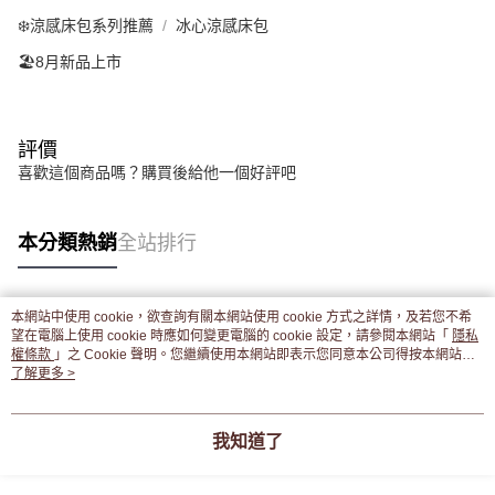
❄️涼感床包系列推薦
冰心涼感床包
🏖️8月新品上市
評價
喜歡這個商品嗎？購買後給他一個好評吧
本分類熱銷
全站排行
本網站中使用 cookie，欲查詢有關本網站使用 cookie 方式之詳情，及若您不希
熱門標籤
望在電腦上使用 cookie 時應如何變更電腦的 cookie 設定，請參閱本網站「
隱私
權條款
」之 Cookie 聲明。您繼續使用本網站即表示您同意本公司得按本網站使
用條款之 Cookie 聲明使用 cookie。
了解更多 >
我知道了