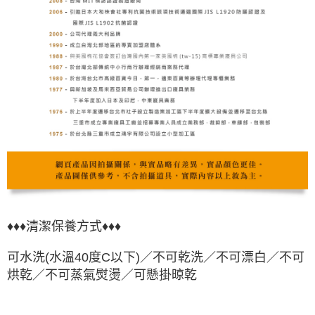
♦♦♦清潔保養方式♦♦♦
可水洗(水溫40度C以下)／
不可乾洗
／
不可漂白
／不可
烘乾／不可蒸氣熨燙／可懸掛晾乾