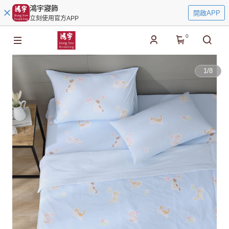
鴻宇寢飾
開啟APP
立刻使用官方APP
0
1
/
8