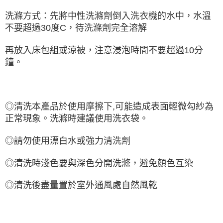
洗滌方式：先將中性洗滌劑倒入洗衣機的水中，水溫
不要超過30度C，待洗滌劑完全溶解
再放入床包組或涼被，注意浸泡時間不要超過10分
鐘。
◎清洗本產品於使用摩擦下,可能造成表面輕微勾紗為
正常現象。洗滌時建議使用洗衣袋。
◎請勿使用漂白水或強力清洗劑
◎清洗時淺色要與深色分開洗滌，避免
顏色互染
◎清洗後盡量置於室外通風處自然風乾