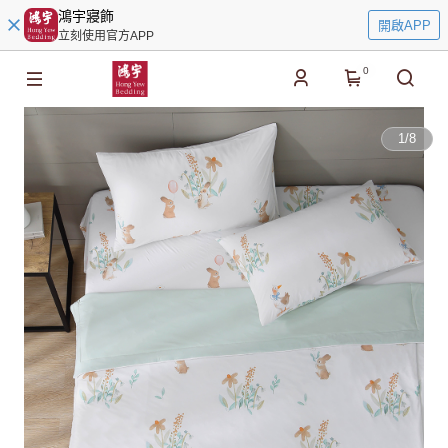
鴻宇寢飾
開啟APP
立刻使用官方APP
0
1
/
8