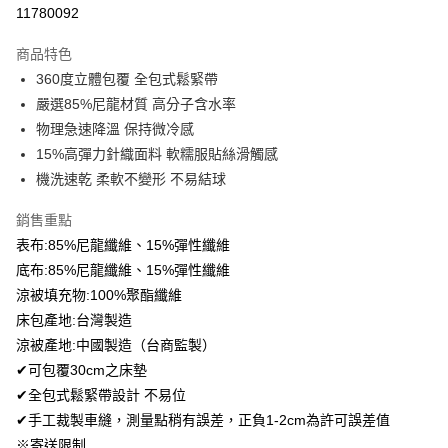
超商取貨付款
11780092
LINE Pay
商品特色
Apple Pay
360度立體包覆 全包式鬆緊帶
嚴選85%尼龍材質 高分子含水率
悠遊付
物理急速降溫 保持微冷感
Google Pay
15%高彈力針織面料 軟糯服貼絲滑觸感
機洗速乾 柔軟不變形 不易結球
AFTEE先享後付
相關說明
銷售重點
【關於「AFTEE先享後付」】
表布:85%尼龍纖維、15%彈性纖維
ATM付款
AFTEE先享後付是「在收到商品之後才付款」的支付方式。 讓您購物簡單
便利好安心！
底布:85%尼龍纖維、15%彈性纖維
１．簡單：不需註冊會員、不需綁卡、不需儲值。
涼被填充物:100%聚酯纖維
運送方式
２．便利：只要手機號碼，簡訊認證，即可結帳。
床包產地:台灣製造
３．安心：先確認商品／服務後，再付款。
全家取貨付款
涼被產地:中國製造（台商監製）
免運費
【「AFTEE先享後付」結帳流程】
✔可包覆30cm之床墊
１．於結帳方式選擇「AFTEE先享後付」後，將跳轉至「AFTEE先享後付」
付款後全家取貨
✔全包式鬆緊帶設計 不易位
結帳頁面，進行簡訊認證並確認金額後，即可完成結帳。
２．訂單成立數日內，您將收到繳費通知簡訊。
免運費
✔手工裁製車縫，測量點稍有誤差，正負1-2cm為許可誤差值
３．收到繳費通知簡訊後14天內，點擊此簡訊中的連結，可透過四大超商／
※寄送限制