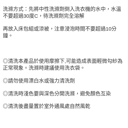
洗滌方式：先將中性洗滌劑倒入洗衣機的水中，水溫
不要超過30度C，待洗滌劑完全溶解
再放入床包組或涼被，注意浸泡時間不要超過10分
鐘。
◎清洗本產品於使用摩擦下,可能造成表面輕微勾紗為
正常現象。洗滌時建議使用洗衣袋。
◎請勿使用漂白水或強力清洗劑
◎清洗時淺色要與深色分開洗滌，避免
顏色互染
◎清洗後盡量置於室外通風處自然風乾