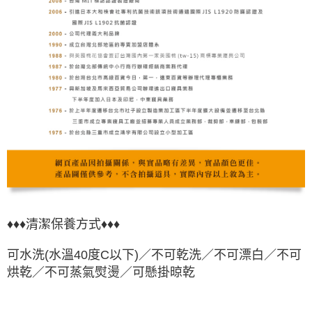
♦♦♦清潔保養方式♦♦♦
可水洗(水溫40度C以下)／
不可乾洗
／
不可漂白
／不可
烘乾／不可蒸氣熨燙／可懸掛晾乾