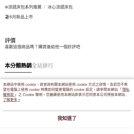
❄️涼感床包系列推薦
冰心涼感床包
🏖️8月新品上市
評價
喜歡這個商品嗎？購買後給他一個好評吧
本分類熱銷
全站排行
本網站中使用 cookie，欲查詢有關本網站使用 cookie 方式之詳情，及若您不希
熱門標籤
望在電腦上使用 cookie 時應如何變更電腦的 cookie 設定，請參閱本網站「
隱私
權條款
」之 Cookie 聲明。您繼續使用本網站即表示您同意本公司得按本網站使
用條款之 Cookie 聲明使用 cookie。
了解更多 >
我知道了