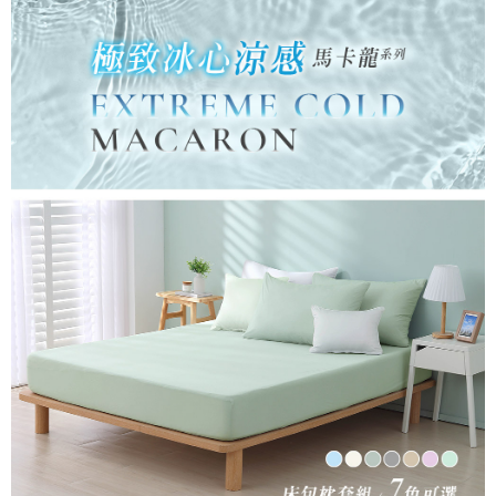
付款後7-11取貨
※ 交易是否成功請以「AFTEE先享後付 」之結帳頁面顯示為準，若有關於
是否繳費成功／繳費後需取消欲退款等相關疑問，請聯繫「AFTEE先享後付
每筆NT$60，滿NT$499(含以上)免運費
客戶支援中心」
https://netprotections.freshdesk.com/support/home
宅配
【注意事項】
１．透過由恩沛科技股份有限公司提供之「AFTEE先享後付」服務完成之交
每筆NT$100，滿NT$499(含以上)免運費
易，需依本服務之必要範圍內提供個人資料，並將交易相關給付款項請求債
權轉讓予恩沛科技股份有限公司。
離島宅配
２．關於個人資料處理事宜，請瀏覽以下網址：
每筆NT$100，滿NT$499(含以上)免運費
https://aftee.tw/terms/#terms3
３．未成年的使用者請事先徵得法定代理人或監護人之同意方可使用
「AFTEE先享後付」，若未經同意申辦者引起之損失，本公司不負相關責
任。
４．使用「AFTEE先享後付」時，將依據個別帳號之用戶狀況，依本公司即
時審查核予不同之上限額度；若仍有額度不足之情形，本公司將視審查結果
請求用戶進行身份認證。
５．嚴禁一人註冊多個帳號或使用他人資訊註冊。若發現惡意使用之情形，
恩沛科技股份有限公司將有權停止該用戶之使用額度並採取法律行動。