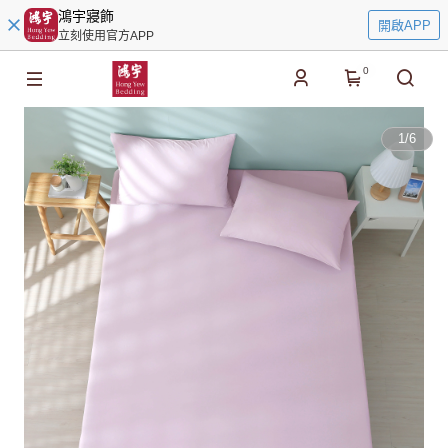
鴻宇寢飾
開啟APP
立刻使用官方APP
0
1
/
6