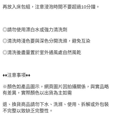
再放入床包組，注意浸泡時間不要超過10分鐘。
◎請勿使用漂白水或強力清洗劑
◎清洗時淺色要與深色分開洗滌，避免互染
◎清洗後盡量置於室外通風處自然風乾
♦♦注意事項♦♦
※顏色如產品圖示，網頁圖片因拍攝關係，與實品略
有差異，實際顏色以出貨為主如需
退、換貨商品請勿下水、洗滌、使用、拆解或外包裝
不完整以致缺乏完整性。