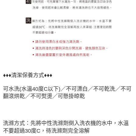
♦♦♦清潔保養方式♦♦♦
可水洗(水溫40度C以下)／不可漂白／不可乾洗／不可
翻滾烘乾／不可熨燙／可懸掛晾乾
洗滌方式：先將中性洗滌劑倒入洗衣機的水中，水溫
不要超過30度C，待洗滌劑完全溶解