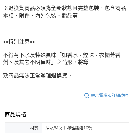
※退換貨商品必須為全新狀態且完整包裝，包含商品
本體、附件、內外包裝、贈品等。
♦♦特別注意♦♦
不得有下水及特殊異味「如香水、煙味、衣櫃芳香
劑、及其它不明異味」之情形，將導
致商品無法正常辦理退換貨。
顯示電腦版詳細說明
商品規格
材質
尼龍84％＋彈性纖維16％