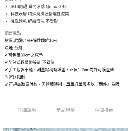
Apple Pay
SGS認證 瞬間涼感 Qmax-0.42
科技表層 特殊紡織達物理性涼爽
悠遊付
機洗速乾 輕鬆清洗 不變形
Google Pay
銷售重點
AFTEE先享後付
材質:尼龍84%+彈性纖維16%
相關說明
產地:台灣
【關於「AFTEE先享後付」】
✔可包覆30cm之床墊
ATM付款
AFTEE先享後付是「在收到商品之後才付款」的支付方式。 讓您購物簡單
便利好安心！
✔全包式鬆緊帶設計 不易位
１．簡單：不需註冊會員、不需綁卡、不需儲值。
✔手工裁製車縫，測量點稍有誤差，正負1-2cm為許可誤差值
運送方式
２．便利：只要手機號碼，簡訊認證，即可結帳。
※寄送限制
３．安心：先確認商品／服務後，再付款。
全家取貨付款
※可超商取貨付款，因體積限制，單筆訂單最多以『兩件』為限
免運費
【「AFTEE先享後付」結帳流程】
１．於結帳方式選擇「AFTEE先享後付」後，將跳轉至「AFTEE先享後付」
付款後全家取貨
結帳頁面，進行簡訊認證並確認金額後，即可完成結帳。
２．訂單成立數日內，您將收到繳費通知簡訊。
免運費
３．收到繳費通知簡訊後14天內，點擊此簡訊中的連結，可透過四大超商／
詳細說明
商品規格
相關推薦
ATM／網路銀行／等多元方式進行付款，方視為交易完成。
7-11取貨付款
※ 請注意：結帳手續完成當下不需立刻繳費，但若您需要取消訂單，請聯絡
每筆NT$60，滿NT$499(含以上)免運費
購買商品的店家。未經商家同意取消之訂單仍視為有效，需透過AFTEE先享
後付繳納相關費用。