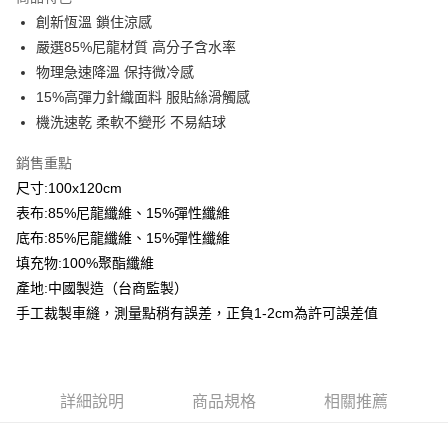
Apple Pay
創新恆溫 鎖住涼感
嚴選85%尼龍材質 高分子含水率
悠遊付
物理急速降溫 保持微冷感
Google Pay
15%高彈力針織面料 服貼絲滑觸感
機洗速乾 柔軟不變形 不易結球
AFTEE先享後付
相關說明
銷售重點
【關於「AFTEE先享後付」】
尺寸:100x120cm
ATM付款
AFTEE先享後付是「在收到商品之後才付款」的支付方式。 讓您購物簡單
便利好安心！
表布:85%尼龍纖維、15%彈性纖維
１．簡單：不需註冊會員、不需綁卡、不需儲值。
底布:85%尼龍纖維、15%彈性纖維
運送方式
２．便利：只要手機號碼，簡訊認證，即可結帳。
填充物:100%聚酯纖維
３．安心：先確認商品／服務後，再付款。
全家取貨付款
產地:中國製造（台商監製）
免運費
【「AFTEE先享後付」結帳流程】
手工裁製車縫，測量點稍有誤差，正負1-2cm為許可誤差值
１．於結帳方式選擇「AFTEE先享後付」後，將跳轉至「AFTEE先享後付」
付款後全家取貨
結帳頁面，進行簡訊認證並確認金額後，即可完成結帳。
２．訂單成立數日內，您將收到繳費通知簡訊。
免運費
３．收到繳費通知簡訊後14天內，點擊此簡訊中的連結，可透過四大超商／
ATM／網路銀行／等多元方式進行付款，方視為交易完成。
7-11取貨付款
詳細說明
商品規格
相關推薦
※ 請注意：結帳手續完成當下不需立刻繳費，但若您需要取消訂單，請聯絡
每筆NT$60，滿NT$499(含以上)免運費
購買商品的店家。未經商家同意取消之訂單仍視為有效，需透過AFTEE先享
後付繳納相關費用。