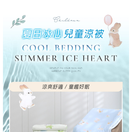
付款後7-11取貨
※ 交易是否成功請以「AFTEE先享後付 」之結帳頁面顯示為準，若有關於
是否繳費成功／繳費後需取消欲退款等相關疑問，請聯繫「AFTEE先享後付
每筆NT$60，滿NT$499(含以上)免運費
客戶支援中心」
https://netprotections.freshdesk.com/support/home
宅配
【注意事項】
１．透過由恩沛科技股份有限公司提供之「AFTEE先享後付」服務完成之交
每筆NT$100，滿NT$499(含以上)免運費
易，需依本服務之必要範圍內提供個人資料，並將交易相關給付款項請求債
權轉讓予恩沛科技股份有限公司。
離島宅配
２．關於個人資料處理事宜，請瀏覽以下網址：
每筆NT$100，滿NT$499(含以上)免運費
https://aftee.tw/terms/#terms3
３．未成年的使用者請事先徵得法定代理人或監護人之同意方可使用
「AFTEE先享後付」，若未經同意申辦者引起之損失，本公司不負相關責
任。
４．使用「AFTEE先享後付」時，將依據個別帳號之用戶狀況，依本公司即
時審查核予不同之上限額度；若仍有額度不足之情形，本公司將視審查結果
請求用戶進行身份認證。
５．嚴禁一人註冊多個帳號或使用他人資訊註冊。若發現惡意使用之情形，
恩沛科技股份有限公司將有權停止該用戶之使用額度並採取法律行動。