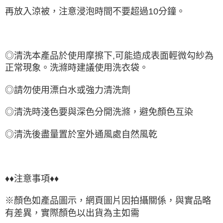
再放入涼被，注意浸泡時間不要超過10分鐘。
◎清洗本產品於使用摩擦下,可能造成表面輕微勾紗為
正常現象。洗滌時建議使用洗衣袋。
◎請勿使用漂白水或強力清洗劑
◎清洗時淺色要與深色分開洗滌，避免
顏色互染
◎清洗後盡量置於室外通風處自然風乾
♦♦注意事項♦♦
※顏色如產品圖示，網頁圖片因拍攝關係，與實品略
有差異，實際顏色以出貨為主如需