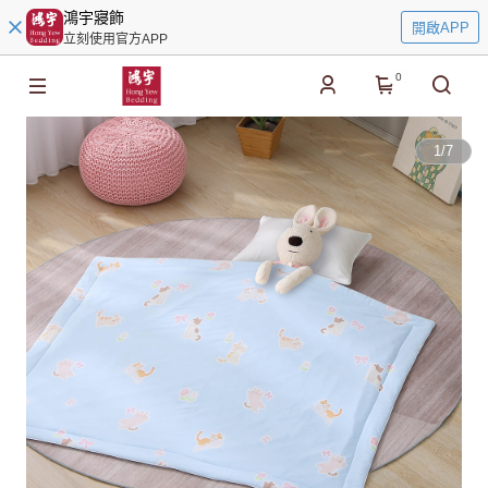
鴻宇寢飾
開啟APP
立刻使用官方APP
0
1
/
7