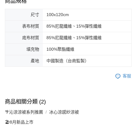
商品規格
尺寸
100x120cm
表布材質
85%尼龍纖維、15%彈性纖維
底布材質
85%尼龍纖維、15%彈性纖維
填充物
100%聚酯纖維
產地
中國製造（台商監製）
客服
商品相關分類 (2)
🌴沁涼涼被系列推薦
冰心涼感紗涼被
🏖️8月新品上市