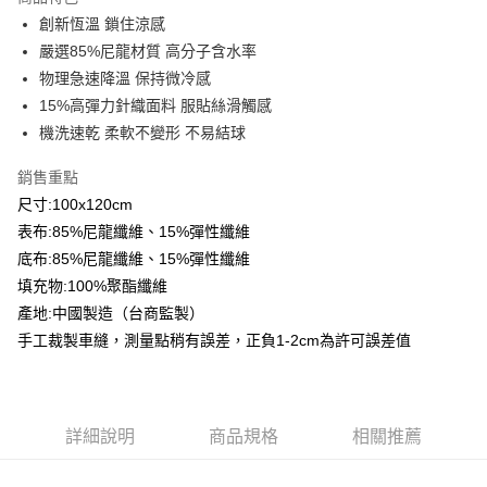
Apple Pay
創新恆溫 鎖住涼感
嚴選85%尼龍材質 高分子含水率
悠遊付
物理急速降溫 保持微冷感
Google Pay
15%高彈力針織面料 服貼絲滑觸感
機洗速乾 柔軟不變形 不易結球
AFTEE先享後付
相關說明
銷售重點
【關於「AFTEE先享後付」】
尺寸:100x120cm
ATM付款
AFTEE先享後付是「在收到商品之後才付款」的支付方式。 讓您購物簡單
便利好安心！
表布:85%尼龍纖維、15%彈性纖維
１．簡單：不需註冊會員、不需綁卡、不需儲值。
底布:85%尼龍纖維、15%彈性纖維
運送方式
２．便利：只要手機號碼，簡訊認證，即可結帳。
填充物:100%聚酯纖維
３．安心：先確認商品／服務後，再付款。
全家取貨付款
產地:中國製造（台商監製）
免運費
【「AFTEE先享後付」結帳流程】
手工裁製車縫，測量點稍有誤差，正負1-2cm為許可誤差值
１．於結帳方式選擇「AFTEE先享後付」後，將跳轉至「AFTEE先享後付」
付款後全家取貨
結帳頁面，進行簡訊認證並確認金額後，即可完成結帳。
２．訂單成立數日內，您將收到繳費通知簡訊。
免運費
３．收到繳費通知簡訊後14天內，點擊此簡訊中的連結，可透過四大超商／
ATM／網路銀行／等多元方式進行付款，方視為交易完成。
7-11取貨付款
詳細說明
商品規格
相關推薦
※ 請注意：結帳手續完成當下不需立刻繳費，但若您需要取消訂單，請聯絡
每筆NT$60，滿NT$499(含以上)免運費
購買商品的店家。未經商家同意取消之訂單仍視為有效，需透過AFTEE先享
後付繳納相關費用。