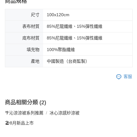
商品規格
尺寸
100x120cm
表布材質
85%尼龍纖維、15%彈性纖維
底布材質
85%尼龍纖維、15%彈性纖維
填充物
100%聚酯纖維
產地
中國製造（台商監製）
客服
商品相關分類 (2)
🌴沁涼涼被系列推薦
冰心涼感紗涼被
🏖️8月新品上市