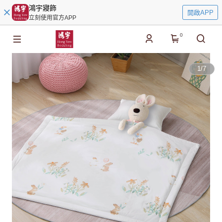
鴻宇寢飾
開啟APP
立刻使用官方APP
0
1
/
7