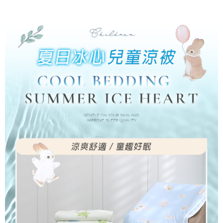
付款後7-11取貨
※ 交易是否成功請以「AFTEE先享後付 」之結帳頁面顯示為準，若有關於
是否繳費成功／繳費後需取消欲退款等相關疑問，請聯繫「AFTEE先享後付
每筆NT$60，滿NT$499(含以上)免運費
客戶支援中心」
https://netprotections.freshdesk.com/support/home
宅配
【注意事項】
１．透過由恩沛科技股份有限公司提供之「AFTEE先享後付」服務完成之交
每筆NT$100，滿NT$499(含以上)免運費
易，需依本服務之必要範圍內提供個人資料，並將交易相關給付款項請求債
權轉讓予恩沛科技股份有限公司。
離島宅配
２．關於個人資料處理事宜，請瀏覽以下網址：
每筆NT$100，滿NT$499(含以上)免運費
https://aftee.tw/terms/#terms3
３．未成年的使用者請事先徵得法定代理人或監護人之同意方可使用
「AFTEE先享後付」，若未經同意申辦者引起之損失，本公司不負相關責
任。
４．使用「AFTEE先享後付」時，將依據個別帳號之用戶狀況，依本公司即
時審查核予不同之上限額度；若仍有額度不足之情形，本公司將視審查結果
請求用戶進行身份認證。
５．嚴禁一人註冊多個帳號或使用他人資訊註冊。若發現惡意使用之情形，
恩沛科技股份有限公司將有權停止該用戶之使用額度並採取法律行動。