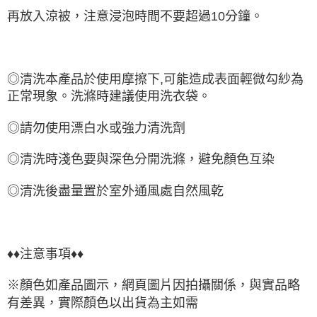
再放入涼被，注意浸泡時間不要超過10分鐘。
◎清洗本產品於使用摩擦下,可能造成表面輕微勾紗為
正常現象。洗滌時建議使用洗衣袋。
◎請勿使用漂白水或強力清洗劑
◎清洗時淺色要與深色分開洗滌，避免
顏色互染
◎清洗後盡量置於室外通風處自然風乾
♦♦注意事項♦♦
※顏色如產品圖示，網頁圖片因拍攝關係，與實品略
有差異，實際顏色以出貨為主如需