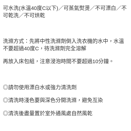
可水洗(水溫40度C以下)／可蒸氣熨燙／不可漂白／不
可乾洗／不可烘乾
洗滌方式：先將中性洗滌劑倒入洗衣機的水中，水溫
不要超過40度C，待洗滌劑完全溶解
再放入床包組，注意浸泡時間不要超過10分鐘。
◎請勿使用漂白水或強力清洗劑
◎清洗時淺色要與深色分開洗滌，避免互染
◎清洗後盡量置於室外通風處自然風乾