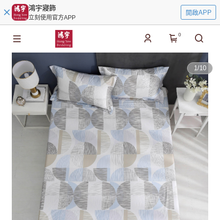
鴻宇寢飾
開啟APP
立刻使用官方APP
0
1
/
10