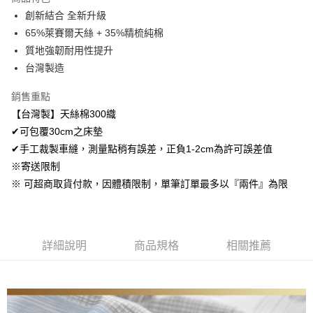
Apple Pay
創新結合 全新升級
65%萊賽爾天絲 + 35%精梳純棉
悠遊付
質地強韌耐用性提升
Google Pay
台灣製造
AFTEE先享後付
銷售重點
相關說明
【台灣製】天絲棉300織
【關於「AFTEE先享後付」】
✔可包覆30cm之床墊
ATM付款
AFTEE先享後付是「在收到商品之後才付款」的支付方式。 讓您購物簡單
便利好安心！
✔手工裁製車縫，測量點稍有誤差，正負1-2cm為許可誤差值
１．簡單：不需註冊會員、不需綁卡、不需儲值。
※寄送限制
運送方式
２．便利：只要手機號碼，簡訊認證，即可結帳。
※ 可超商取貨付款，因體積限制，單筆訂單最多以『兩件』為限
３．安心：先確認商品／服務後，再付款。
全家取貨付款
免運費
【「AFTEE先享後付」結帳流程】
１．於結帳方式選擇「AFTEE先享後付」後，將跳轉至「AFTEE先享後付」
付款後全家取貨
結帳頁面，進行簡訊認證並確認金額後，即可完成結帳。
詳細說明
商品規格
相關推薦
２．訂單成立數日內，您將收到繳費通知簡訊。
免運費
３．收到繳費通知簡訊後14天內，點擊此簡訊中的連結，可透過四大超商／
ATM／網路銀行／等多元方式進行付款，方視為交易完成。
7-11取貨付款
※ 請注意：結帳手續完成當下不需立刻繳費，但若您需要取消訂單，請聯絡
每筆NT$60，滿NT$499(含以上)免運費
購買商品的店家。未經商家同意取消之訂單仍視為有效，需透過AFTEE先享
後付繳納相關費用。