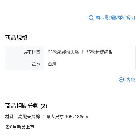
顯示電腦版詳細說明
商品規格
表布材質
65％萊賽爾天絲 ＋ 35％精梳純棉
產地
台灣
客服
商品相關分類 (2)
材質｜高織天絲棉
單人尺寸 105x186cm
🏖️8月新品上市