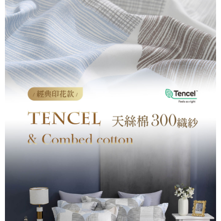
付款後7-11取貨
※ 交易是否成功請以「AFTEE先享後付 」之結帳頁面顯示為準，若有關於
是否繳費成功／繳費後需取消欲退款等相關疑問，請聯繫「AFTEE先享後付
每筆NT$60，滿NT$499(含以上)免運費
客戶支援中心」
https://netprotections.freshdesk.com/support/home
宅配
【注意事項】
１．透過由恩沛科技股份有限公司提供之「AFTEE先享後付」服務完成之交
每筆NT$100，滿NT$499(含以上)免運費
易，需依本服務之必要範圍內提供個人資料，並將交易相關給付款項請求債
權轉讓予恩沛科技股份有限公司。
離島宅配
２．關於個人資料處理事宜，請瀏覽以下網址：
每筆NT$100，滿NT$499(含以上)免運費
https://aftee.tw/terms/#terms3
３．未成年的使用者請事先徵得法定代理人或監護人之同意方可使用
「AFTEE先享後付」，若未經同意申辦者引起之損失，本公司不負相關責
任。
４．使用「AFTEE先享後付」時，將依據個別帳號之用戶狀況，依本公司即
時審查核予不同之上限額度；若仍有額度不足之情形，本公司將視審查結果
請求用戶進行身份認證。
５．嚴禁一人註冊多個帳號或使用他人資訊註冊。若發現惡意使用之情形，
恩沛科技股份有限公司將有權停止該用戶之使用額度並採取法律行動。