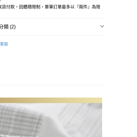
心！
商取貨付款，因體積限制，單筆訂單最多以『兩件』為限
：不需註冊會員、不需綁卡、不需儲值。
：只要手機號碼，簡訊認證，即可結帳。
：先確認商品／服務後，再付款。
類 (2)
付款
EE先享後付」結帳流程】
方式選擇「AFTEE先享後付」後，將跳轉至「AFTEE先享後
織天絲棉
加大尺寸 180x186cm
頁面，進行簡訊認證並確認金額後，即可完成結帳。
客服
家取貨
品上市
成立數日內，您將收到繳費通知簡訊。
費通知簡訊後14天內，點擊此簡訊中的連結，可透過四大超商
網路銀行／等多元方式進行付款，方視為交易完成。
：結帳手續完成當下不需立刻繳費，但若您需要取消訂單，請聯
付款
的店家。未經商家同意取消之訂單仍視為有效，需透過AFTEE
繳納相關費用。
0，滿NT$499(含以上)免運費
否成功請以「AFTEE先享後付 」之結帳頁面顯示為準，若有關於
功／繳費後需取消欲退款等相關疑問，請聯繫「AFTEE先享後
1取貨
援中心」
https://netprotections.freshdesk.com/support/home
0，滿NT$499(含以上)免運費
項】
恩沛科技股份有限公司提供之「AFTEE先享後付」服務完成之
依本服務之必要範圍內提供個人資料，並將交易相關給付款項請
00，滿NT$499(含以上)免運費
讓予恩沛科技股份有限公司。
個人資料處理事宜，請瀏覽以下網址：
ee.tw/terms/#terms3
00，滿NT$499(含以上)免運費
年的使用者請事先徵得法定代理人或監護人之同意方可使用