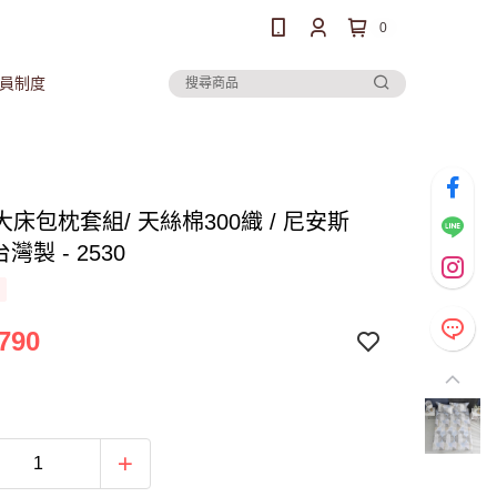
0
員制度
床包枕套組/ 天絲棉300織 / 尼安斯
台灣製 - 2530
790