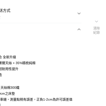
送方式
費
清除
紀錄
次付款
付款
合 全新升級
賽爾天絲 + 35%精梳純棉
韌耐用性提升
造
y
天絲棉300織
享後付
0cm之床墊
車縫，測量點稍有誤差，正負1-2cm為許可誤差值
FTEE先享後付」】
制
先享後付是「在收到商品之後才付款」的支付方式。 讓您購物簡單