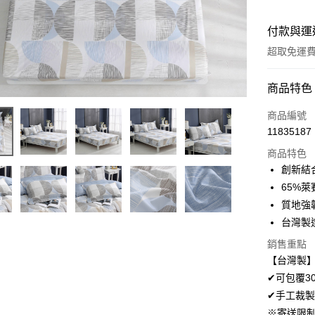
付款與運
超取免運
付款方式
商品特色
信用卡一
商品編號
11835187
超商取貨
商品特色
LINE Pay
創新結
65%萊
Apple Pay
質地強
悠遊付
台灣製
Google Pa
銷售重點
【台灣製】
AFTEE先
✔可包覆3
相關說明
✔手工裁製
【關於「A
ATM付款
※寄送限
AFTEE