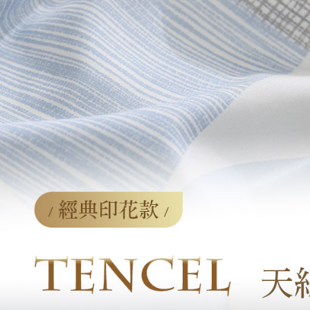
「AFTE
任。
４．使用「
即時審查
結果請求
５．嚴禁
形，恩沛
動。