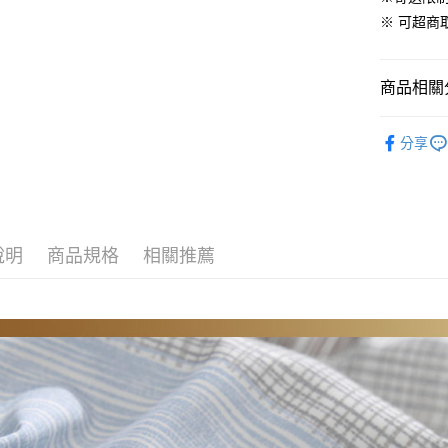
便利好安
※ 可超
１．簡單
２．便利
運送方式
３．安心
商品相關分
全家取貨
【「AFT
免運費
１．於結帳
材質｜高
付」結帳
分享
付款後全
🏖️7月新
２．訂單
３．收到繳
免運費
／ATM／
※ 請注意
7-11取貨
絡購買商品
先享後付
每筆NT$6
說明
商品規格
相關推薦
※ 交易是
是否繳費成
付款後7-1
付客戶支
每筆NT$6
【注意事
宅配
１．透過由
交易，需
每筆NT$1
求債權轉
２．關於
離島宅配
https://aft
每筆NT$1
３．未成