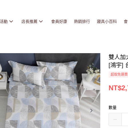
活動
店長推薦
會員好康
熱銷排行
寢具小百科
會
雙人加大
[鴻宇] 
超取免運費
NT$2,
數量