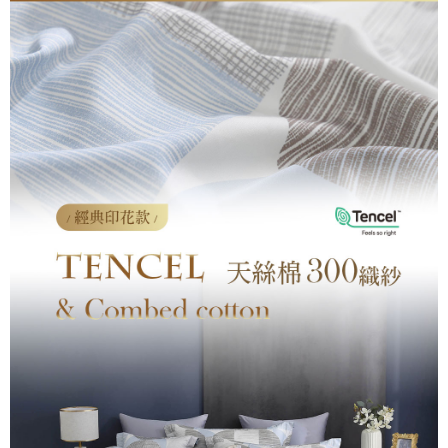
付款後7-11取貨
※ 交易是否成功請以「AFTEE先享後付 」之結帳頁面顯示為準，若有關於
是否繳費成功／繳費後需取消欲退款等相關疑問，請聯繫「AFTEE先享後付
每筆NT$60，滿NT$499(含以上)免運費
客戶支援中心」
https://netprotections.freshdesk.com/support/home
宅配
【注意事項】
１．透過由恩沛科技股份有限公司提供之「AFTEE先享後付」服務完成之交
每筆NT$100，滿NT$499(含以上)免運費
易，需依本服務之必要範圍內提供個人資料，並將交易相關給付款項請求債
權轉讓予恩沛科技股份有限公司。
離島宅配
２．關於個人資料處理事宜，請瀏覽以下網址：
每筆NT$100，滿NT$499(含以上)免運費
https://aftee.tw/terms/#terms3
３．未成年的使用者請事先徵得法定代理人或監護人之同意方可使用
「AFTEE先享後付」，若未經同意申辦者引起之損失，本公司不負相關責
任。
４．使用「AFTEE先享後付」時，將依據個別帳號之用戶狀況，依本公司即
時審查核予不同之上限額度；若仍有額度不足之情形，本公司將視審查結果
請求用戶進行身份認證。
５．嚴禁一人註冊多個帳號或使用他人資訊註冊。若發現惡意使用之情形，
恩沛科技股份有限公司將有權停止該用戶之使用額度並採取法律行動。