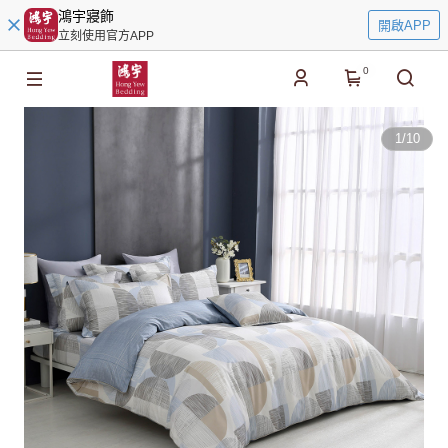
鴻宇寢飾
開啟APP
立刻使用官方APP
0
1
/
10