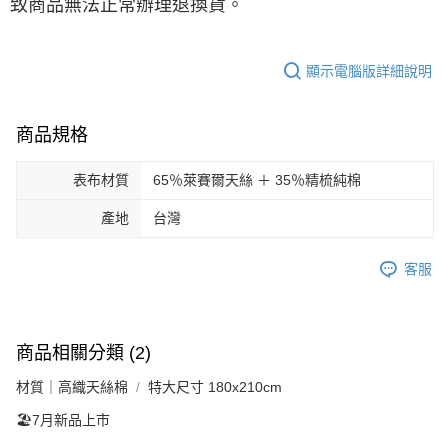
致商品無法正常辦理退換貨。
顯示電腦版詳細說明
商品規格
表布材質
65％萊賽爾天絲 ＋ 35％精梳純棉
產地
台灣
客服
商品相關分類 (2)
材質｜高織天絲棉
特大尺寸 180x210cm
🏖️7月新品上市