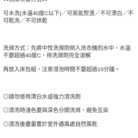
可水洗(水溫40度C以下)／可蒸氣熨燙／不可漂白／不
可乾洗／不可烘乾
洗滌方式：先將中性洗滌劑倒入洗衣機的水中，水溫
不要超過40度C，待洗滌劑完全溶解
再放入床包組，注意浸泡時間不要超過10分鐘。
◎請勿使用漂白水或強力清洗劑
◎清洗時淺色要與深色分開洗滌，避免互染
◎清洗後盡量置於室外通風處自然風乾