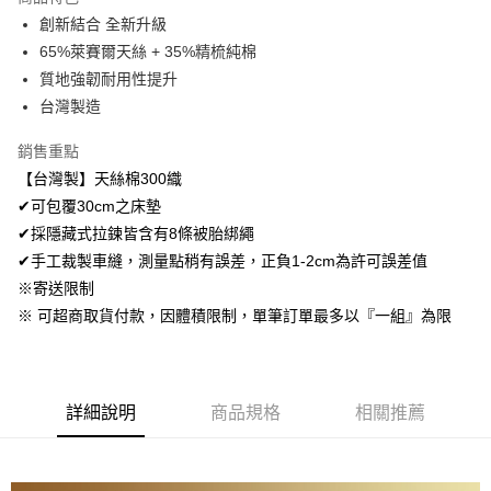
Apple Pay
創新結合 全新升級
65%萊賽爾天絲 + 35%精梳純棉
悠遊付
質地強韌耐用性提升
Google Pay
台灣製造
AFTEE先享後付
銷售重點
相關說明
【台灣製】天絲棉300織
【關於「AFTEE先享後付」】
✔可包覆30cm之床墊
ATM付款
AFTEE先享後付是「在收到商品之後才付款」的支付方式。 讓您購物簡單
便利好安心！
✔採隱藏式拉鍊皆含有8條被胎綁繩
１．簡單：不需註冊會員、不需綁卡、不需儲值。
✔手工裁製車縫，測量點稍有誤差，正負1-2cm為許可誤差值
運送方式
２．便利：只要手機號碼，簡訊認證，即可結帳。
※寄送限制
３．安心：先確認商品／服務後，再付款。
全家取貨付款
※ 可超商取貨付款，因體積限制，單筆訂單最多以『一組』為限
免運費
【「AFTEE先享後付」結帳流程】
１．於結帳方式選擇「AFTEE先享後付」後，將跳轉至「AFTEE先享後付」
付款後全家取貨
結帳頁面，進行簡訊認證並確認金額後，即可完成結帳。
２．訂單成立數日內，您將收到繳費通知簡訊。
免運費
３．收到繳費通知簡訊後14天內，點擊此簡訊中的連結，可透過四大超商／
詳細說明
商品規格
相關推薦
ATM／網路銀行／等多元方式進行付款，方視為交易完成。
7-11取貨付款
※ 請注意：結帳手續完成當下不需立刻繳費，但若您需要取消訂單，請聯絡
每筆NT$60，滿NT$499(含以上)免運費
購買商品的店家。未經商家同意取消之訂單仍視為有效，需透過AFTEE先享
後付繳納相關費用。