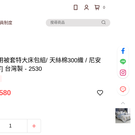
0
員制度
被套特大床包組/ 天絲棉300織 / 尼安
] 台灣製 - 2530
580