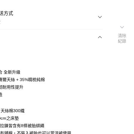
送方式
費
清除
紀錄
次付款
付款
合 全新升級
賽爾天絲 + 35%精梳純棉
韌耐用性提升
造
y
天絲棉300織
享後付
0cm之床墊
拉鍊皆含有8條被胎綁繩
FTEE先享後付」】
套有鋪棉，不裝入被胎也可以當涼被使用
先享後付是「在收到商品之後才付款」的支付方式。 讓您購物簡單