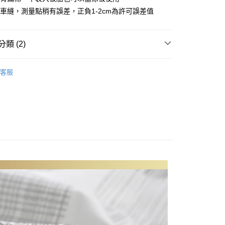
心！
車縫，測量點稍有誤差，正負1-2cm為許可誤差值
：不需註冊會員、不需綁卡、不需儲值。
：只要手機號碼，簡訊認證，即可結帳。
：先確認商品／服務後，再付款。
類 (2)
付款
EE先享後付」結帳流程】
方式選擇「AFTEE先享後付」後，將跳轉至「AFTEE先享後
織天絲棉
特大尺寸 180x210cm
頁面，進行簡訊認證並確認金額後，即可完成結帳。
客服
家取貨
品上市
成立數日內，您將收到繳費通知簡訊。
費通知簡訊後14天內，點擊此簡訊中的連結，可透過四大超商
網路銀行／等多元方式進行付款，方視為交易完成。
：結帳手續完成當下不需立刻繳費，但若您需要取消訂單，請聯
付款
的店家。未經商家同意取消之訂單仍視為有效，需透過AFTEE
繳納相關費用。
0，滿NT$499(含以上)免運費
否成功請以「AFTEE先享後付 」之結帳頁面顯示為準，若有關於
功／繳費後需取消欲退款等相關疑問，請聯繫「AFTEE先享後
1取貨
援中心」
https://netprotections.freshdesk.com/support/home
0，滿NT$499(含以上)免運費
項】
恩沛科技股份有限公司提供之「AFTEE先享後付」服務完成之
依本服務之必要範圍內提供個人資料，並將交易相關給付款項請
00，滿NT$499(含以上)免運費
讓予恩沛科技股份有限公司。
個人資料處理事宜，請瀏覽以下網址：
ee.tw/terms/#terms3
00，滿NT$499(含以上)免運費
年的使用者請事先徵得法定代理人或監護人之同意方可使用