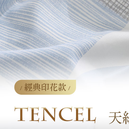
「AFTE
任。
４．使用「
即時審查
結果請求
５．嚴禁
形，恩沛
動。