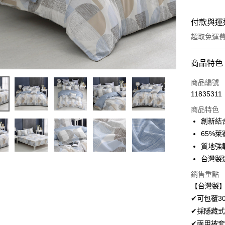
付款與運
超取免運
付款方式
商品特色
信用卡一
商品編號
11835311
超商取貨
商品特色
LINE Pay
創新結
65%萊
Apple Pay
質地強
悠遊付
台灣製
Google Pa
銷售重點
【台灣製】
AFTEE先
✔可包覆3
相關說明
✔採隱藏式
【關於「A
ATM付款
✔兩用被
AFTEE