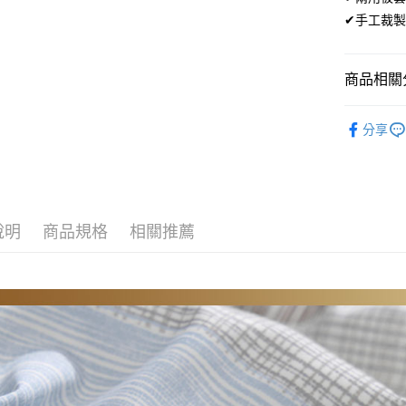
便利好安
✔手工裁製
１．簡單
２．便利
運送方式
３．安心
商品相關分
全家取貨
【「AFT
免運費
１．於結帳
材質｜高
付」結帳
分享
付款後全
🏖️8月新
２．訂單
３．收到繳
免運費
／ATM／
※ 請注意
7-11取貨
絡購買商品
先享後付
每筆NT$6
說明
商品規格
相關推薦
※ 交易是
是否繳費成
付款後7-1
付客戶支
每筆NT$6
【注意事
宅配
１．透過由
交易，需
每筆NT$1
求債權轉
２．關於
離島宅配
https://aft
每筆NT$1
３．未成