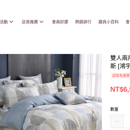
活動
店長推薦
會員好康
熱銷排行
寢具小百科
會
雙人兩用
斯 [鴻宇
超取免運費
NT$6,
數量