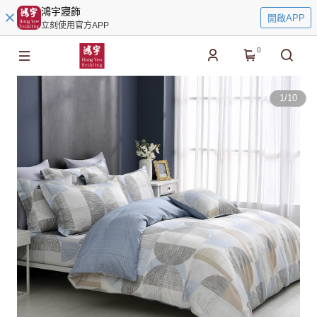
鴻宇寢飾
開啟APP
立刻使用官方APP
0
1
/
10