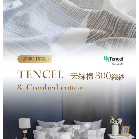
付款後7-11取貨
※ 交易是否成功請以「AFTEE先享後付 」之結帳頁面顯示為準，若有關於
是否繳費成功／繳費後需取消欲退款等相關疑問，請聯繫「AFTEE先享後付
每筆NT$60，滿NT$499(含以上)免運費
客戶支援中心」
https://netprotections.freshdesk.com/support/home
宅配
【注意事項】
１．透過由恩沛科技股份有限公司提供之「AFTEE先享後付」服務完成之交
每筆NT$100，滿NT$499(含以上)免運費
易，需依本服務之必要範圍內提供個人資料，並將交易相關給付款項請求債
權轉讓予恩沛科技股份有限公司。
離島宅配
２．關於個人資料處理事宜，請瀏覽以下網址：
每筆NT$100，滿NT$499(含以上)免運費
https://aftee.tw/terms/#terms3
３．未成年的使用者請事先徵得法定代理人或監護人之同意方可使用
「AFTEE先享後付」，若未經同意申辦者引起之損失，本公司不負相關責
任。
４．使用「AFTEE先享後付」時，將依據個別帳號之用戶狀況，依本公司即
時審查核予不同之上限額度；若仍有額度不足之情形，本公司將視審查結果
請求用戶進行身份認證。
５．嚴禁一人註冊多個帳號或使用他人資訊註冊。若發現惡意使用之情形，
恩沛科技股份有限公司將有權停止該用戶之使用額度並採取法律行動。