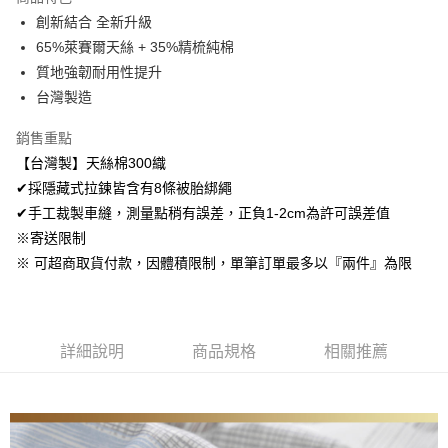
Apple Pay
創新結合 全新升級
65%萊賽爾天絲 + 35%精梳純棉
悠遊付
質地強韌耐用性提升
Google Pay
台灣製造
AFTEE先享後付
銷售重點
相關說明
【台灣製】天絲棉300織
【關於「AFTEE先享後付」】
✔採隱藏式拉鍊皆含有8條被胎綁繩
ATM付款
AFTEE先享後付是「在收到商品之後才付款」的支付方式。 讓您購物簡單
便利好安心！
✔手工裁製車縫，測量點稍有誤差，正負1-2cm為許可誤差值
１．簡單：不需註冊會員、不需綁卡、不需儲值。
※寄送限制
運送方式
２．便利：只要手機號碼，簡訊認證，即可結帳。
※ 可超商取貨付款，因體積限制，單筆訂單最多以『兩件』為限
３．安心：先確認商品／服務後，再付款。
全家取貨付款
免運費
【「AFTEE先享後付」結帳流程】
１．於結帳方式選擇「AFTEE先享後付」後，將跳轉至「AFTEE先享後付」
付款後全家取貨
結帳頁面，進行簡訊認證並確認金額後，即可完成結帳。
詳細說明
商品規格
相關推薦
２．訂單成立數日內，您將收到繳費通知簡訊。
免運費
３．收到繳費通知簡訊後14天內，點擊此簡訊中的連結，可透過四大超商／
ATM／網路銀行／等多元方式進行付款，方視為交易完成。
7-11取貨付款
※ 請注意：結帳手續完成當下不需立刻繳費，但若您需要取消訂單，請聯絡
每筆NT$60，滿NT$499(含以上)免運費
購買商品的店家。未經商家同意取消之訂單仍視為有效，需透過AFTEE先享
後付繳納相關費用。