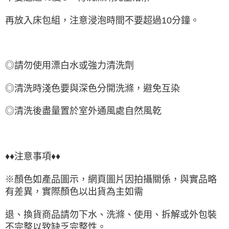
再放入床包組，注意浸泡時間不要超過10分鐘。
◎請勿使用漂白水或強力清洗劑
◎清洗時淺色要與深色分開洗滌，避免互染
◎清洗後盡量置於室外通風處自然風乾
♦♦注意事項♦♦
※顏色如產品圖示，網頁圖片因拍攝關係，與實品略
有差異，實際顏色以出貨為主如需
退、換貨商品請勿下水、洗滌、使用、拆解或外包裝
不完整以致缺乏完整性。