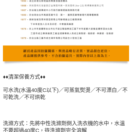
♦♦清潔保養方式♦♦
可水洗(水溫40度C以下)／可蒸氣熨燙／不可漂白／不
可乾洗／不可烘乾
洗滌方式：先將中性洗滌劑倒入洗衣機的水中，水溫
不要超過40度C，待洗滌劑完全溶解