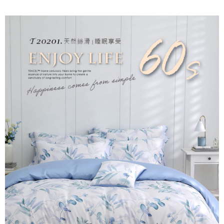
後付繳納相關費用。
付款後7-11取貨
※ 交易是否成功請以「AFTEE先享後付 」之結帳頁面顯示為準，若有關於
是否繳費成功／繳費後需取消欲退款等相關疑問，請聯繫「AFTEE先享後付
每筆NT$60，滿NT$499(含以上)免運費
客戶支援中心」
https://netprotections.freshdesk.com/support/home
宅配
【注意事項】
１．透過由恩沛科技股份有限公司提供之「AFTEE先享後付」服務完成之交
每筆NT$100，滿NT$499(含以上)免運費
易，需依本服務之必要範圍內提供個人資料，並將交易相關給付款項請求債
權轉讓予恩沛科技股份有限公司。
離島宅配
２．關於個人資料處理事宜，請瀏覽以下網址：
每筆NT$100，滿NT$499(含以上)免運費
https://aftee.tw/terms/#terms3
３．未成年的使用者請事先徵得法定代理人或監護人之同意方可使用
「AFTEE先享後付」，若未經同意申辦者引起之損失，本公司不負相關責
任。
４．使用「AFTEE先享後付」時，將依據個別帳號之用戶狀況，依本公司即
時審查核予不同之上限額度；若仍有額度不足之情形，本公司將視審查結果
請求用戶進行身份認證。
５．嚴禁一人註冊多個帳號或使用他人資訊註冊。若發現惡意使用之情形，
恩沛科技股份有限公司將有權停止該用戶之使用額度並採取法律行動。