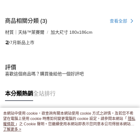
商品相關分類 (3)
查看全部
材質｜天絲™萊賽爾
加大尺寸 180x186cm
🏖️7月新品上市
評價
喜歡這個商品嗎？購買後給他一個好評吧
本分類熱銷
全站排行
本網站中使用 cookie，欲查詢有關本網站使用 cookie 方式之詳情，及若您不希
熱門標籤
望在電腦上使用 cookie 時應如何變更電腦的 cookie 設定，請參閱本網站「
隱私
權條款
」之 Cookie 聲明。您繼續使用本網站即表示您同意本公司得按本網站使
用條款之 Cookie 聲明使用 cookie。
了解更多 >