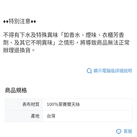
♦♦特別注意♦♦
不得有下水及特殊異味「如香水、煙味、衣櫃芳香
劑、及其它不明異味」之情形，將導致商品無法正常
辦理退換貨。
顯示電腦版詳細說明
商品規格
表布材質
100％萊賽爾天絲
產地
台灣
客服