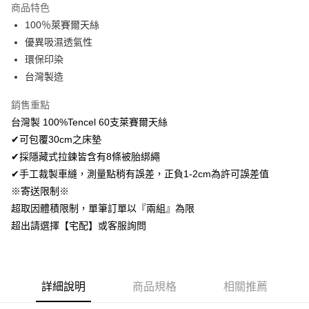
商品特色
Apple Pay
100％萊賽爾天絲
優異吸濕透氣性
悠遊付
環保印染
Google Pay
台灣製造
AFTEE先享後付
銷售重點
相關說明
台灣製 100%Tencel 60支萊賽爾天絲
【關於「AFTEE先享後付」】
✔可包覆30cm之床墊
ATM付款
AFTEE先享後付是「在收到商品之後才付款」的支付方式。 讓您購物簡單
便利好安心！
✔採隱藏式拉鍊皆含有8條被胎綁繩
１．簡單：不需註冊會員、不需綁卡、不需儲值。
✔手工裁製車縫，測量點稍有誤差，正負1-2cm為許可誤差值
運送方式
２．便利：只要手機號碼，簡訊認證，即可結帳。
※寄送限制※
３．安心：先確認商品／服務後，再付款。
全家取貨付款
超取因體積限制，單筆訂單以『兩組』為限
免運費
【「AFTEE先享後付」結帳流程】
超出請選擇【宅配】或客服詢問
１．於結帳方式選擇「AFTEE先享後付」後，將跳轉至「AFTEE先享後付」
付款後全家取貨
結帳頁面，進行簡訊認證並確認金額後，即可完成結帳。
２．訂單成立數日內，您將收到繳費通知簡訊。
免運費
３．收到繳費通知簡訊後14天內，點擊此簡訊中的連結，可透過四大超商／
ATM／網路銀行／等多元方式進行付款，方視為交易完成。
7-11取貨付款
詳細說明
商品規格
相關推薦
※ 請注意：結帳手續完成當下不需立刻繳費，但若您需要取消訂單，請聯絡
每筆NT$60，滿NT$499(含以上)免運費
購買商品的店家。未經商家同意取消之訂單仍視為有效，需透過AFTEE先享