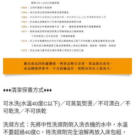
♦♦♦清潔保養方式♦♦♦
可水洗(水溫40度C以下)／可蒸氣熨燙／不可漂白／不
可乾洗／不可烘乾
洗滌方式：先將中性洗滌劑倒入洗衣機的水中，水溫
不要超過40度C，待洗滌劑完全溶解再放入床包組，