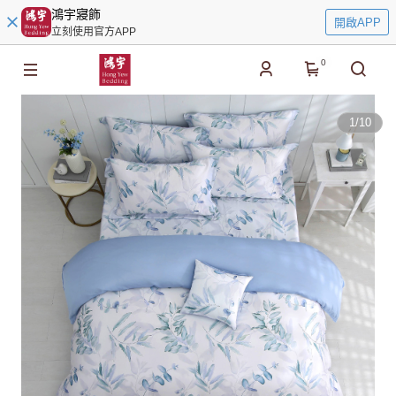
鴻宇寢飾
開啟APP
立刻使用官方APP
0
1
/
10