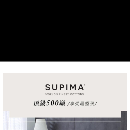
付款後7-11取貨
※ 交易是否成功請以「AFTEE先享後付 」之結帳頁面顯示為準，若有關於
是否繳費成功／繳費後需取消欲退款等相關疑問，請聯繫「AFTEE先享後付
每筆NT$60，滿NT$499(含以上)免運費
客戶支援中心」
https://netprotections.freshdesk.com/support/home
宅配
【注意事項】
１．透過由恩沛科技股份有限公司提供之「AFTEE先享後付」服務完成之交
每筆NT$100，滿NT$499(含以上)免運費
易，需依本服務之必要範圍內提供個人資料，並將交易相關給付款項請求債
權轉讓予恩沛科技股份有限公司。
離島宅配
２．關於個人資料處理事宜，請瀏覽以下網址：
每筆NT$100，滿NT$499(含以上)免運費
https://aftee.tw/terms/#terms3
３．未成年的使用者請事先徵得法定代理人或監護人之同意方可使用
「AFTEE先享後付」，若未經同意申辦者引起之損失，本公司不負相關責
任。
４．使用「AFTEE先享後付」時，將依據個別帳號之用戶狀況，依本公司即
時審查核予不同之上限額度；若仍有額度不足之情形，本公司將視審查結果
請求用戶進行身份認證。
５．嚴禁一人註冊多個帳號或使用他人資訊註冊。若發現惡意使用之情形，
恩沛科技股份有限公司將有權停止該用戶之使用額度並採取法律行動。