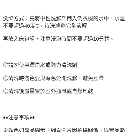
洗滌方式：先將中性洗滌劑倒入洗衣機的水中，水溫
不要超過40度C，待洗滌劑完全溶解
再放入床包組，注意浸泡時間不要超過10分鐘。
◎請勿使用漂白水或強力清洗劑
◎清洗時淺色要與深色分開洗滌，避免互染
◎清洗後盡量置於室外通風處自然風乾
♦♦注意事項♦♦
※顏色如產品圖示，網頁圖片因拍攝關係，與實品略