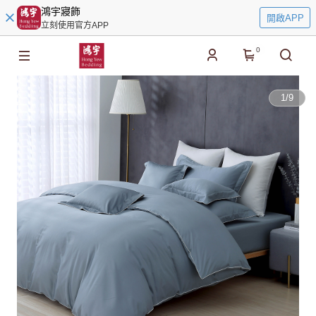
鴻宇寢飾
開啟APP
立刻使用官方APP
0
1
/
9