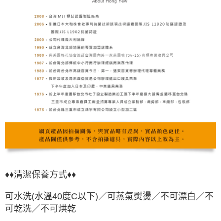
♦♦清潔保養方式♦♦
可水洗(水溫40度C以下)／可蒸氣熨燙／不可漂白／不
可乾洗／不可烘乾