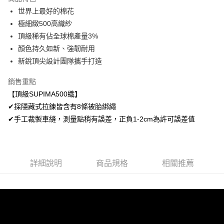
Apple Pay
世界上最好的棉花
極細緻500高織紗
悠遊付
頂級稀有佔全球棉產量3%
Google Pay
顏色持久如新、強韌耐用
新銳頂尖設計團隊攜手打造
AFTEE先享後付
相關說明
銷售重點
【關於「AFTEE先享後付」】
【頂級SUPIMA500織】
ATM付款
AFTEE先享後付是「在收到商品之後才付款」的支付方式。 讓您購物簡單
便利好安心！
✔採隱藏式拉鍊皆含有8條被胎綁繩
１．簡單：不需註冊會員、不需綁卡、不需儲值。
✔手工裁製車縫，測量點稍有誤差，正負1-2cm為許可誤差值
運送方式
２．便利：只要手機號碼，簡訊認證，即可結帳。
３．安心：先確認商品／服務後，再付款。
全家取貨付款
免運費
【「AFTEE先享後付」結帳流程】
１．於結帳方式選擇「AFTEE先享後付」後，將跳轉至「AFTEE先享後付」
詳細說明
商品規格
相關推薦
付款後全家取貨
結帳頁面，進行簡訊認證並確認金額後，即可完成結帳。
２．訂單成立數日內，您將收到繳費通知簡訊。
免運費
３．收到繳費通知簡訊後14天內，點擊此簡訊中的連結，可透過四大超商／
ATM／網路銀行／等多元方式進行付款，方視為交易完成。
7-11取貨付款
※ 請注意：結帳手續完成當下不需立刻繳費，但若您需要取消訂單，請聯絡
每筆NT$60，滿NT$499(含以上)免運費
購買商品的店家。未經商家同意取消之訂單仍視為有效，需透過AFTEE先享
後付繳納相關費用。