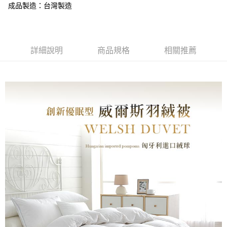
成品製造：台灣製造
購買商品的店家。未經商家同意取消之訂單仍視為有效，需透過AFTEE先享
後付繳納相關費用。
※ 交易是否成功請以「AFTEE先享後付 」之結帳頁面顯示為準，若有關於
是否繳費成功／繳費後需取消欲退款等相關疑問，請聯繫「AFTEE先享後付
客戶支援中心」
https://netprotections.freshdesk.com/support/home
詳細說明
商品規格
相關推薦
【注意事項】
１．透過由恩沛科技股份有限公司提供之「AFTEE先享後付」服務完成之交
易，需依本服務之必要範圍內提供個人資料，並將交易相關給付款項請求債
權轉讓予恩沛科技股份有限公司。
２．關於個人資料處理事宜，請瀏覽以下網址：
https://aftee.tw/terms/#terms3
３．未成年的使用者請事先徵得法定代理人或監護人之同意方可使用
「AFTEE先享後付」，若未經同意申辦者引起之損失，本公司不負相關責
任。
４．使用「AFTEE先享後付」時，將依據個別帳號之用戶狀況，依本公司即
時審查核予不同之上限額度；若仍有額度不足之情形，本公司將視審查結果
請求用戶進行身份認證。
５．嚴禁一人註冊多個帳號或使用他人資訊註冊。若發現惡意使用之情形，
恩沛科技股份有限公司將有權停止該用戶之使用額度並採取法律行動。