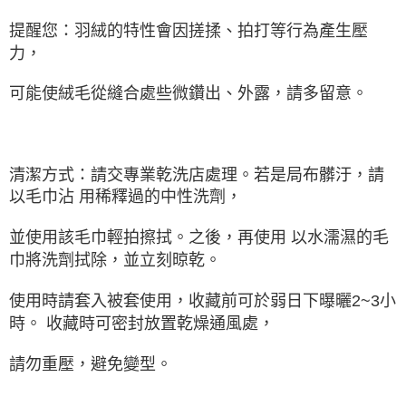
提醒您：羽絨的特性會因搓揉、拍打等行為產生壓
力，
可能使絨毛從縫合處些微鑽出、外露，請多留意。
清潔方式：請交專業乾洗店處理。若是局布髒汙，請
以毛巾沾 用稀釋過的中性洗劑，
並使用該毛巾輕拍擦拭。之後，再使用 以水濡濕的毛
巾將洗劑拭除，並立刻晾乾。
使用時請套入被套使用，收藏前可於弱日下曝曬2~3小
時。 收藏時可密封放置乾燥通風處，
請勿重壓，避免變型。