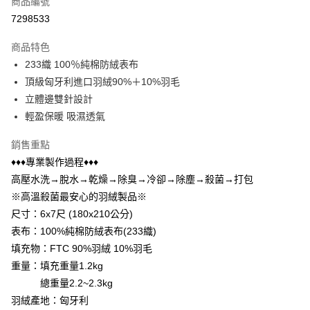
商品編號
LINE Pay
7298533
Apple Pay
商品特色
悠遊付
233織 100％純棉防絨表布
頂級匈牙利進口羽絨90%＋10%羽毛
Google Pay
立體邊雙針設計
AFTEE先享後付
輕盈保暖 吸濕透氣
相關說明
銷售重點
【關於「AFTEE先享後付」】
ATM付款
AFTEE先享後付是「在收到商品之後才付款」的支付方式。 讓您購物簡單
♦♦♦專業製作過程♦♦♦
便利好安心！
高壓水洗→脫水→乾燥→除臭→冷卻→除塵→殺菌→打包
１．簡單：不需註冊會員、不需綁卡、不需儲值。
運送方式
２．便利：只要手機號碼，簡訊認證，即可結帳。
※高溫殺菌最安心的羽絨製品※
３．安心：先確認商品／服務後，再付款。
宅配
尺寸：6x7尺 (180x210公分)
每筆NT$100，滿NT$499(含以上)免運費
表布：100%純棉防絨表布(233織)
【「AFTEE先享後付」結帳流程】
１．於結帳方式選擇「AFTEE先享後付」後，將跳轉至「AFTEE先享後付」
填充物：FTC 90%羽絨 10%羽毛
離島宅配
結帳頁面，進行簡訊認證並確認金額後，即可完成結帳。
重量：填充重量1.2kg
２．訂單成立數日內，您將收到繳費通知簡訊。
每筆NT$100，滿NT$499(含以上)免運費
３．收到繳費通知簡訊後14天內，點擊此簡訊中的連結，可透過四大超商／
總重量2.2~2.3kg
ATM／網路銀行／等多元方式進行付款，方視為交易完成。
羽絨產地：匈牙利
※ 請注意：結帳手續完成當下不需立刻繳費，但若您需要取消訂單，請聯絡