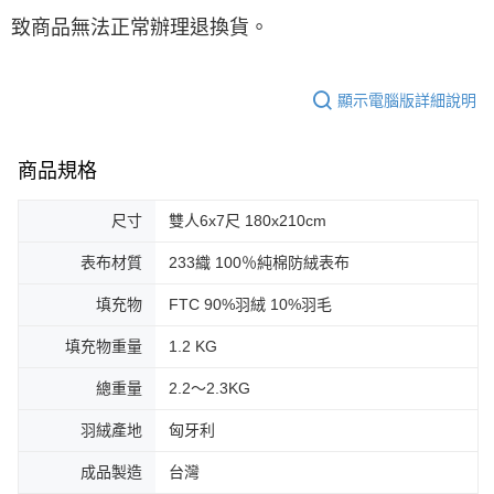
致商品無法正常辦理退換貨。
顯示電腦版詳細說明
商品規格
尺寸
雙人6x7尺 180x210cm
表布材質
233織 100％純棉防絨表布
填充物
FTC 90%羽絨 10%羽毛
填充物重量
1.2 KG
總重量
2.2～2.3KG
羽絨產地
匈牙利
成品製造
台灣