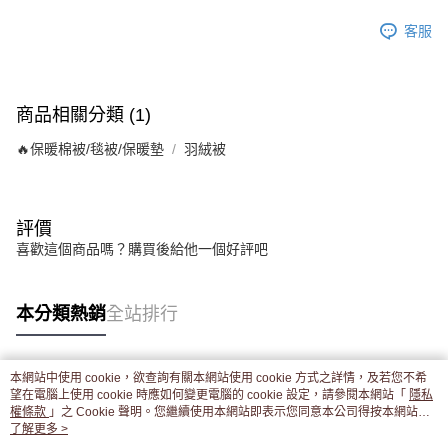
客服
商品相關分類 (1)
🔥保暖棉被/毯被/保暖墊
羽絨被
評價
喜歡這個商品嗎？購買後給他一個好評吧
本分類熱銷
全站排行
本網站中使用 cookie，欲查詢有關本網站使用 cookie 方式之詳情，及若您不希
熱門標籤
望在電腦上使用 cookie 時應如何變更電腦的 cookie 設定，請參閱本網站「
隱私
權條款
」之 Cookie 聲明。您繼續使用本網站即表示您同意本公司得按本網站使
用條款之 Cookie 聲明使用 cookie。
了解更多 >