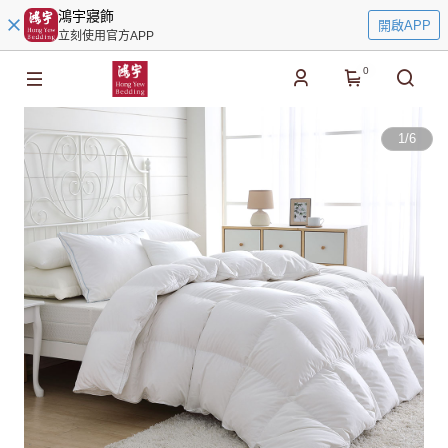
鴻宇寢飾
開啟APP
立刻使用官方APP
0
1
/
6