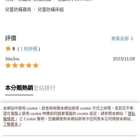
兒童防蟎寢具
兒童防蟎床組
評價
查看全部
5
(
1
則評價
)
3da3ss
2023/11/28
本分類熱銷
全站排行
本網站中使用 cookie，欲查詢有關本網站使用 cookie 方式之詳情，及若您不希
熱門標籤
望在電腦上使用 cookie 時應如何變更電腦的 cookie 設定，請參閱本網站「
隱私
權條款
」之 Cookie 聲明。您繼續使用本網站即表示您同意本公司得按本網站使
用條款之 Cookie 聲明使用 cookie。
了解更多 >