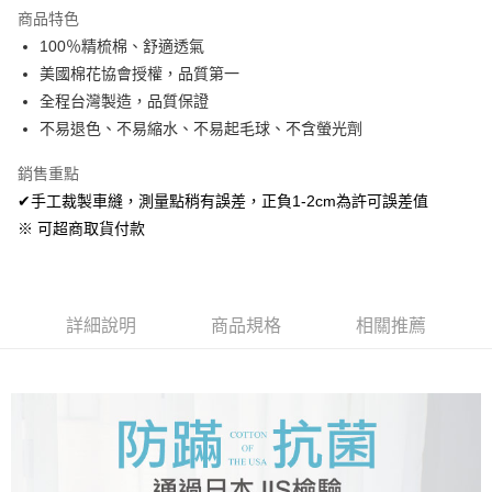
LINE Pay
商品特色
Apple Pay
100％精梳棉、舒適透氣
美國棉花協會授權，品質第一
悠遊付
全程台灣製造，品質保證
Google Pay
不易退色、不易縮水、不易起毛球、不含螢光劑
AFTEE先享後付
銷售重點
相關說明
✔手工裁製車縫，測量點稍有誤差，正負1-2cm為許可誤差值
【關於「AFTEE先享後付」】
※ 可超商取貨付款
ATM付款
AFTEE先享後付是「在收到商品之後才付款」的支付方式。 讓您購物簡單
便利好安心！
１．簡單：不需註冊會員、不需綁卡、不需儲值。
運送方式
２．便利：只要手機號碼，簡訊認證，即可結帳。
３．安心：先確認商品／服務後，再付款。
全家取貨付款
詳細說明
商品規格
相關推薦
免運費
【「AFTEE先享後付」結帳流程】
１．於結帳方式選擇「AFTEE先享後付」後，將跳轉至「AFTEE先享後付」
付款後全家取貨
結帳頁面，進行簡訊認證並確認金額後，即可完成結帳。
２．訂單成立數日內，您將收到繳費通知簡訊。
免運費
３．收到繳費通知簡訊後14天內，點擊此簡訊中的連結，可透過四大超商／
ATM／網路銀行／等多元方式進行付款，方視為交易完成。
7-11取貨付款
※ 請注意：結帳手續完成當下不需立刻繳費，但若您需要取消訂單，請聯絡
每筆NT$60，滿NT$499(含以上)免運費
購買商品的店家。未經商家同意取消之訂單仍視為有效，需透過AFTEE先享