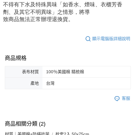
不得有下水及特殊異味「如香水、煙味、衣櫃芳香
劑、及其它不明異味」之情形，將導

致商品無法正常辦理退換貨。
顯示電腦版詳細說明
商品規格
表布材質
100％美國棉 精梳棉
產地
台灣
客服
商品相關分類 (2)
材質｜美國棉+防蟎抗菌
枕套2入 50x75cm