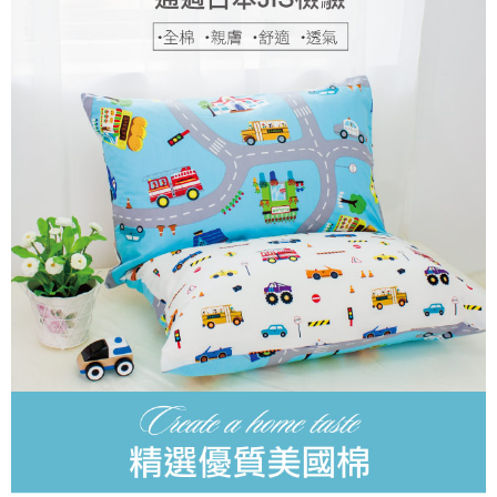
後付繳納相關費用。
付款後7-11取貨
※ 交易是否成功請以「AFTEE先享後付 」之結帳頁面顯示為準，若有關於
是否繳費成功／繳費後需取消欲退款等相關疑問，請聯繫「AFTEE先享後付
每筆NT$60，滿NT$499(含以上)免運費
客戶支援中心」
https://netprotections.freshdesk.com/support/home
宅配
【注意事項】
１．透過由恩沛科技股份有限公司提供之「AFTEE先享後付」服務完成之交
每筆NT$100，滿NT$499(含以上)免運費
易，需依本服務之必要範圍內提供個人資料，並將交易相關給付款項請求債
權轉讓予恩沛科技股份有限公司。
離島宅配
２．關於個人資料處理事宜，請瀏覽以下網址：
每筆NT$100，滿NT$499(含以上)免運費
https://aftee.tw/terms/#terms3
３．未成年的使用者請事先徵得法定代理人或監護人之同意方可使用
「AFTEE先享後付」，若未經同意申辦者引起之損失，本公司不負相關責
任。
４．使用「AFTEE先享後付」時，將依據個別帳號之用戶狀況，依本公司即
時審查核予不同之上限額度；若仍有額度不足之情形，本公司將視審查結果
請求用戶進行身份認證。
５．嚴禁一人註冊多個帳號或使用他人資訊註冊。若發現惡意使用之情形，
恩沛科技股份有限公司將有權停止該用戶之使用額度並採取法律行動。