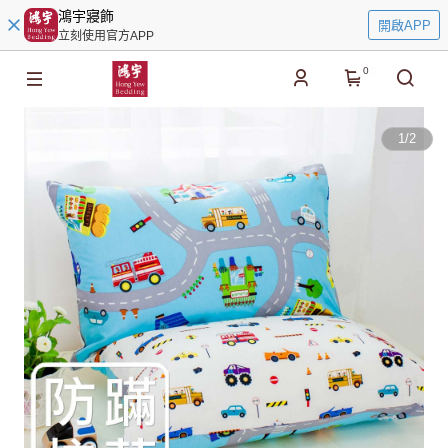
鴻宇寢飾
開啟APP
立刻使用官方APP
0
1
/
2