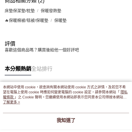
商品相關分類 (2)
床墊保潔墊/枕墊
保暖發熱墊
🔥保暖棉被/毯被/保暖墊
保暖墊
評價
喜歡這個商品嗎？購買後給他一個好評吧
本分類熱銷
全站排行
本網站中使用 cookie，欲查詢有關本網站使用 cookie 方式之詳情，及若您不希
熱門標籤
望在電腦上使用 cookie 時應如何變更電腦的 cookie 設定，請參閱本網站「
隱私
權條款
」之 Cookie 聲明。您繼續使用本網站即表示您同意本公司得按本網站使
用條款之 Cookie 聲明使用 cookie。
了解更多 >
我知道了