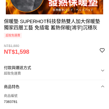
保暖墊 SUPERHOT科技發熱雙人加大保暖墊
獨家四層工藝 免插電 蓄熱保暖[鴻宇]沉穩灰
超取免運費
NT$1,880
NT$1,598
付款與運送方式
超取免運費
付款方式
商品特色
信用卡一次付款
商品編號
超商取貨付款
7383781
LINE Pay