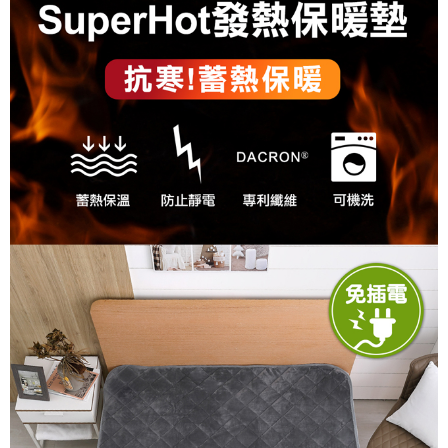
後付繳納相關費用。
付款後7-11取貨
※ 交易是否成功請以「AFTEE先享後付 」之結帳頁面顯示為準，若有關於
是否繳費成功／繳費後需取消欲退款等相關疑問，請聯繫「AFTEE先享後付
每筆NT$60，滿NT$499(含以上)免運費
客戶支援中心」
https://netprotections.freshdesk.com/support/home
宅配
【注意事項】
１．透過由恩沛科技股份有限公司提供之「AFTEE先享後付」服務完成之交
每筆NT$100，滿NT$499(含以上)免運費
易，需依本服務之必要範圍內提供個人資料，並將交易相關給付款項請求債
權轉讓予恩沛科技股份有限公司。
離島宅配
２．關於個人資料處理事宜，請瀏覽以下網址：
每筆NT$100，滿NT$499(含以上)免運費
https://aftee.tw/terms/#terms3
３．未成年的使用者請事先徵得法定代理人或監護人之同意方可使用
「AFTEE先享後付」，若未經同意申辦者引起之損失，本公司不負相關責
任。
４．使用「AFTEE先享後付」時，將依據個別帳號之用戶狀況，依本公司即
時審查核予不同之上限額度；若仍有額度不足之情形，本公司將視審查結果
請求用戶進行身份認證。
５．嚴禁一人註冊多個帳號或使用他人資訊註冊。若發現惡意使用之情形，
恩沛科技股份有限公司將有權停止該用戶之使用額度並採取法律行動。