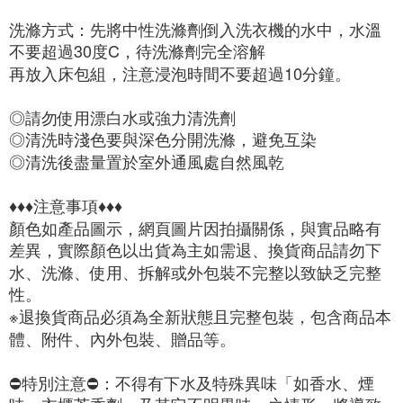
洗滌方式：先將中性洗滌劑倒入洗衣機的水中，水溫
不要超過30度C，待洗滌劑完全溶解

再放入床包組，注意浸泡時間不要超過10分鐘。

◎請勿使用漂白水或強力清洗劑

◎清洗時淺色要與深色分開洗滌，避免互染

◎清洗後盡量置於室外通風處自然風乾

♦♦♦注意事項♦♦♦

顏色如產品圖示，網頁圖片因拍攝關係，與實品略有
差異，實際顏色以出貨為主如需退、換貨商品請勿下
水、洗滌、使用、拆解或外包裝不完整以致缺乏完整
性。

※退換貨商品必須為全新狀態且完整包裝，包含商品本
體、附件、內外包裝、贈品等。

⛔️特別注意⛔️：不得有下水及特殊異味「如香水、煙