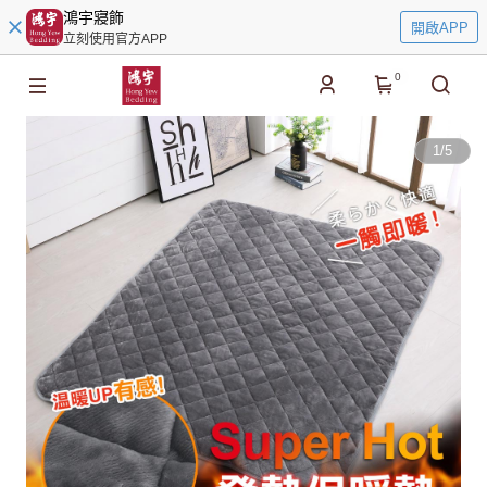
鴻宇寢飾
開啟APP
立刻使用官方APP
0
1
/
5