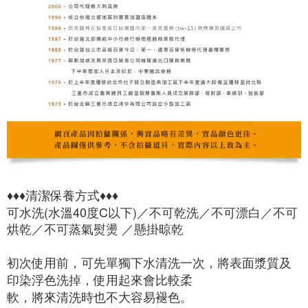
♦♦♦清潔保養方式♦♦♦

可水洗(水溫40度C以下)／不可乾洗／不可漂白／不可
烘乾／不可蒸氣熨燙 ／懸掛晾乾

初次使用前，可先單獨下水清洗一次，將表面漿質及
印染浮色洗掉，使用起來會比較柔

軟，將來清洗時也不大容易褪色。
