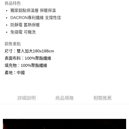
商品特色
Apple Pay
獨家鋁點保溫層 保暖保溫
DACRON專利纖維 支撐性佳
悠遊付
防靜電 蓄熱保暖
Google Pay
免插電 可機洗
AFTEE先享後付
銷售重點
相關說明
尺寸：雙人加大180x188cm
【關於「AFTEE先享後付」】
表面布料：100%聚酯纖維
ATM付款
AFTEE先享後付是「在收到商品之後才付款」的支付方式。 讓您購物簡單
便利好安心！
填充物：100%聚酯纖維
１．簡單：不需註冊會員、不需綁卡、不需儲值。
產地：中國
運送方式
２．便利：只要手機號碼，簡訊認證，即可結帳。
３．安心：先確認商品／服務後，再付款。
全家取貨付款
免運費
【「AFTEE先享後付」結帳流程】
１．於結帳方式選擇「AFTEE先享後付」後，將跳轉至「AFTEE先享後付」
詳細說明
商品規格
相關推薦
付款後全家取貨
結帳頁面，進行簡訊認證並確認金額後，即可完成結帳。
２．訂單成立數日內，您將收到繳費通知簡訊。
免運費
３．收到繳費通知簡訊後14天內，點擊此簡訊中的連結，可透過四大超商／
ATM／網路銀行／等多元方式進行付款，方視為交易完成。
7-11取貨付款
※ 請注意：結帳手續完成當下不需立刻繳費，但若您需要取消訂單，請聯絡
每筆NT$60，滿NT$499(含以上)免運費
購買商品的店家。未經商家同意取消之訂單仍視為有效，需透過AFTEE先享