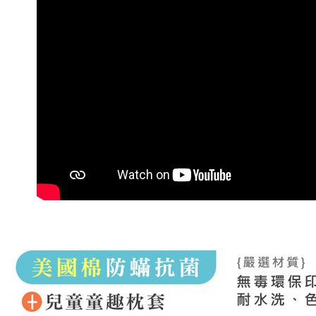
２．關於
離島宅配
https://aft
每筆NT$1
３．未成
「AFTE
任。
４．使用「
即時審查
結果請求
５．嚴禁
形，恩沛
動。