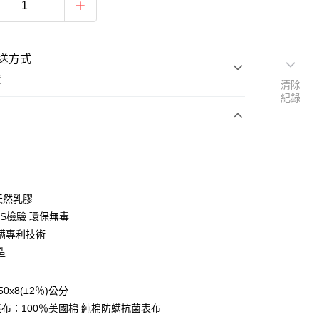
送方式
費
清除
紀錄
次付款
付款
天然乳膠
GS檢驗 環保無毒
螨專利技術
造
y
0x8(±2％)公分
享後付
布：100％美國棉 純棉防螨抗菌表布