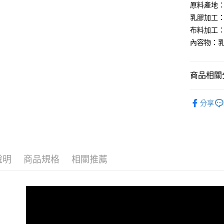
原料產地
【關於「A
ATM付款
乳膠加工
AFTEE
便利好安
布料加工
１．簡單
內容物：乳
２．便利
運送方式
３．安心
全家取貨
【「AFT
商品相關分
免運費
１．於結帳
付」結帳
釋放壓力
付款後全
２．訂單
分享
３．收到繳
🏫幼兒園
免運費
／ATM／
※ 請注意
兒童防蟎
7-11取貨
絡購買商品
先享後付
每筆NT$6
※ 交易是
說明
商品規格
相關推薦
是否繳費成
付款後7-1
付客戶支
每筆NT$6
【注意事
宅配
１．透過由
交易，需
每筆NT$1
求債權轉