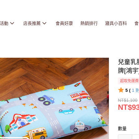
活動
店長推薦
會員好康
熱銷排行
寢具小百科
會
兒童乳
牌[鴻宇
超取免運費
5 (
1
NT$1,100
NT$9
數量