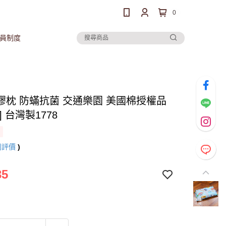
0
員制度
膠枕 防蟎抗菌 交通樂園 美國棉授權品
] 台灣製1778
則評價
)
35