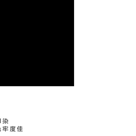
個人資料處理事宜，請瀏覽以下網址：
ee.tw/terms/#terms3
00，滿NT$499(含以上)免運費
年的使用者請事先徵得法定代理人或監護人之同意方可使用
E先享後付」，若未經同意申辦者引起之損失，本公司不負相關責
AFTEE先享後付」時，將依據個別帳號之用戶狀況，依本公司
核予不同之上限額度；若仍有額度不足之情形，本公司將視審查
用戶進行身份認證。
一人註冊多個帳號或使用他人資訊註冊。若發現惡意使用之情
科技股份有限公司將有權停止該用戶之使用額度並採取法律行