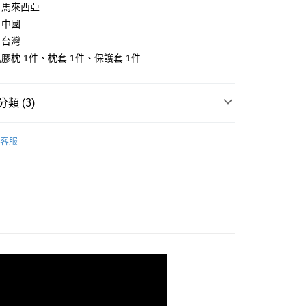
：馬來西亞
FTEE先享後付」】
：中國
先享後付是「在收到商品之後才付款」的支付方式。 讓您購物簡單
心！
：台灣
：不需註冊會員、不需綁卡、不需儲值。
膠枕 1件、枕套 1件、保護套 1件
：只要手機號碼，簡訊認證，即可結帳。
：先確認商品／服務後，再付款。
付款
EE先享後付」結帳流程】
類 (3)
方式選擇「AFTEE先享後付」後，將跳轉至「AFTEE先享後
頁面，進行簡訊認證並確認金額後，即可完成結帳。
枕頭
兒童防蟎枕
家取貨
成立數日內，您將收到繳費通知簡訊。
客服
費通知簡訊後14天內，點擊此簡訊中的連結，可透過四大超商
睡袋/三件式/兩用被
網路銀行／等多元方式進行付款，方視為交易完成。
：結帳手續完成當下不需立刻繳費，但若您需要取消訂單，請聯
寢具
兒童防蟎枕
付款
的店家。未經商家同意取消之訂單仍視為有效，需透過AFTEE
繳納相關費用。
0，滿NT$499(含以上)免運費
否成功請以「AFTEE先享後付 」之結帳頁面顯示為準，若有關於
功／繳費後需取消欲退款等相關疑問，請聯繫「AFTEE先享後
1取貨
援中心」
https://netprotections.freshdesk.com/support/home
0，滿NT$499(含以上)免運費
項】
恩沛科技股份有限公司提供之「AFTEE先享後付」服務完成之
依本服務之必要範圍內提供個人資料，並將交易相關給付款項請
00，滿NT$499(含以上)免運費
讓予恩沛科技股份有限公司。