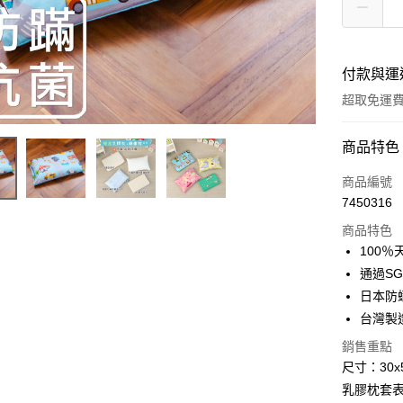
付款與運
超取免運
付款方式
商品特色
信用卡一
商品編號
7450316
超商取貨
商品特色
LINE Pay
100％
通過S
Apple Pay
日本防
悠遊付
台灣製
Google Pa
銷售重點
尺寸：30x5
AFTEE先
乳膠枕套表
相關說明