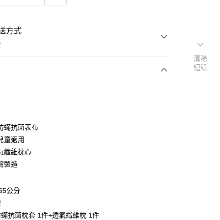
送方式
費
清除
紀錄
次付款
付款
防蟎抗菌表布
兒童適用
氣纖維枕心
灣製造
y
55公分
享後付
灣
蟎抗菌枕套 1件+透氣纖維枕 1件
FTEE先享後付」】