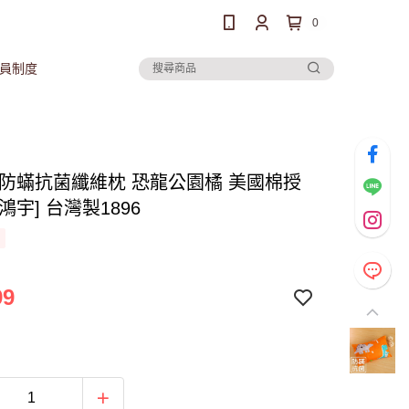
0
員制度
 防蟎抗菌纖維枕 恐龍公園橘 美國棉授
鴻宇] 台灣製1896
99