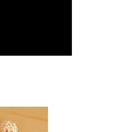
00，滿NT$499(含以上)免運費
年的使用者請事先徵得法定代理人或監護人之同意方可使用
E先享後付」，若未經同意申辦者引起之損失，本公司不負相關責
AFTEE先享後付」時，將依據個別帳號之用戶狀況，依本公司
核予不同之上限額度；若仍有額度不足之情形，本公司將視審查
用戶進行身份認證。
一人註冊多個帳號或使用他人資訊註冊。若發現惡意使用之情
科技股份有限公司將有權停止該用戶之使用額度並採取法律行