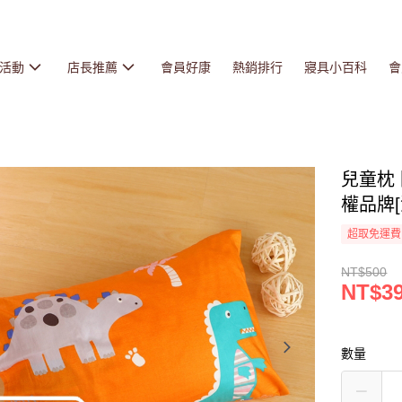
活動
店長推薦
會員好康
熱銷排行
寢具小百科
會
兒童枕
權品牌[
超取免運費
NT$500
NT$3
數量