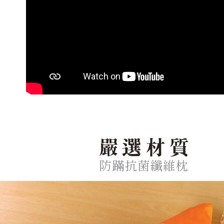
每筆NT$1
３．未成
「AFTE
任。
４．使用「
即時審查
結果請求
５．嚴禁
形，恩沛
動。