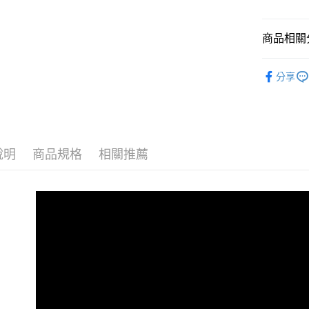
ATM付款
AFTEE
便利好安
１．簡單
商品相關分
２．便利
運送方式
３．安心
釋放壓力
分享
全家取貨
【「AFT
🏫幼兒園
免運費
１．於結帳
付」結帳
兒童防蟎
付款後全
２．訂單
３．收到繳
免運費
／ATM／
說明
商品規格
相關推薦
※ 請注意
7-11取貨
絡購買商品
先享後付
每筆NT$6
※ 交易是
是否繳費成
付款後7-1
付客戶支
每筆NT$6
【注意事
宅配
１．透過由
交易，需
每筆NT$1
求債權轉
２．關於
離島宅配
https://aft