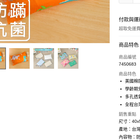
付款與運
超取免運
付款方式
商品特色
信用卡一
商品編號
7450683
超商取貨
商品特色
LINE Pay
美國棉
學齡期
Apple Pay
多孔透
悠遊付
全程台
Google Pa
銷售重點
尺寸：40x
AFTEE先
產地：台
相關說明
內容物：防
【關於「A