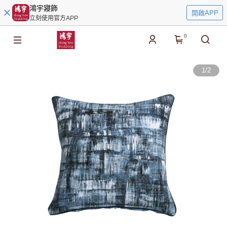
鴻宇寢飾
開啟APP
立刻使用官方APP
0
1
/
2