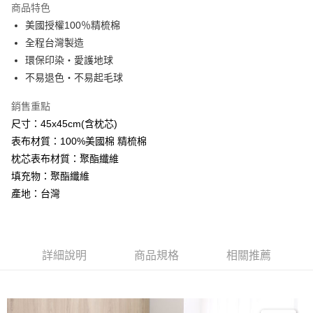
商品特色
Apple Pay
美國授權100％精梳棉
全程台灣製造
悠遊付
環保印染‧愛護地球
Google Pay
不易退色‧不易起毛球
AFTEE先享後付
銷售重點
相關說明
尺寸：45x45cm(含枕芯)
【關於「AFTEE先享後付」】
表布材質：100%美國棉 精梳棉
ATM付款
AFTEE先享後付是「在收到商品之後才付款」的支付方式。 讓您購物簡單
便利好安心！
枕芯表布材質：聚酯纖維
１．簡單：不需註冊會員、不需綁卡、不需儲值。
填充物：聚酯纖維
運送方式
２．便利：只要手機號碼，簡訊認證，即可結帳。
產地：台灣
３．安心：先確認商品／服務後，再付款。
全家取貨付款
免運費
【「AFTEE先享後付」結帳流程】
１．於結帳方式選擇「AFTEE先享後付」後，將跳轉至「AFTEE先享後付」
付款後全家取貨
結帳頁面，進行簡訊認證並確認金額後，即可完成結帳。
詳細說明
商品規格
相關推薦
２．訂單成立數日內，您將收到繳費通知簡訊。
免運費
３．收到繳費通知簡訊後14天內，點擊此簡訊中的連結，可透過四大超商／
ATM／網路銀行／等多元方式進行付款，方視為交易完成。
7-11取貨付款
※ 請注意：結帳手續完成當下不需立刻繳費，但若您需要取消訂單，請聯絡
每筆NT$60，滿NT$499(含以上)免運費
購買商品的店家。未經商家同意取消之訂單仍視為有效，需透過AFTEE先享