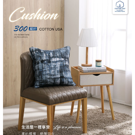
後付繳納相關費用。
付款後7-11取貨
※ 交易是否成功請以「AFTEE先享後付 」之結帳頁面顯示為準，若有關於
是否繳費成功／繳費後需取消欲退款等相關疑問，請聯繫「AFTEE先享後付
每筆NT$60，滿NT$499(含以上)免運費
客戶支援中心」
https://netprotections.freshdesk.com/support/home
宅配
【注意事項】
１．透過由恩沛科技股份有限公司提供之「AFTEE先享後付」服務完成之交
每筆NT$100，滿NT$499(含以上)免運費
易，需依本服務之必要範圍內提供個人資料，並將交易相關給付款項請求債
權轉讓予恩沛科技股份有限公司。
離島宅配
２．關於個人資料處理事宜，請瀏覽以下網址：
每筆NT$100，滿NT$499(含以上)免運費
https://aftee.tw/terms/#terms3
３．未成年的使用者請事先徵得法定代理人或監護人之同意方可使用
「AFTEE先享後付」，若未經同意申辦者引起之損失，本公司不負相關責
任。
４．使用「AFTEE先享後付」時，將依據個別帳號之用戶狀況，依本公司即
時審查核予不同之上限額度；若仍有額度不足之情形，本公司將視審查結果
請求用戶進行身份認證。
５．嚴禁一人註冊多個帳號或使用他人資訊註冊。若發現惡意使用之情形，
恩沛科技股份有限公司將有權停止該用戶之使用額度並採取法律行動。