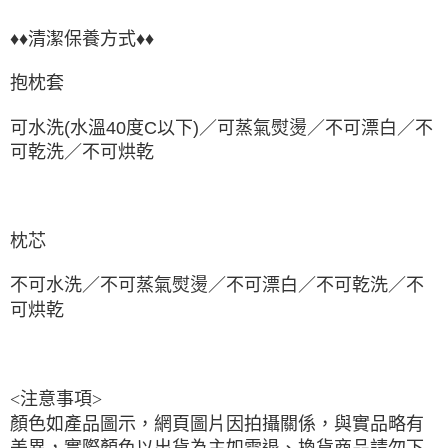
♦♦清潔保養方式♦♦
抱枕套
可水洗(水溫40度C以下)／可蒸氣熨燙／不可漂白／不
可乾洗／不可烘乾
枕芯
不可水洗／不可蒸氣熨燙／不可漂白／不可乾洗／不
可烘乾
<注意事項>

顏色如產品圖示，網頁圖片因拍攝關係，與實品略有
差異，實際顏色以出貨為主如需退、換貨商品請勿下