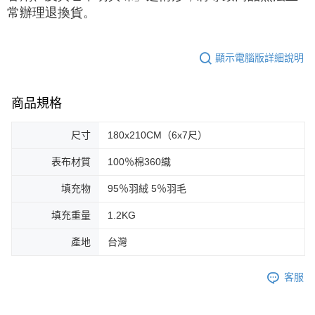
常辦理退換貨。
顯示電腦版詳細說明
商品規格
尺寸
180x210CM（6x7尺）
表布材質
100％棉360織
填充物
95％羽絨 5％羽毛
填充重量
1.2KG
產地
台灣
客服