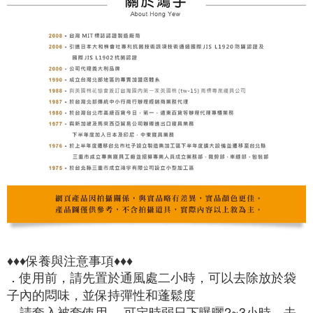
♦♦♦保養與注意事項♦♦♦

．使用前，請先置於通風處二小時，可以去除放於袋
子內的悶味，並保持彈性和蓬鬆度

．請套入被套使用 ，可定時弱日下曝曬2~3小時，去