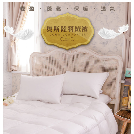
是否繳費成功／繳費後需取消欲退款等相關疑問，請聯繫「AFTEE先享後付
客戶支援中心」
https://netprotections.freshdesk.com/support/home
【注意事項】
１．透過由恩沛科技股份有限公司提供之「AFTEE先享後付」服務完成之交
易，需依本服務之必要範圍內提供個人資料，並將交易相關給付款項請求債
權轉讓予恩沛科技股份有限公司。
２．關於個人資料處理事宜，請瀏覽以下網址：
https://aftee.tw/terms/#terms3
３．未成年的使用者請事先徵得法定代理人或監護人之同意方可使用
「AFTEE先享後付」，若未經同意申辦者引起之損失，本公司不負相關責
任。
４．使用「AFTEE先享後付」時，將依據個別帳號之用戶狀況，依本公司即
時審查核予不同之上限額度；若仍有額度不足之情形，本公司將視審查結果
請求用戶進行身份認證。
５．嚴禁一人註冊多個帳號或使用他人資訊註冊。若發現惡意使用之情形，
恩沛科技股份有限公司將有權停止該用戶之使用額度並採取法律行動。