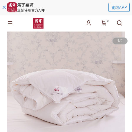
鴻宇寢飾
開啟APP
立刻使用官方APP
0
1
/
2