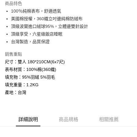
商品特色
悠遊付
100％純棉表布，舒適透氣
美國棉授權，360織立吋邊純棉防絨布
Google Pay
頂級波蘭進口絨球95%，立體邊雙針設計
AFTEE先享後付
頂級享受，六星級飯店睡眠
相關說明
台灣製造，品質保證
【關於「AFTEE先享後付」】
ATM付款
AFTEE先享後付是「在收到商品之後才付款」的支付方式。 讓您購物簡單
銷售重點
便利好安心！
尺寸：雙人 180*210CM(6x7尺)
１．簡單：不需註冊會員、不需綁卡、不需儲值。
運送方式
２．便利：只要手機號碼，簡訊認證，即可結帳。
表布材質：100%棉(360織)
３．安心：先確認商品／服務後，再付款。
宅配
填充物：95%羽絨 5%羽毛
每筆NT$100，滿NT$499(含以上)免運費
填充重量：1.2KG
【「AFTEE先享後付」結帳流程】
１．於結帳方式選擇「AFTEE先享後付」後，將跳轉至「AFTEE先享後付」
產地：台灣
離島宅配
結帳頁面，進行簡訊認證並確認金額後，即可完成結帳。
２．訂單成立數日內，您將收到繳費通知簡訊。
每筆NT$100，滿NT$499(含以上)免運費
３．收到繳費通知簡訊後14天內，點擊此簡訊中的連結，可透過四大超商／
ATM／網路銀行／等多元方式進行付款，方視為交易完成。
※ 請注意：結帳手續完成當下不需立刻繳費，但若您需要取消訂單，請聯絡
詳細說明
商品規格
相關推薦
購買商品的店家。未經商家同意取消之訂單仍視為有效，需透過AFTEE先享
後付繳納相關費用。
※ 交易是否成功請以「AFTEE先享後付 」之結帳頁面顯示為準，若有關於