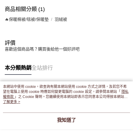
商品相關分類 (1)
🔥保暖棉被/毯被/保暖墊
羽絨被
評價
喜歡這個商品嗎？購買後給他一個好評吧
本分類熱銷
全站排行
本網站中使用 cookie，欲查詢有關本網站使用 cookie 方式之詳情，及若您不希
熱門標籤
望在電腦上使用 cookie 時應如何變更電腦的 cookie 設定，請參閱本網站「
隱私
權條款
」之 Cookie 聲明。您繼續使用本網站即表示您同意本公司得按本網站使
用條款之 Cookie 聲明使用 cookie。
了解更多 >
我知道了