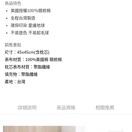
商品特色
Apple Pay
美國授權100％精梳棉
全程台灣製造
悠遊付
環保印染 愛護地球
Google Pay
不易退色 不易起毛球
AFTEE先享後付
銷售重點
相關說明
尺寸：45x45cm(含枕芯)
【關於「AFTEE先享後付」】
表布材質：100%美國棉 精梳棉
ATM付款
AFTEE先享後付是「在收到商品之後才付款」的支付方式。 讓您購物簡單
便利好安心！
枕芯表布材質：聚酯纖維
１．簡單：不需註冊會員、不需綁卡、不需儲值。
填充物：聚酯纖維
運送方式
２．便利：只要手機號碼，簡訊認證，即可結帳。
產地：台灣
３．安心：先確認商品／服務後，再付款。
全家取貨付款
免運費
【「AFTEE先享後付」結帳流程】
１．於結帳方式選擇「AFTEE先享後付」後，將跳轉至「AFTEE先享後付」
付款後全家取貨
結帳頁面，進行簡訊認證並確認金額後，即可完成結帳。
詳細說明
商品規格
相關推薦
２．訂單成立數日內，您將收到繳費通知簡訊。
免運費
３．收到繳費通知簡訊後14天內，點擊此簡訊中的連結，可透過四大超商／
ATM／網路銀行／等多元方式進行付款，方視為交易完成。
7-11取貨付款
※ 請注意：結帳手續完成當下不需立刻繳費，但若您需要取消訂單，請聯絡
每筆NT$60，滿NT$499(含以上)免運費
購買商品的店家。未經商家同意取消之訂單仍視為有效，需透過AFTEE先享