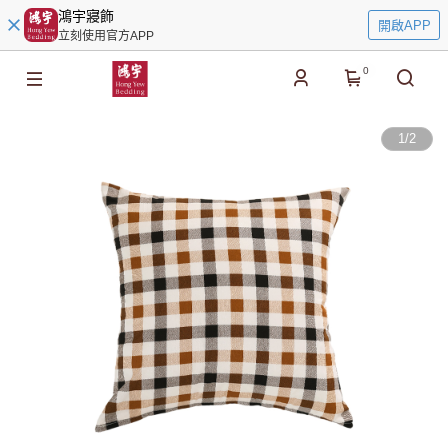
鴻宇寢飾
開啟APP
立刻使用官方APP
0
1
/
2