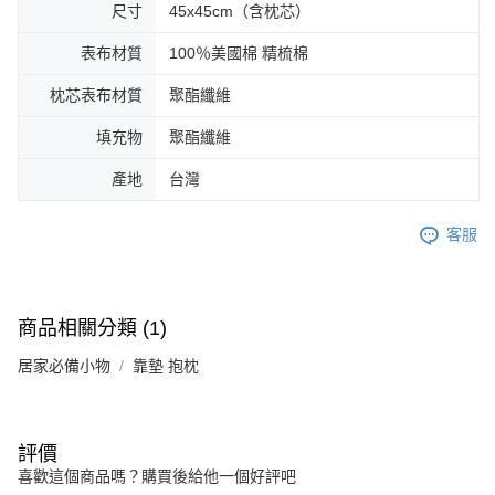
尺寸
45x45cm（含枕芯）
表布材質
100％美國棉 精梳棉
枕芯表布材質
聚酯纖維
填充物
聚酯纖維
產地
台灣
客服
商品相關分類 (1)
居家必備小物
靠墊 抱枕
評價
喜歡這個商品嗎？購買後給他一個好評吧