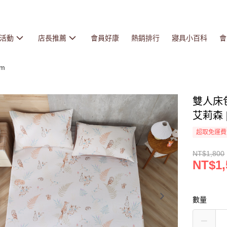
活動
店長推薦
會員好康
熱銷排行
寢具小百科
會
cm
雙人床包
艾莉森 
超取免運費
NT$1,800
NT$1,
數量