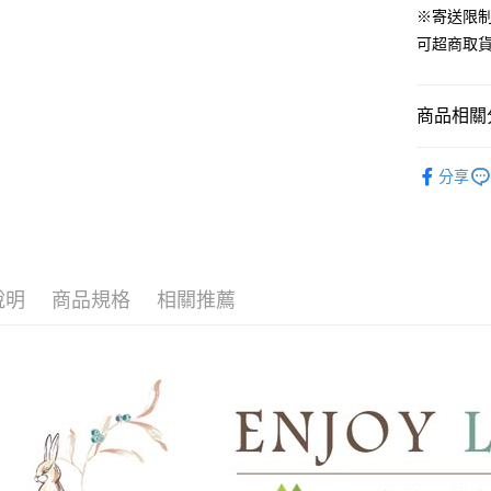
ATM付款
※寄送限
AFTEE
便利好安
可超商取
１．簡單
２．便利
運送方式
３．安心
商品相關分
全家取貨
【「AFT
免運費
１．於結帳
材質｜美國棉
付」結帳
分享
付款後全
300織美
２．訂單
３．收到繳
免運費
尺寸｜雙人 
／ATM／
※ 請注意
7-11取貨
絡購買商品
先享後付
每筆NT$6
說明
商品規格
相關推薦
※ 交易是
是否繳費成
付款後7-1
付客戶支
每筆NT$6
【注意事
宅配
１．透過由
交易，需
每筆NT$1
求債權轉
２．關於
離島宅配
https://aft