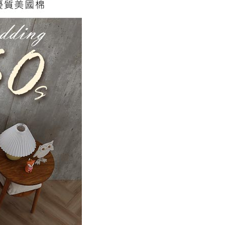
00，滿NT$499(含以上)免運費
年的使用者請事先徵得法定代理人或監護人之同意方可使用
E先享後付」，若未經同意申辦者引起之損失，本公司不負相關責
AFTEE先享後付」時，將依據個別帳號之用戶狀況，依本公司
核予不同之上限額度；若仍有額度不足之情形，本公司將視審查
用戶進行身份認證。
一人註冊多個帳號或使用他人資訊註冊。若發現惡意使用之情
科技股份有限公司將有權停止該用戶之使用額度並採取法律行