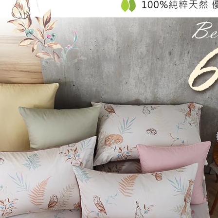
每筆NT$1
３．未成
「AFTE
任。
４．使用「
即時審查
結果請求
５．嚴禁
形，恩沛
動。