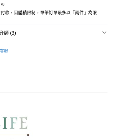
制※
先享後付是「在收到商品之後才付款」的支付方式。 讓您購物簡單
心！
貨付款，因體積限制，單筆訂單最多以『兩件』為限
：不需註冊會員、不需綁卡、不需儲值。
：只要手機號碼，簡訊認證，即可結帳。
：先確認商品／服務後，再付款。
類 (3)
付款
EE先享後付」結帳流程】
方式選擇「AFTEE先享後付」後，將跳轉至「AFTEE先享後
COTTON USA
雙人尺寸 150x186cm
頁面，進行簡訊認證並確認金額後，即可完成結帳。
客服
家取貨
國棉床組【85折】
成立數日內，您將收到繳費通知簡訊。
費通知簡訊後14天內，點擊此簡訊中的連結，可透過四大超商
150x186cm
床包枕套組
網路銀行／等多元方式進行付款，方視為交易完成。
：結帳手續完成當下不需立刻繳費，但若您需要取消訂單，請聯
付款
的店家。未經商家同意取消之訂單仍視為有效，需透過AFTEE
繳納相關費用。
0，滿NT$499(含以上)免運費
否成功請以「AFTEE先享後付 」之結帳頁面顯示為準，若有關於
功／繳費後需取消欲退款等相關疑問，請聯繫「AFTEE先享後
1取貨
援中心」
https://netprotections.freshdesk.com/support/home
0，滿NT$499(含以上)免運費
項】
恩沛科技股份有限公司提供之「AFTEE先享後付」服務完成之
依本服務之必要範圍內提供個人資料，並將交易相關給付款項請
00，滿NT$499(含以上)免運費
讓予恩沛科技股份有限公司。
個人資料處理事宜，請瀏覽以下網址：
ee.tw/terms/#terms3