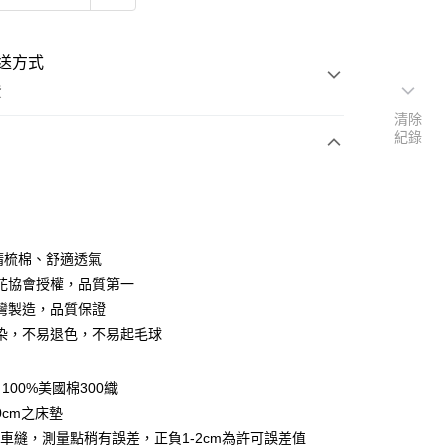
送方式
費
清除
紀錄
次付款
付款
％精梳棉、舒適透氣
花協會授權，品質第一
灣製造，品質保證
染，不易退色，不易起毛球
y
100%美國棉300織
享後付
0cm之床墊
車縫，測量點稍有誤差，正負1-2cm為許可誤差值
FTEE先享後付」】