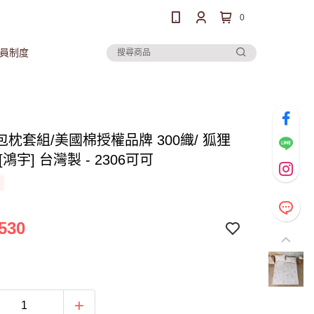
0
員制度
枕套組/美國棉授權品牌 300織/ 狐狸
[鴻宇] 台灣製 - 2306可可
530