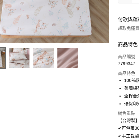
付款與運
超取免運
付款方式
商品特色
信用卡一
商品編號
7799347
超商取貨
商品特色
LINE Pay
100
美國棉
Apple Pay
全程台
悠遊付
環保印
Google Pa
銷售重點
【台灣製】
AFTEE先
✔可包覆3
相關說明
✔手工裁製
【關於「A