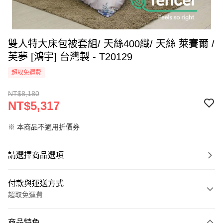
雙人特大床包被套組/ 天絲400織/ 天絲 萊賽爾 /
芙夢 [鴻宇] 台灣製 - T20129
超取免運費
NT$8,180
NT$5,317
※ 本商品不適用折價券
請選擇商品選項
付款與運送方式
超取免運費
付款方式
商品特色