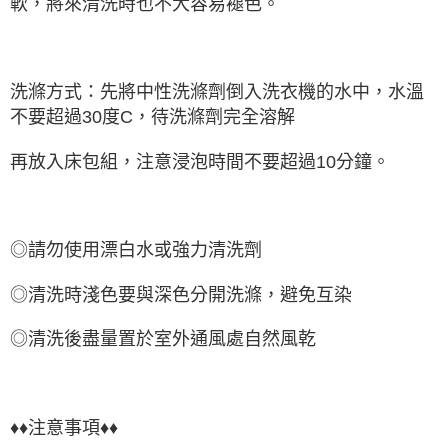
軟，將來清洗時也不大容易褪色。
洗滌方式：先將中性洗滌劑倒入洗衣機的水中，水溫
不要超過30度C，待洗滌劑完全溶解
再放入床包組，注意浸泡時間不要超過10分鐘。
◎請勿使用漂白水或強力清洗劑
◎清洗時淺色要與深色分開洗滌，避免互染
◎清洗後盡量置於室外通風處自然風乾
♦♦注意事項♦♦