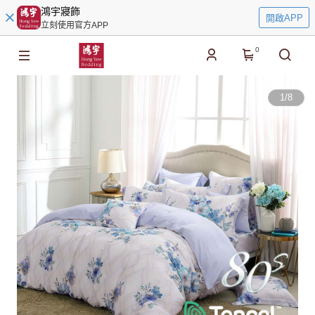
鴻宇寢飾
開啟APP
立刻使用官方APP
0
1
/
8