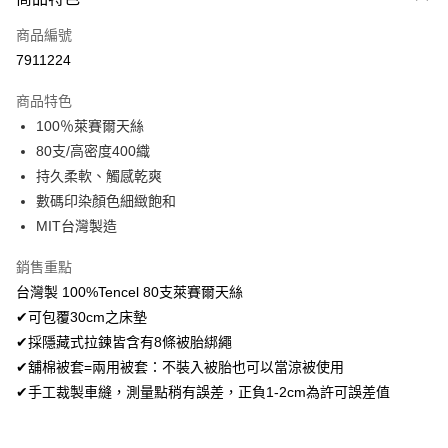
信用卡一次付款
商品編號
超商取貨付款
7911224
LINE Pay
商品特色
Apple Pay
100％萊賽爾天絲
80支/高密度400織
悠遊付
持久柔軟、觸感乾爽
Google Pay
數碼印染顏色細緻飽和
MIT台灣製造
AFTEE先享後付
相關說明
銷售重點
【關於「AFTEE先享後付」】
台灣製 100%Tencel 80支萊賽爾天絲
ATM付款
AFTEE先享後付是「在收到商品之後才付款」的支付方式。 讓您購物簡單
便利好安心！
✔可包覆30cm之床墊
１．簡單：不需註冊會員、不需綁卡、不需儲值。
✔採隱藏式拉鍊皆含有8條被胎綁繩
運送方式
２．便利：只要手機號碼，簡訊認證，即可結帳。
✔舖棉被套=兩用被套：不裝入被胎也可以當涼被使用
３．安心：先確認商品／服務後，再付款。
全家取貨付款
✔手工裁製車縫，測量點稍有誤差，正負1-2cm為許可誤差值
免運費
【「AFTEE先享後付」結帳流程】
１．於結帳方式選擇「AFTEE先享後付」後，將跳轉至「AFTEE先享後付」
付款後全家取貨
結帳頁面，進行簡訊認證並確認金額後，即可完成結帳。