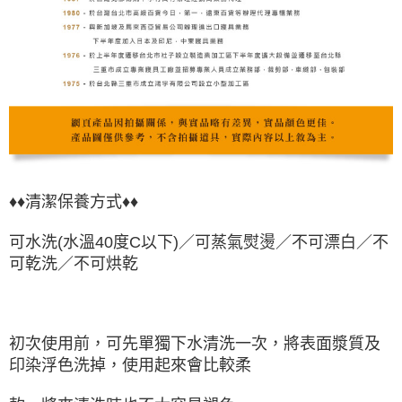
♦♦清潔保養方式♦♦
可水洗(水溫40度C以下)／可蒸氣熨燙／不可漂白／不
可乾洗／不可烘乾
初次使用前，可先單獨下水清洗一次，將表面漿質及
印染浮色洗掉，使用起來會比較柔