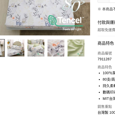
※ 本商品
付款與運
超取免運
付款方式
商品特色
信用卡一
商品編號
7911287
超商取貨
商品特色
LINE Pay
100
80支/
Apple Pay
持久柔
悠遊付
數碼印
MIT台
Google Pa
銷售重點
AFTEE先
台灣製 10