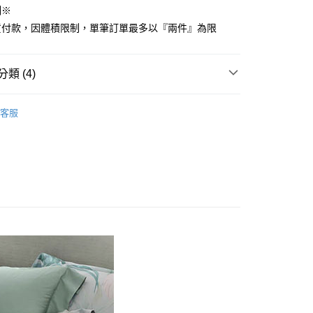
制※
先享後付是「在收到商品之後才付款」的支付方式。 讓您購物簡單
心！
貨付款，因體積限制，單筆訂單最多以『兩件』為限
：不需註冊會員、不需綁卡、不需儲值。
：只要手機號碼，簡訊認證，即可結帳。
：先確認商品／服務後，再付款。
類 (4)
付款
EE先享後付」結帳流程】
方式選擇「AFTEE先享後付」後，將跳轉至「AFTEE先享後
絲™萊賽爾
雙人尺寸 150x186cm
頁面，進行簡訊認證並確認金額後，即可完成結帳。
客服
家取貨
絲™萊賽爾
成立數日內，您將收到繳費通知簡訊。
費通知簡訊後14天內，點擊此簡訊中的連結，可透過四大超商
絲™萊賽爾床組【75折】
網路銀行／等多元方式進行付款，方視為交易完成。
：結帳手續完成當下不需立刻繳費，但若您需要取消訂單，請聯
付款
150x186cm
床包枕套組
的店家。未經商家同意取消之訂單仍視為有效，需透過AFTEE
繳納相關費用。
0，滿NT$499(含以上)免運費
否成功請以「AFTEE先享後付 」之結帳頁面顯示為準，若有關於
功／繳費後需取消欲退款等相關疑問，請聯繫「AFTEE先享後
1取貨
援中心」
https://netprotections.freshdesk.com/support/home
0，滿NT$499(含以上)免運費
項】
恩沛科技股份有限公司提供之「AFTEE先享後付」服務完成之
依本服務之必要範圍內提供個人資料，並將交易相關給付款項請
00，滿NT$499(含以上)免運費
讓予恩沛科技股份有限公司。
個人資料處理事宜，請瀏覽以下網址：
ee.tw/terms/#terms3