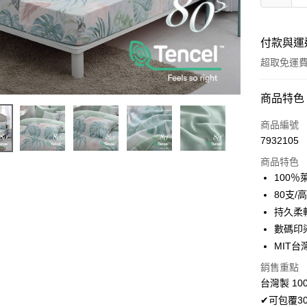
付款與運
超取免運
付款方式
商品特色
信用卡一
商品編號
7932105
超商取貨
商品特色
LINE Pay
100
80支/
Apple Pay
持久柔
悠遊付
數碼印
MIT台
Google Pa
銷售重點
AFTEE先
台灣製 10
相關說明
✔可包覆3
【關於「A