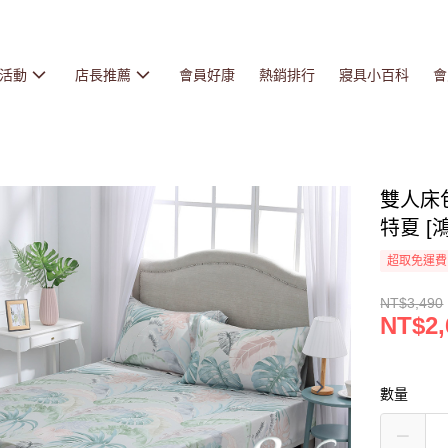
活動
店長推薦
會員好康
熱銷排行
寢具小百科
會
雙人床包
特夏 [鴻
超取免運費
NT$3,490
NT$2,
數量