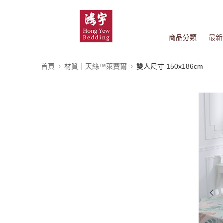
商品分類
最新
首頁
材質｜天絲™萊賽爾
雙人尺寸 150x186cm