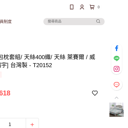
0
員制度
枕套組/ 天絲400織/ 天絲 萊賽爾 / 威
宇] 台灣製 - T20152
618