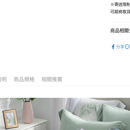
ATM付款
※寄送限
AFTEE
便利好安
可超商取
１．簡單
２．便利
運送方式
３．安心
商品相關分
全家取貨
【「AFT
免運費
１．於結帳
材質｜天
付」結帳
分享
付款後全
材質｜天
２．訂單
３．收到繳
免運費
400織天
／ATM／
※ 請注意
7-11取貨
尺寸｜雙人 
絡購買商品
先享後付
每筆NT$6
說明
商品規格
相關推薦
※ 交易是
是否繳費成
付款後7-1
付客戶支
每筆NT$6
【注意事
宅配
１．透過由
交易，需
每筆NT$1
求債權轉
２．關於
離島宅配
https://aft