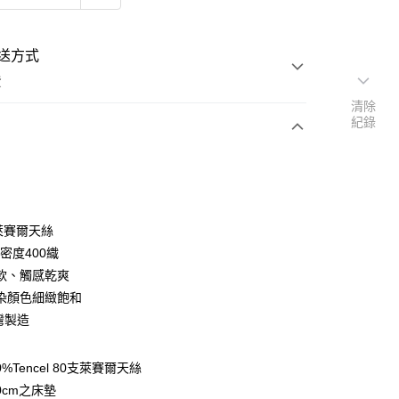
送方式
費
清除
紀錄
次付款
付款
％萊賽爾天絲
高密度400織
軟、觸感乾爽
染顏色細緻飽和
灣製造
y
享後付
0%Tencel 80支萊賽爾天絲
0cm之床墊
FTEE先享後付」】