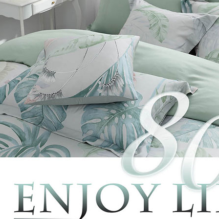
每筆NT$1
３．未成
「AFTE
任。
４．使用「
即時審查
結果請求
５．嚴禁
形，恩沛
動。