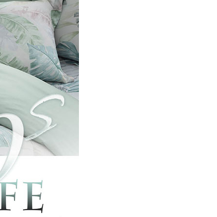
00，滿NT$499(含以上)免運費
年的使用者請事先徵得法定代理人或監護人之同意方可使用
E先享後付」，若未經同意申辦者引起之損失，本公司不負相關責
AFTEE先享後付」時，將依據個別帳號之用戶狀況，依本公司
核予不同之上限額度；若仍有額度不足之情形，本公司將視審查
用戶進行身份認證。
一人註冊多個帳號或使用他人資訊註冊。若發現惡意使用之情
科技股份有限公司將有權停止該用戶之使用額度並採取法律行