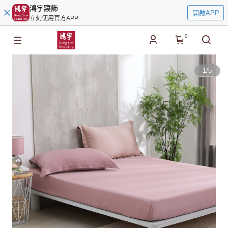
鴻宇寢飾
開啟APP
立刻使用官方APP
0
1
/
5