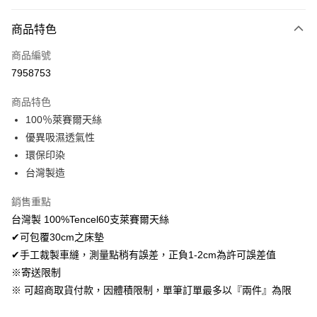
付款方式
商品特色
信用卡一次付款
商品編號
超商取貨付款
7958753
LINE Pay
商品特色
Apple Pay
100％萊賽爾天絲
優異吸濕透氣性
悠遊付
環保印染
Google Pay
台灣製造
AFTEE先享後付
銷售重點
相關說明
台灣製 100%Tencel60支萊賽爾天絲
【關於「AFTEE先享後付」】
✔可包覆30cm之床墊
ATM付款
AFTEE先享後付是「在收到商品之後才付款」的支付方式。 讓您購物簡單
便利好安心！
✔手工裁製車縫，測量點稍有誤差，正負1-2cm為許可誤差值
１．簡單：不需註冊會員、不需綁卡、不需儲值。
※寄送限制
運送方式
２．便利：只要手機號碼，簡訊認證，即可結帳。
※ 可超商取貨付款，因體積限制，單筆訂單最多以『兩件』為限
３．安心：先確認商品／服務後，再付款。
全家取貨付款
免運費