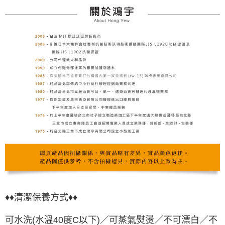
♦♦清潔保養方式♦♦
可水洗(水溫40度C以下)／可蒸氣熨燙／不可漂白／不