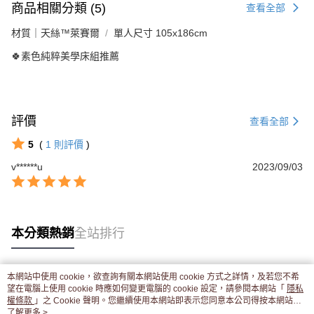
商品相關分類 (5)
查看全部
材質｜天絲™萊賽爾
單人尺寸 105x186cm
🍀素色純粹美學床組推薦
評價
查看全部
5
(
1
則評價
)
v******u
2023/09/03
本分類熱銷
全站排行
本網站中使用 cookie，欲查詢有關本網站使用 cookie 方式之詳情，及若您不希
熱門標籤
望在電腦上使用 cookie 時應如何變更電腦的 cookie 設定，請參閱本網站「
隱私
權條款
」之 Cookie 聲明。您繼續使用本網站即表示您同意本公司得按本網站使
用條款之 Cookie 聲明使用 cookie。
了解更多 >