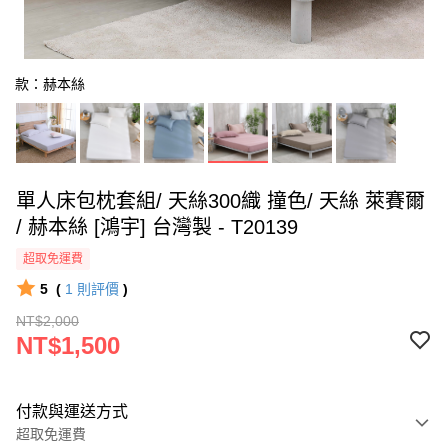
款：赫本絲
單人床包枕套組/ 天絲300織 撞色/ 天絲 萊賽爾
/ 赫本絲 [鴻宇] 台灣製 - T20139
超取免運費
5
(
1
則評價
)
NT$2,000
NT$1,500
付款與運送方式
超取免運費