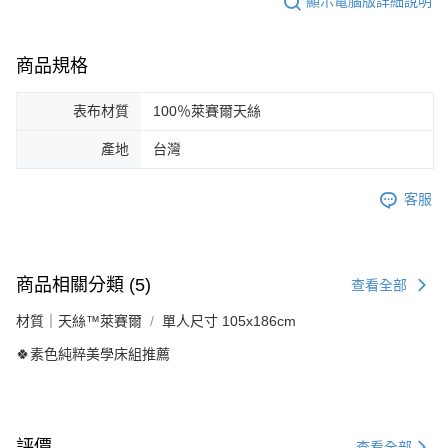
顯示電腦版詳細說明
商品規格
表布材質
100％萊賽爾天絲
產地
台灣
客服
商品相關分類 (5)
查看全部
材質｜天絲™萊賽爾
單人尺寸 105x186cm
🍀素色純粹美學床組推薦
評價
查看全部