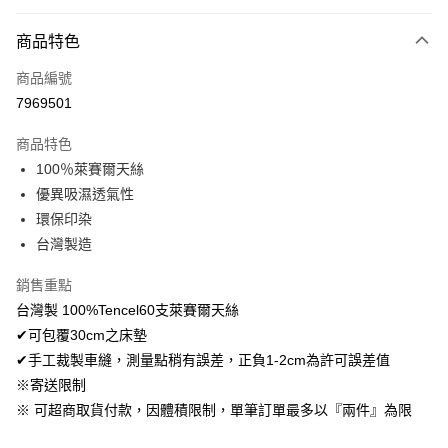
付款方式
商品特色
信用卡一次付款
商品編號
超商取貨付款
7969501
LINE Pay
商品特色
Apple Pay
100％萊賽爾天絲
優異吸濕透氣性
悠遊付
環保印染
Google Pay
台灣製造
AFTEE先享後付
銷售重點
相關說明
台灣製 100%Tencel60支萊賽爾天絲
【關於「AFTEE先享後付」】
✔可包覆30cm之床墊
ATM付款
AFTEE先享後付是「在收到商品之後才付款」的支付方式。 讓您購物簡單
便利好安心！
✔手工裁製車縫，測量點稍有誤差，正負1-2cm為許可誤差值
１．簡單：不需註冊會員、不需綁卡、不需儲值。
※寄送限制
運送方式
２．便利：只要手機號碼，簡訊認證，即可結帳。
※ 可超商取貨付款，因體積限制，單筆訂單最多以『兩件』為限
３．安心：先確認商品／服務後，再付款。
全家取貨付款
免運費