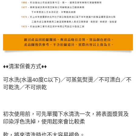
♦♦清潔保養方式♦♦
可水洗(水溫40度C以下)／可蒸氣熨燙／不可漂白／不
可乾洗／不可烘乾
初次使用前，可先單獨下水清洗一次，將表面漿質及
印染浮色洗掉，使用起來會比較柔
軟，將來清洗時也不大容易褪色。