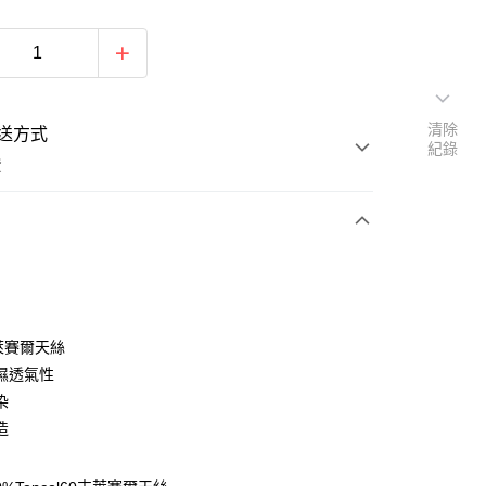
清除
送方式
紀錄
費
次付款
付款
％萊賽爾天絲
濕透氣性
染
造
y