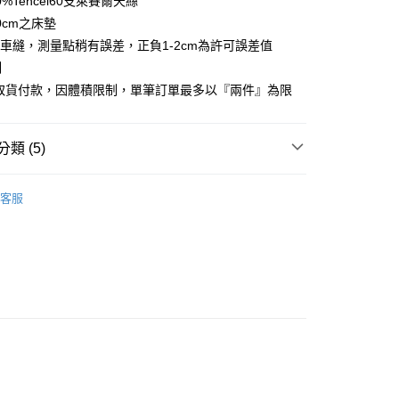
0%Tencel60支萊賽爾天絲
享後付
0cm之床墊
車縫，測量點稍有誤差，正負1-2cm為許可誤差值
FTEE先享後付」】
制
先享後付是「在收到商品之後才付款」的支付方式。 讓您購物簡單
心！
商取貨付款，因體積限制，單筆訂單最多以『兩件』為限
：不需註冊會員、不需綁卡、不需儲值。
：只要手機號碼，簡訊認證，即可結帳。
：先確認商品／服務後，再付款。
類 (5)
付款
EE先享後付」結帳流程】
方式選擇「AFTEE先享後付」後，將跳轉至「AFTEE先享後
絲™萊賽爾
雙人尺寸 150x186cm
頁面，進行簡訊認證並確認金額後，即可完成結帳。
客服
家取貨
粹美學床組推薦
成立數日內，您將收到繳費通知簡訊。
費通知簡訊後14天內，點擊此簡訊中的連結，可透過四大超商
絲™萊賽爾
網路銀行／等多元方式進行付款，方視為交易完成。
：結帳手續完成當下不需立刻繳費，但若您需要取消訂單，請聯
付款
絲™萊賽爾床組【75折】
的店家。未經商家同意取消之訂單仍視為有效，需透過AFTEE
繳納相關費用。
0，滿NT$499(含以上)免運費
150x186cm
床包枕套組
否成功請以「AFTEE先享後付 」之結帳頁面顯示為準，若有關於
功／繳費後需取消欲退款等相關疑問，請聯繫「AFTEE先享後
1取貨
援中心」
https://netprotections.freshdesk.com/support/home
0，滿NT$499(含以上)免運費
項】
恩沛科技股份有限公司提供之「AFTEE先享後付」服務完成之