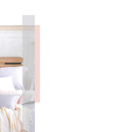
依本服務之必要範圍內提供個人資料，並將交易相關給付款項請
00，滿NT$499(含以上)免運費
讓予恩沛科技股份有限公司。
個人資料處理事宜，請瀏覽以下網址：
ee.tw/terms/#terms3
00，滿NT$499(含以上)免運費
年的使用者請事先徵得法定代理人或監護人之同意方可使用
E先享後付」，若未經同意申辦者引起之損失，本公司不負相關責
AFTEE先享後付」時，將依據個別帳號之用戶狀況，依本公司
核予不同之上限額度；若仍有額度不足之情形，本公司將視審查
用戶進行身份認證。
一人註冊多個帳號或使用他人資訊註冊。若發現惡意使用之情
科技股份有限公司將有權停止該用戶之使用額度並採取法律行