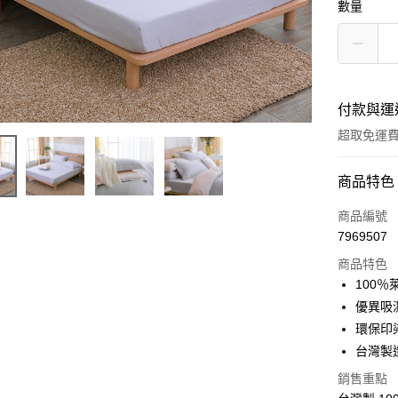
數量
付款與運
超取免運
付款方式
商品特色
信用卡一
商品編號
7969507
超商取貨
商品特色
LINE Pay
100
優異吸
Apple Pay
環保印
悠遊付
台灣製
Google Pa
銷售重點