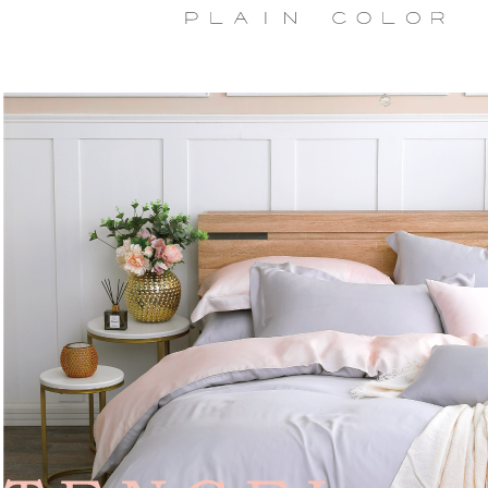
交易，需
每筆NT$1
求債權轉
２．關於
離島宅配
https://aft
每筆NT$1
３．未成
「AFTE
任。
４．使用「
即時審查
結果請求
５．嚴禁
形，恩沛
動。