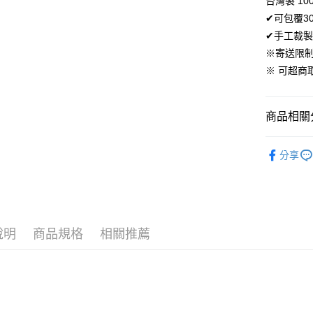
台灣製 10
AFTEE先
✔可包覆3
相關說明
✔手工裁製
【關於「A
ATM付款
※寄送限
AFTEE
便利好安
※ 可超
１．簡單
２．便利
運送方式
３．安心
商品相關分
全家取貨
【「AFT
免運費
１．於結帳
材質｜天
付」結帳
分享
付款後全
🍀素色純
２．訂單
３．收到繳
免運費
材質｜天
／ATM／
※ 請注意
7-11取貨
300織天
絡購買商品
先享後付
每筆NT$6
說明
商品規格
相關推薦
尺寸｜雙人 
※ 交易是
是否繳費成
付款後7-1
付客戶支
每筆NT$6
【注意事
宅配
１．透過由