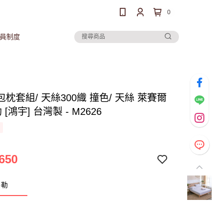
0
員制度
枕套組/ 天絲300織 撞色/ 天絲 萊賽爾
 [鴻宇] 台灣製 - M2626
650
卜勒