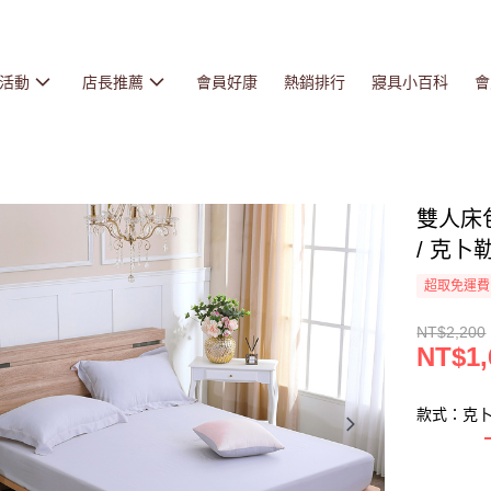
活動
店長推薦
會員好康
熱銷排行
寢具小百科
會
雙人床包
/ 克卜勒
超取免運費
NT$2,200
NT$1,
款式：克