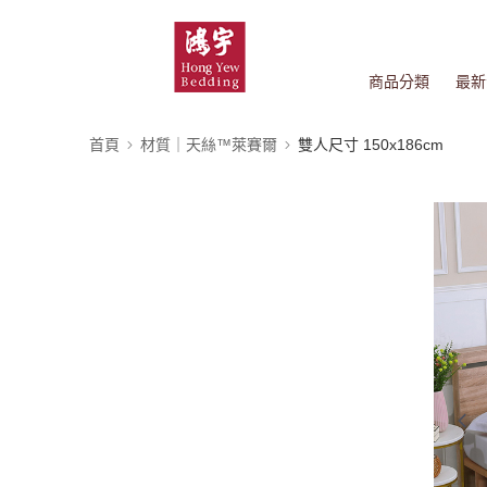
商品分類
最新
首頁
材質｜天絲™萊賽爾
雙人尺寸 150x186cm