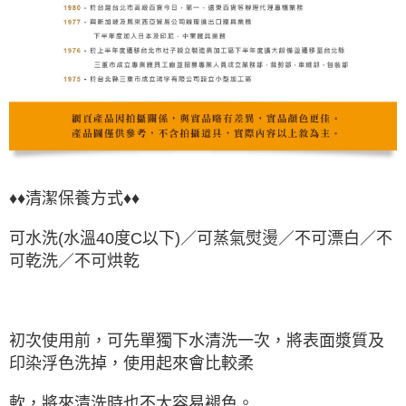
♦♦清潔保養方式♦♦
可水洗(水溫40度C以下)／可蒸氣熨燙／不可漂白／不
可乾洗／不可烘乾
初次使用前，可先單獨下水清洗一次，將表面漿質及
印染浮色洗掉，使用起來會比較柔
軟，將來清洗時也不大容易褪色。