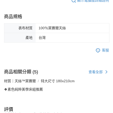
顯示電腦版詳細說明
商品規格
表布材質
100％萊賽爾天絲
產地
台灣
客服
商品相關分類 (5)
查看全部
材質｜天絲™萊賽爾
特大尺寸 180x210cm
🍀素色純粹美學床組推薦
評價