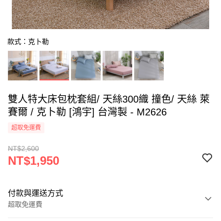
款式：克卜勒
雙人特大床包枕套組/ 天絲300織 撞色/ 天絲 萊
賽爾 / 克卜勒 [鴻宇] 台灣製 - M2626
超取免運費
NT$2,600
NT$1,950
付款與運送方式
超取免運費