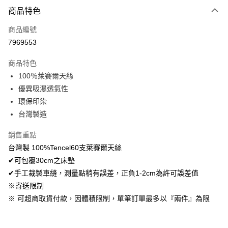
付款方式
商品特色
信用卡一次付款
商品編號
超商取貨付款
7969553
LINE Pay
商品特色
Apple Pay
100％萊賽爾天絲
優異吸濕透氣性
悠遊付
環保印染
Google Pay
台灣製造
AFTEE先享後付
銷售重點
相關說明
台灣製 100%Tencel60支萊賽爾天絲
【關於「AFTEE先享後付」】
✔可包覆30cm之床墊
ATM付款
AFTEE先享後付是「在收到商品之後才付款」的支付方式。 讓您購物簡單
便利好安心！
✔手工裁製車縫，測量點稍有誤差，正負1-2cm為許可誤差值
１．簡單：不需註冊會員、不需綁卡、不需儲值。
※寄送限制
運送方式
２．便利：只要手機號碼，簡訊認證，即可結帳。
※ 可超商取貨付款，因體積限制，單筆訂單最多以『兩件』為限
３．安心：先確認商品／服務後，再付款。
全家取貨付款
免運費
【「AFTEE先享後付」結帳流程】
１．於結帳方式選擇「AFTEE先享後付」後，將跳轉至「AFTEE先享後付」