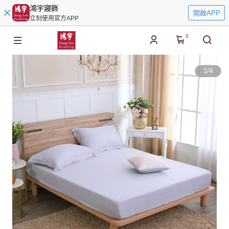
鴻宇寢飾
開啟APP
立刻使用官方APP
0
1
/
4