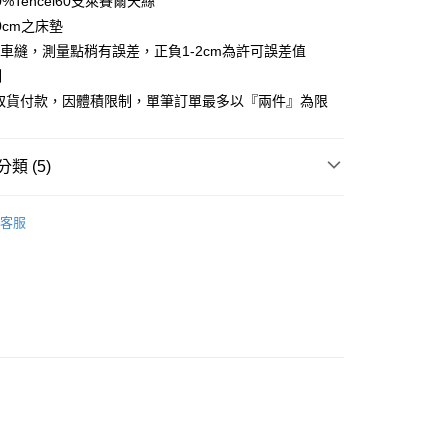
0%Tencel60支萊賽爾天絲
享後付
0cm之床墊
車縫，測量點稍有誤差，正負1-2cm為許可誤差值
FTEE先享後付」】
制
先享後付是「在收到商品之後才付款」的支付方式。 讓您購物簡單
心！
商取貨付款，因體積限制，單筆訂單最多以『兩件』為限
：不需註冊會員、不需綁卡、不需儲值。
：只要手機號碼，簡訊認證，即可結帳。
：先確認商品／服務後，再付款。
類 (5)
付款
EE先享後付」結帳流程】
方式選擇「AFTEE先享後付」後，將跳轉至「AFTEE先享後
絲™萊賽爾
雙人尺寸 150x186cm
頁面，進行簡訊認證並確認金額後，即可完成結帳。
客服
家取貨
粹美學床組推薦
成立數日內，您將收到繳費通知簡訊。
費通知簡訊後14天內，點擊此簡訊中的連結，可透過四大超商
絲™萊賽爾
網路銀行／等多元方式進行付款，方視為交易完成。
：結帳手續完成當下不需立刻繳費，但若您需要取消訂單，請聯
付款
絲™萊賽爾床組【75折】
的店家。未經商家同意取消之訂單仍視為有效，需透過AFTEE
繳納相關費用。
0，滿NT$499(含以上)免運費
150x186cm
床包枕套組
否成功請以「AFTEE先享後付 」之結帳頁面顯示為準，若有關於
功／繳費後需取消欲退款等相關疑問，請聯繫「AFTEE先享後
1取貨
援中心」
https://netprotections.freshdesk.com/support/home
0，滿NT$499(含以上)免運費
項】
恩沛科技股份有限公司提供之「AFTEE先享後付」服務完成之