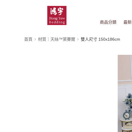
商品分類
最新
首頁
材質｜天絲™萊賽爾
雙人尺寸 150x186cm