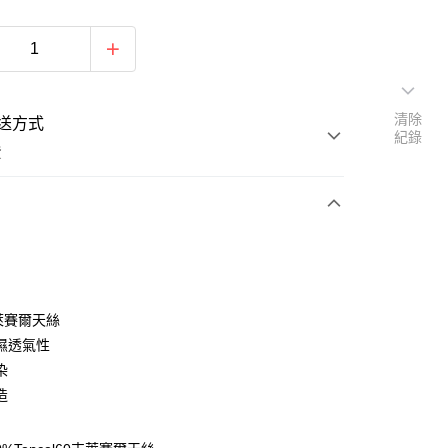
清除
送方式
紀錄
費
次付款
付款
％萊賽爾天絲
濕透氣性
染
造
y