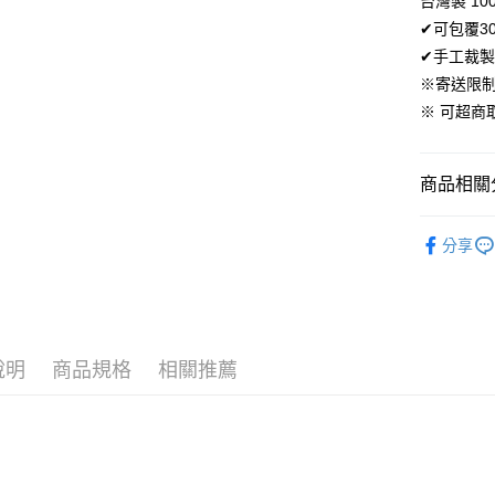
台灣製 10
AFTEE先
✔可包覆3
相關說明
✔手工裁製
【關於「A
ATM付款
※寄送限
AFTEE
便利好安
※ 可超
１．簡單
２．便利
運送方式
３．安心
商品相關分
全家取貨
【「AFT
免運費
１．於結帳
材質｜天
付」結帳
分享
付款後全
🍀素色純
２．訂單
３．收到繳
免運費
材質｜天
／ATM／
※ 請注意
7-11取貨
300織天
絡購買商品
先享後付
每筆NT$6
說明
商品規格
相關推薦
尺寸｜雙人 
※ 交易是
是否繳費成
付款後7-1
付客戶支
每筆NT$6
【注意事
宅配
１．透過由