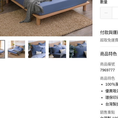
數量
付款與運
超取免運
付款方式
商品特色
信用卡一
商品編號
7969777
超商取貨
商品特色
LINE Pay
100
優異吸
Apple Pay
環保印
悠遊付
台灣製
Google Pa
銷售重點