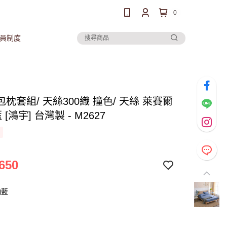
0
員制度
枕套組/ 天絲300織 撞色/ 天絲 萊賽爾
 [鴻宇] 台灣製 - M2627
650
納藍