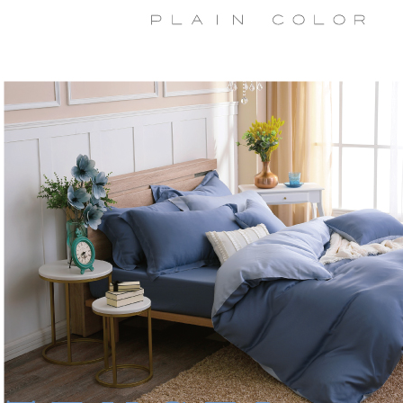
交易，需
每筆NT$1
求債權轉
２．關於
離島宅配
https://aft
每筆NT$1
３．未成
「AFTE
任。
４．使用「
即時審查
結果請求
５．嚴禁
形，恩沛
動。