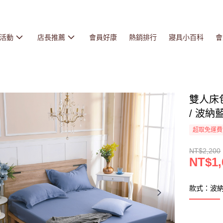
活動
店長推薦
會員好康
熱銷排行
寢具小百科
會
雙人床包
/ 波納藍
超取免運費
NT$2,200
NT$1,
款式：波