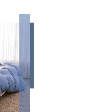
依本服務之必要範圍內提供個人資料，並將交易相關給付款項請
00，滿NT$499(含以上)免運費
讓予恩沛科技股份有限公司。
個人資料處理事宜，請瀏覽以下網址：
ee.tw/terms/#terms3
00，滿NT$499(含以上)免運費
年的使用者請事先徵得法定代理人或監護人之同意方可使用
E先享後付」，若未經同意申辦者引起之損失，本公司不負相關責
AFTEE先享後付」時，將依據個別帳號之用戶狀況，依本公司
核予不同之上限額度；若仍有額度不足之情形，本公司將視審查
用戶進行身份認證。
一人註冊多個帳號或使用他人資訊註冊。若發現惡意使用之情
科技股份有限公司將有權停止該用戶之使用額度並採取法律行