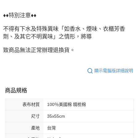
♦♦特別注意♦♦
不得有下水及特殊異味「如香水、煙味、衣櫃芳香
劑、及其它不明異味」之情形，將導
致商品無法正常辦理退換貨。
顯示電腦版詳細說明
商品規格
表布材質
100％美國棉 精梳棉
尺寸
35x55cm
產地
台灣