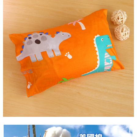
後付繳納相關費用。
付款後7-11取貨
※ 交易是否成功請以「AFTEE先享後付 」之結帳頁面顯示為準，若有關於
是否繳費成功／繳費後需取消欲退款等相關疑問，請聯繫「AFTEE先享後付
每筆NT$60，滿NT$499(含以上)免運費
客戶支援中心」
https://netprotections.freshdesk.com/support/home
宅配
【注意事項】
１．透過由恩沛科技股份有限公司提供之「AFTEE先享後付」服務完成之交
每筆NT$100，滿NT$499(含以上)免運費
易，需依本服務之必要範圍內提供個人資料，並將交易相關給付款項請求債
權轉讓予恩沛科技股份有限公司。
離島宅配
２．關於個人資料處理事宜，請瀏覽以下網址：
每筆NT$100，滿NT$499(含以上)免運費
https://aftee.tw/terms/#terms3
３．未成年的使用者請事先徵得法定代理人或監護人之同意方可使用
「AFTEE先享後付」，若未經同意申辦者引起之損失，本公司不負相關責
任。
４．使用「AFTEE先享後付」時，將依據個別帳號之用戶狀況，依本公司即
時審查核予不同之上限額度；若仍有額度不足之情形，本公司將視審查結果
請求用戶進行身份認證。
５．嚴禁一人註冊多個帳號或使用他人資訊註冊。若發現惡意使用之情形，
恩沛科技股份有限公司將有權停止該用戶之使用額度並採取法律行動。