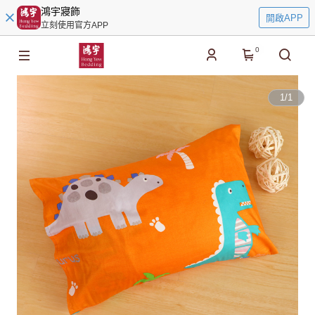
鴻宇寢飾
開啟APP
立刻使用官方APP
0
1
/
1