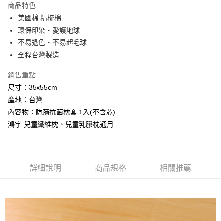
商品特色
Apple Pay
美國棉 精梳棉
環保印染‧愛護地球
悠遊付
不易退色‧不易起毛球
Google Pay
全程台灣製造
AFTEE先享後付
銷售重點
相關說明
尺寸：35x55cm
【關於「AFTEE先享後付」】
產地：台灣
ATM付款
AFTEE先享後付是「在收到商品之後才付款」的支付方式。 讓您購物簡單
便利好安心！
內容物：防蹣抗菌枕套 1入(不含芯)
１．簡單：不需註冊會員、不需綁卡、不需儲值。
鴻宇 兒童纖維枕、兒童乳膠枕通用
運送方式
２．便利：只要手機號碼，簡訊認證，即可結帳。
３．安心：先確認商品／服務後，再付款。
全家取貨付款
免運費
【「AFTEE先享後付」結帳流程】
１．於結帳方式選擇「AFTEE先享後付」後，將跳轉至「AFTEE先享後付」
詳細說明
商品規格
相關推薦
付款後全家取貨
結帳頁面，進行簡訊認證並確認金額後，即可完成結帳。
２．訂單成立數日內，您將收到繳費通知簡訊。
免運費
３．收到繳費通知簡訊後14天內，點擊此簡訊中的連結，可透過四大超商／
ATM／網路銀行／等多元方式進行付款，方視為交易完成。
7-11取貨付款
※ 請注意：結帳手續完成當下不需立刻繳費，但若您需要取消訂單，請聯絡
每筆NT$60，滿NT$499(含以上)免運費
購買商品的店家。未經商家同意取消之訂單仍視為有效，需透過AFTEE先享