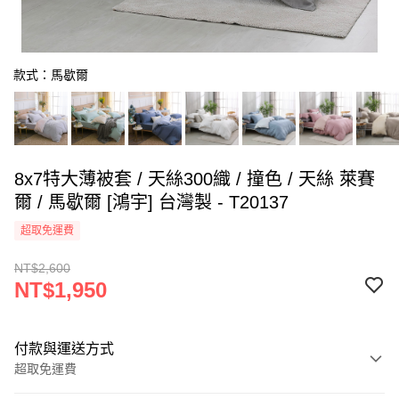
款式：馬歇爾
8x7特大薄被套 / 天絲300織 / 撞色 / 天絲 萊賽
爾 / 馬歇爾 [鴻宇] 台灣製 - T20137
超取免運費
NT$2,600
NT$1,950
付款與運送方式
超取免運費