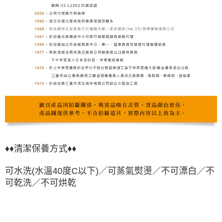
♦♦清潔保養方式♦♦
可水洗(水溫40度C以下)／可蒸氣熨燙／不可漂白／不
可乾洗／不可烘乾