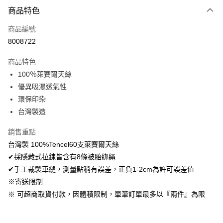
付款方式
商品特色
信用卡一次付款
商品編號
超商取貨付款
8008722
LINE Pay
商品特色
Apple Pay
100％萊賽爾天絲
優異吸濕透氣性
悠遊付
環保印染
Google Pay
台灣製造
AFTEE先享後付
銷售重點
相關說明
台灣製 100%Tencel60支萊賽爾天絲
【關於「AFTEE先享後付」】
✔採隱藏式拉鍊皆含有8條被胎綁繩
ATM付款
AFTEE先享後付是「在收到商品之後才付款」的支付方式。 讓您購物簡單
便利好安心！
✔手工裁製車縫，測量點稍有誤差，正負1-2cm為許可誤差值
１．簡單：不需註冊會員、不需綁卡、不需儲值。
※寄送限制
運送方式
２．便利：只要手機號碼，簡訊認證，即可結帳。
※ 可超商取貨付款，因體積限制，單筆訂單最多以『兩件』為限
３．安心：先確認商品／服務後，再付款。
全家取貨付款
免運費
【「AFTEE先享後付」結帳流程】
１．於結帳方式選擇「AFTEE先享後付」後，將跳轉至「AFTEE先享後付」