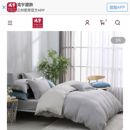
鴻宇寢飾
開啟APP
立刻使用官方APP
0
1
/
6