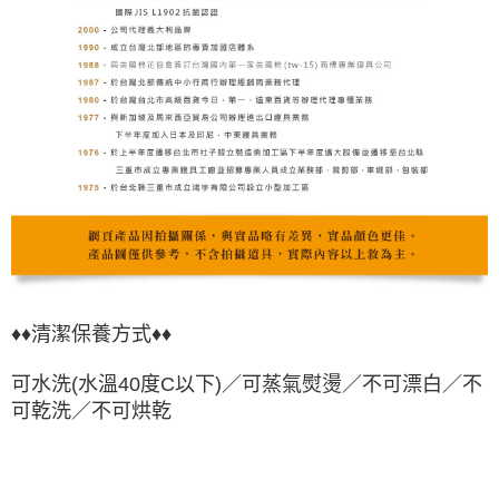
♦♦清潔保養方式♦♦
可水洗(水溫40度C以下)／可蒸氣熨燙／不可漂白／不
可乾洗／不可烘乾