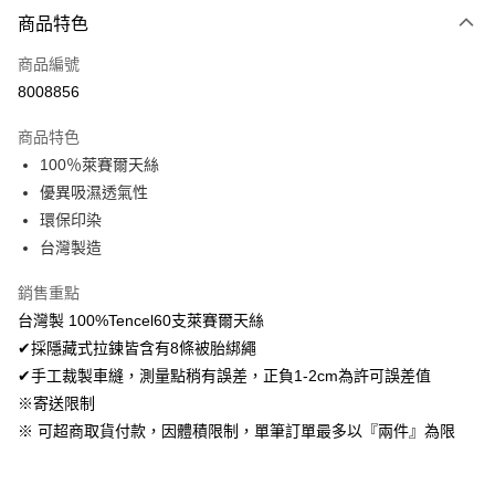
付款方式
商品特色
信用卡一次付款
商品編號
超商取貨付款
8008856
LINE Pay
商品特色
Apple Pay
100％萊賽爾天絲
優異吸濕透氣性
悠遊付
環保印染
Google Pay
台灣製造
AFTEE先享後付
銷售重點
相關說明
台灣製 100%Tencel60支萊賽爾天絲
【關於「AFTEE先享後付」】
✔採隱藏式拉鍊皆含有8條被胎綁繩
ATM付款
AFTEE先享後付是「在收到商品之後才付款」的支付方式。 讓您購物簡單
便利好安心！
✔手工裁製車縫，測量點稍有誤差，正負1-2cm為許可誤差值
１．簡單：不需註冊會員、不需綁卡、不需儲值。
※寄送限制
運送方式
２．便利：只要手機號碼，簡訊認證，即可結帳。
※ 可超商取貨付款，因體積限制，單筆訂單最多以『兩件』為限
３．安心：先確認商品／服務後，再付款。
全家取貨付款
免運費
【「AFTEE先享後付」結帳流程】
１．於結帳方式選擇「AFTEE先享後付」後，將跳轉至「AFTEE先享後付」