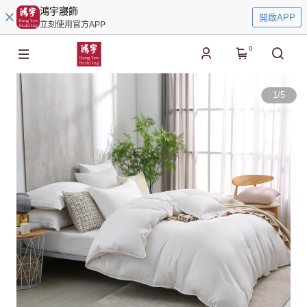
鴻宇寢飾
開啟APP
立刻使用官方APP
0
1
/
5