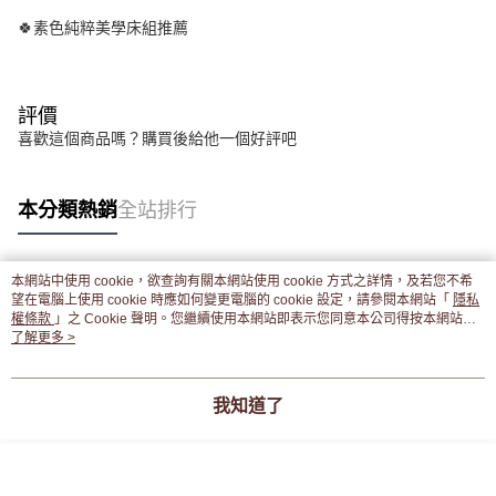
🍀素色純粹美學床組推薦
評價
喜歡這個商品嗎？購買後給他一個好評吧
本分類熱銷
全站排行
本網站中使用 cookie，欲查詢有關本網站使用 cookie 方式之詳情，及若您不希
熱門標籤
望在電腦上使用 cookie 時應如何變更電腦的 cookie 設定，請參閱本網站「
隱私
權條款
」之 Cookie 聲明。您繼續使用本網站即表示您同意本公司得按本網站使
用條款之 Cookie 聲明使用 cookie。
了解更多 >
我知道了