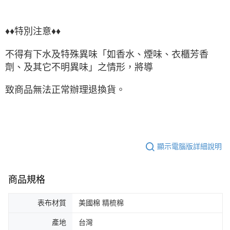
♦♦特別注意♦♦
不得有下水及特殊異味「如香水、煙味、衣櫃芳香
劑、及其它不明異味」之情形，將導
致商品無法正常辦理退換貨。
顯示電腦版詳細說明
商品規格
表布材質
美國棉 精梳棉
產地
台灣