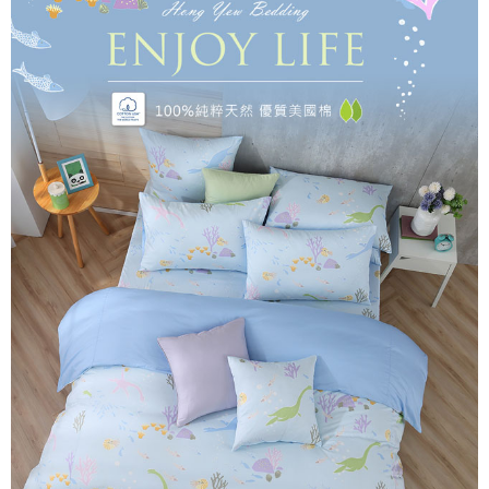
後付繳納相關費用。
付款後7-11取貨
※ 交易是否成功請以「AFTEE先享後付 」之結帳頁面顯示為準，若有關於
是否繳費成功／繳費後需取消欲退款等相關疑問，請聯繫「AFTEE先享後付
每筆NT$60，滿NT$499(含以上)免運費
客戶支援中心」
https://netprotections.freshdesk.com/support/home
宅配
【注意事項】
１．透過由恩沛科技股份有限公司提供之「AFTEE先享後付」服務完成之交
每筆NT$100，滿NT$499(含以上)免運費
易，需依本服務之必要範圍內提供個人資料，並將交易相關給付款項請求債
權轉讓予恩沛科技股份有限公司。
離島宅配
２．關於個人資料處理事宜，請瀏覽以下網址：
每筆NT$100，滿NT$499(含以上)免運費
https://aftee.tw/terms/#terms3
３．未成年的使用者請事先徵得法定代理人或監護人之同意方可使用
「AFTEE先享後付」，若未經同意申辦者引起之損失，本公司不負相關責
任。
４．使用「AFTEE先享後付」時，將依據個別帳號之用戶狀況，依本公司即
時審查核予不同之上限額度；若仍有額度不足之情形，本公司將視審查結果
請求用戶進行身份認證。
５．嚴禁一人註冊多個帳號或使用他人資訊註冊。若發現惡意使用之情形，
恩沛科技股份有限公司將有權停止該用戶之使用額度並採取法律行動。