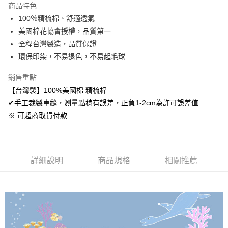
商品特色
Apple Pay
100％精梳棉、舒適透氣
美國棉花協會授權，品質第一
悠遊付
全程台灣製造，品質保證
Google Pay
環保印染，不易退色，不易起毛球
AFTEE先享後付
銷售重點
相關說明
【台灣製】100%美國棉 精梳棉
【關於「AFTEE先享後付」】
✔手工裁製車縫，測量點稍有誤差，正負1-2cm為許可誤差值
ATM付款
AFTEE先享後付是「在收到商品之後才付款」的支付方式。 讓您購物簡單
便利好安心！
※ 可超商取貨付款
１．簡單：不需註冊會員、不需綁卡、不需儲值。
運送方式
２．便利：只要手機號碼，簡訊認證，即可結帳。
３．安心：先確認商品／服務後，再付款。
全家取貨付款
免運費
詳細說明
商品規格
相關推薦
【「AFTEE先享後付」結帳流程】
１．於結帳方式選擇「AFTEE先享後付」後，將跳轉至「AFTEE先享後付」
付款後全家取貨
結帳頁面，進行簡訊認證並確認金額後，即可完成結帳。
２．訂單成立數日內，您將收到繳費通知簡訊。
免運費
３．收到繳費通知簡訊後14天內，點擊此簡訊中的連結，可透過四大超商／
ATM／網路銀行／等多元方式進行付款，方視為交易完成。
7-11取貨付款
※ 請注意：結帳手續完成當下不需立刻繳費，但若您需要取消訂單，請聯絡
每筆NT$60，滿NT$499(含以上)免運費
購買商品的店家。未經商家同意取消之訂單仍視為有效，需透過AFTEE先享