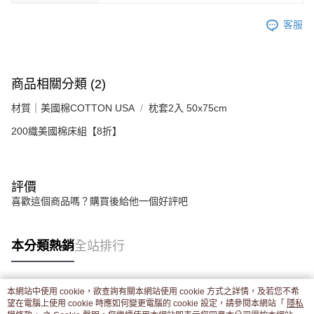
客服
商品相關分類 (2)
材質｜美國棉COTTON USA
枕套2入 50x75cm
200織美國棉床組【8折】
評價
喜歡這個商品嗎？購買後給他一個好評吧
本分類熱銷
全站排行
本網站中使用 cookie，欲查詢有關本網站使用 cookie 方式之詳情，及若您不希
熱門標籤
望在電腦上使用 cookie 時應如何變更電腦的 cookie 設定，請參閱本網站「
隱私