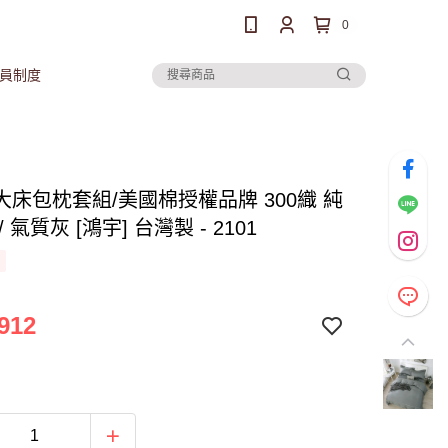
0
員制度
大床包枕套組/美國棉授權品牌 300織 純
 氣質灰 [鴻宇] 台灣製 - 2101
912