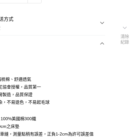
送方式
費
清除
紀錄
次付款
付款
％精梳棉、舒適透氣
花協會授權，品質第一
灣製造，品質保證
染，不易退色，不易起毛球
y
100%美國棉300織
享後付
0cm之床墊
車縫，測量點稍有誤差，正負1-2cm為許可誤差值
FTEE先享後付」】