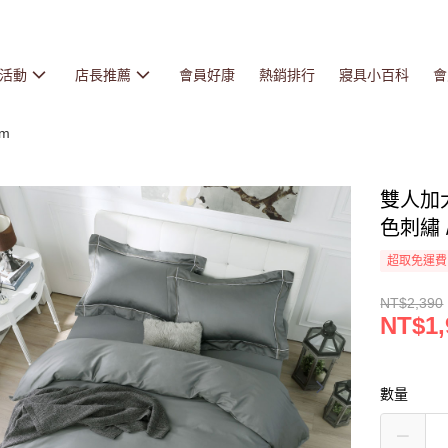
活動
店長推薦
會員好康
熱銷排行
寢具小百科
會
cm
雙人加
色刺繡 /
超取免運費
NT$2,390
NT$1,
數量