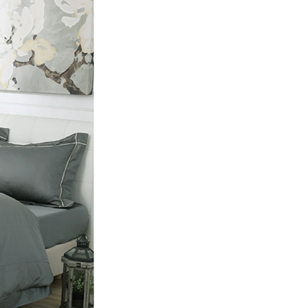
00，滿NT$499(含以上)免運費
年的使用者請事先徵得法定代理人或監護人之同意方可使用
E先享後付」，若未經同意申辦者引起之損失，本公司不負相關責
AFTEE先享後付」時，將依據個別帳號之用戶狀況，依本公司
核予不同之上限額度；若仍有額度不足之情形，本公司將視審查
用戶進行身份認證。
一人註冊多個帳號或使用他人資訊註冊。若發現惡意使用之情
科技股份有限公司將有權停止該用戶之使用額度並採取法律行