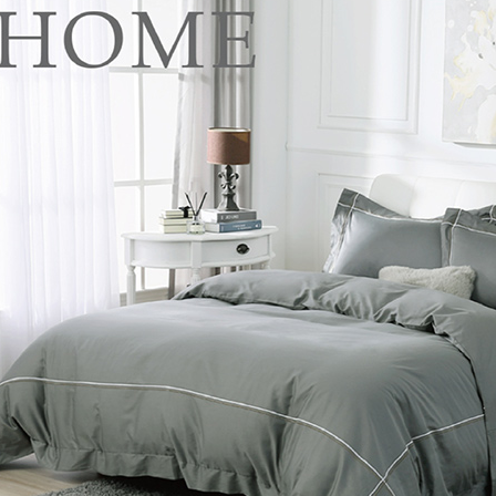
每筆NT$1
３．未成
「AFTE
任。
４．使用「
即時審查
結果請求
５．嚴禁
形，恩沛
動。