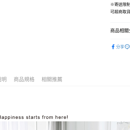
ATM付款
※寄送限
AFTEE
便利好安
可超商取
１．簡單
２．便利
運送方式
３．安心
商品相關分
全家取貨
【「AFT
免運費
１．於結帳
材質｜美國棉
付」結帳
分享
付款後全
🍀素色純
２．訂單
３．收到繳
免運費
300織美
／ATM／
※ 請注意
7-11取貨
尺寸｜加大 
絡購買商品
先享後付
每筆NT$6
說明
商品規格
相關推薦
※ 交易是
是否繳費成
付款後7-1
付客戶支
每筆NT$6
【注意事
宅配
１．透過由
交易，需
每筆NT$1
求債權轉
２．關於
離島宅配
https://aft