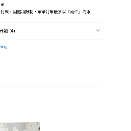
制※
先享後付是「在收到商品之後才付款」的支付方式。 讓您購物簡單
心！
貨付款，因體積限制，單筆訂單最多以『兩件』為限
：不需註冊會員、不需綁卡、不需儲值。
：只要手機號碼，簡訊認證，即可結帳。
：先確認商品／服務後，再付款。
類 (4)
付款
EE先享後付」結帳流程】
方式選擇「AFTEE先享後付」後，將跳轉至「AFTEE先享後
COTTON USA
加大尺寸 180x186cm
頁面，進行簡訊認證並確認金額後，即可完成結帳。
客服
家取貨
粹美學床組推薦
成立數日內，您將收到繳費通知簡訊。
費通知簡訊後14天內，點擊此簡訊中的連結，可透過四大超商
國棉刺繡款【8折】
網路銀行／等多元方式進行付款，方視為交易完成。
：結帳手續完成當下不需立刻繳費，但若您需要取消訂單，請聯
付款
180x186cm
床包枕套組
的店家。未經商家同意取消之訂單仍視為有效，需透過AFTEE
繳納相關費用。
0，滿NT$499(含以上)免運費
否成功請以「AFTEE先享後付 」之結帳頁面顯示為準，若有關於
功／繳費後需取消欲退款等相關疑問，請聯繫「AFTEE先享後
1取貨
援中心」
https://netprotections.freshdesk.com/support/home
0，滿NT$499(含以上)免運費
項】
恩沛科技股份有限公司提供之「AFTEE先享後付」服務完成之
依本服務之必要範圍內提供個人資料，並將交易相關給付款項請
00，滿NT$499(含以上)免運費
讓予恩沛科技股份有限公司。
個人資料處理事宜，請瀏覽以下網址：
ee.tw/terms/#terms3