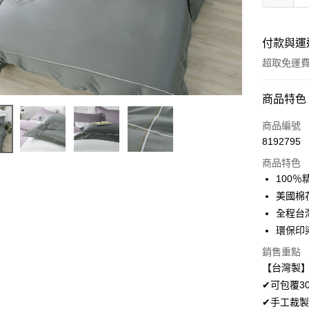
付款與運
超取免運
付款方式
商品特色
信用卡一
商品編號
8192795
超商取貨
商品特色
LINE Pay
100
美國棉
Apple Pay
全程台
悠遊付
環保印
Google Pa
銷售重點
【台灣製】
AFTEE先
✔可包覆3
相關說明
✔手工裁製
【關於「A