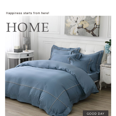
每筆NT$60，滿NT$499(含以上)免運費
購買商品的店家。未經商家同意取消之訂單仍視為有效，需透過AFTEE先享
後付繳納相關費用。
付款後7-11取貨
※ 交易是否成功請以「AFTEE先享後付 」之結帳頁面顯示為準，若有關於
是否繳費成功／繳費後需取消欲退款等相關疑問，請聯繫「AFTEE先享後付
每筆NT$60，滿NT$499(含以上)免運費
客戶支援中心」
https://netprotections.freshdesk.com/support/home
宅配
【注意事項】
１．透過由恩沛科技股份有限公司提供之「AFTEE先享後付」服務完成之交
每筆NT$100，滿NT$499(含以上)免運費
易，需依本服務之必要範圍內提供個人資料，並將交易相關給付款項請求債
權轉讓予恩沛科技股份有限公司。
離島宅配
２．關於個人資料處理事宜，請瀏覽以下網址：
每筆NT$100，滿NT$499(含以上)免運費
https://aftee.tw/terms/#terms3
３．未成年的使用者請事先徵得法定代理人或監護人之同意方可使用
「AFTEE先享後付」，若未經同意申辦者引起之損失，本公司不負相關責
任。
４．使用「AFTEE先享後付」時，將依據個別帳號之用戶狀況，依本公司即
時審查核予不同之上限額度；若仍有額度不足之情形，本公司將視審查結果
請求用戶進行身份認證。
５．嚴禁一人註冊多個帳號或使用他人資訊註冊。若發現惡意使用之情形，
恩沛科技股份有限公司將有權停止該用戶之使用額度並採取法律行動。