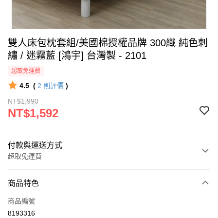
雙人床包枕套組/美國棉授權品牌 300織 純色刺
繡 / 迷霧藍 [鴻宇] 台灣製 - 2101
超取免運費
4.5
(
2
則評價
)
NT$1,990
NT$1,592
付款與運送方式
超取免運費
付款方式
商品特色
信用卡一次付款
商品編號
超商取貨付款
8193316