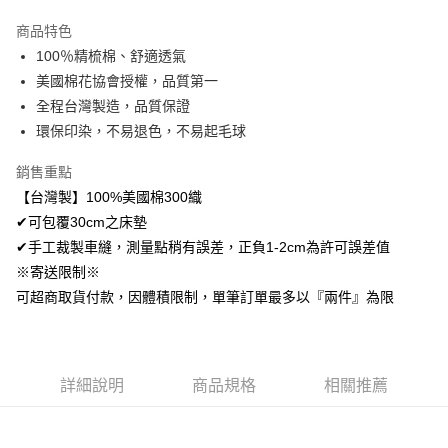
LINE Pay
商品特色
Apple Pay
100％精梳棉、舒適透氣
美國棉花協會授權，品質第一
悠遊付
全程台灣製造，品質保證
Google Pay
環保印染，不易退色，不易起毛球
AFTEE先享後付
銷售重點
相關說明
【台灣製】100%美國棉300織
【關於「AFTEE先享後付」】
✔可包覆30cm之床墊
ATM付款
AFTEE先享後付是「在收到商品之後才付款」的支付方式。 讓您購物簡單
便利好安心！
✔手工裁製車縫，測量點稍有誤差，正負1-2cm為許可誤差值
１．簡單：不需註冊會員、不需綁卡、不需儲值。
※寄送限制※
運送方式
２．便利：只要手機號碼，簡訊認證，即可結帳。
可超商取貨付款，因體積限制，單筆訂單最多以『兩件』為限
３．安心：先確認商品／服務後，再付款。
全家取貨付款
免運費
【「AFTEE先享後付」結帳流程】
１．於結帳方式選擇「AFTEE先享後付」後，將跳轉至「AFTEE先享後付」
付款後全家取貨
結帳頁面，進行簡訊認證並確認金額後，即可完成結帳。
詳細說明
商品規格
相關推薦
２．訂單成立數日內，您將收到繳費通知簡訊。
免運費
３．收到繳費通知簡訊後14天內，點擊此簡訊中的連結，可透過四大超商／
ATM／網路銀行／等多元方式進行付款，方視為交易完成。
7-11取貨付款
※ 請注意：結帳手續完成當下不需立刻繳費，但若您需要取消訂單，請聯絡