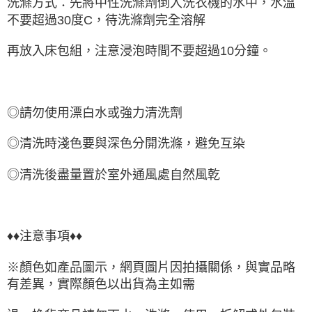
洗滌方式：先將中性洗滌劑倒入洗衣機的水中，水溫
不要超過30度C，待洗滌劑完全溶解
再放入床包組，注意浸泡時間不要超過10分鐘。
◎請勿使用漂白水或強力清洗劑
◎清洗時淺色要與深色分開洗滌，避免互染
◎清洗後盡量置於室外通風處自然風乾
♦♦注意事項♦♦
※顏色如產品圖示，網頁圖片因拍攝關係，與實品略
有差異，實際顏色以出貨為主如需