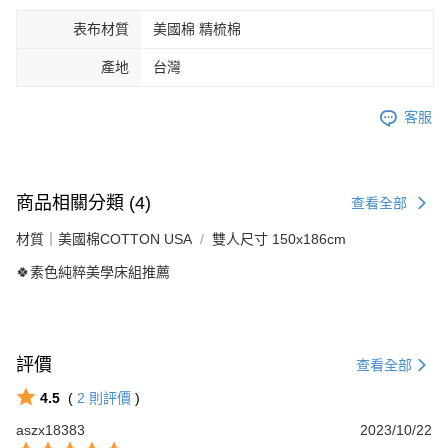
表布材質
美國棉 精梳棉
產地
台灣
客服
商品相關分類 (4)
查看全部
材質｜美國棉COTTON USA
雙人尺寸 150x186cm
🍀素色純粹美學床組推薦
評價
查看全部
4.5
(
2
則評價
)
aszx18383
2023/10/22