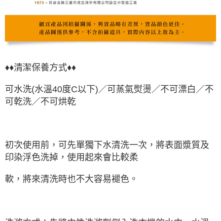
♦♦清潔保養方式♦♦
可水洗(水溫40度C以下)／可蒸氣熨燙／不可漂白／不
可乾洗／不可烘乾
初次使用前，可先單獨下水清洗一次，將表面漿質及
印染浮色洗掉，使用起來會比較柔
軟，將來清洗時也不大容易褪色。