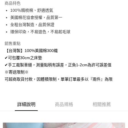
商品特色
Apple Pay
100％精梳棉、舒適透氣
美國棉花協會授權，品質第一
悠遊付
全程台灣製造，品質保證
Google Pay
環保印染，不易退色，不易起毛球
AFTEE先享後付
銷售重點
相關說明
【台灣製】100%美國棉300織
【關於「AFTEE先享後付」】
✔可包覆30cm之床墊
ATM付款
AFTEE先享後付是「在收到商品之後才付款」的支付方式。 讓您購物簡單
便利好安心！
✔手工裁製車縫，測量點稍有誤差，正負1-2cm為許可誤差值
１．簡單：不需註冊會員、不需綁卡、不需儲值。
※寄送限制※
運送方式
２．便利：只要手機號碼，簡訊認證，即可結帳。
可超商取貨付款，因體積限制，單筆訂單最多以『兩件』為限
３．安心：先確認商品／服務後，再付款。
全家取貨付款
免運費
【「AFTEE先享後付」結帳流程】
１．於結帳方式選擇「AFTEE先享後付」後，將跳轉至「AFTEE先享後付」
付款後全家取貨
結帳頁面，進行簡訊認證並確認金額後，即可完成結帳。
詳細說明
商品規格
相關推薦
２．訂單成立數日內，您將收到繳費通知簡訊。
免運費
３．收到繳費通知簡訊後14天內，點擊此簡訊中的連結，可透過四大超商／
ATM／網路銀行／等多元方式進行付款，方視為交易完成。
7-11取貨付款
※ 請注意：結帳手續完成當下不需立刻繳費，但若您需要取消訂單，請聯絡
每筆NT$60，滿NT$499(含以上)免運費
購買商品的店家。未經商家同意取消之訂單仍視為有效，需透過AFTEE先享