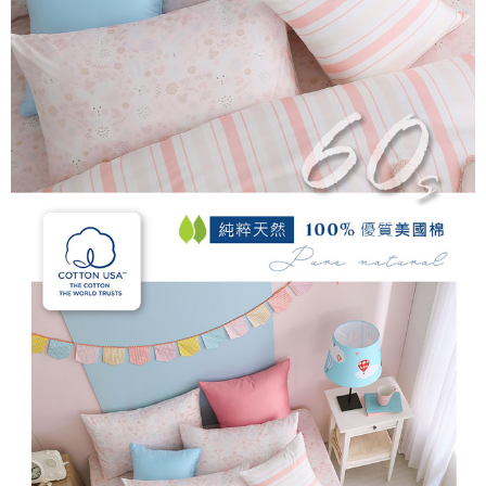
後付繳納相關費用。
付款後7-11取貨
※ 交易是否成功請以「AFTEE先享後付 」之結帳頁面顯示為準，若有關於
是否繳費成功／繳費後需取消欲退款等相關疑問，請聯繫「AFTEE先享後付
每筆NT$60，滿NT$499(含以上)免運費
客戶支援中心」
https://netprotections.freshdesk.com/support/home
宅配
【注意事項】
１．透過由恩沛科技股份有限公司提供之「AFTEE先享後付」服務完成之交
每筆NT$100，滿NT$499(含以上)免運費
易，需依本服務之必要範圍內提供個人資料，並將交易相關給付款項請求債
權轉讓予恩沛科技股份有限公司。
離島宅配
２．關於個人資料處理事宜，請瀏覽以下網址：
每筆NT$100，滿NT$499(含以上)免運費
https://aftee.tw/terms/#terms3
３．未成年的使用者請事先徵得法定代理人或監護人之同意方可使用
「AFTEE先享後付」，若未經同意申辦者引起之損失，本公司不負相關責
任。
４．使用「AFTEE先享後付」時，將依據個別帳號之用戶狀況，依本公司即
時審查核予不同之上限額度；若仍有額度不足之情形，本公司將視審查結果
請求用戶進行身份認證。
５．嚴禁一人註冊多個帳號或使用他人資訊註冊。若發現惡意使用之情形，
恩沛科技股份有限公司將有權停止該用戶之使用額度並採取法律行動。