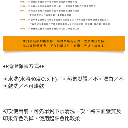
♦♦清潔保養方式♦♦
可水洗(水溫40度C以下)／可蒸氣熨燙／不可漂白／不
可乾洗／不可烘乾
初次使用前，可先單獨下水清洗一次，將表面漿質及
印染浮色洗掉，使用起來會比較柔