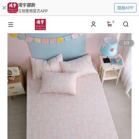
鴻宇寢飾
開啟APP
立刻使用官方APP
0
1
/
3