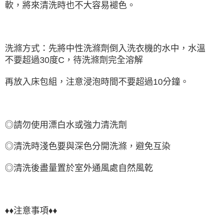
軟，將來清洗時也不大容易褪色。
洗滌方式：先將中性洗滌劑倒入洗衣機的水中，水溫
不要超過30度C，待洗滌劑完全溶解
再放入床包組，注意浸泡時間不要超過10分鐘。
◎請勿使用漂白水或強力清洗劑
◎清洗時淺色要與深色分開洗滌，避免互染
◎清洗後盡量置於室外通風處自然風乾
♦♦注意事項♦♦