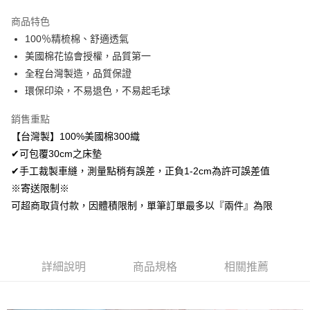
LINE Pay
商品特色
Apple Pay
100％精梳棉、舒適透氣
美國棉花協會授權，品質第一
悠遊付
全程台灣製造，品質保證
Google Pay
環保印染，不易退色，不易起毛球
AFTEE先享後付
銷售重點
相關說明
【台灣製】100%美國棉300織
【關於「AFTEE先享後付」】
✔可包覆30cm之床墊
ATM付款
AFTEE先享後付是「在收到商品之後才付款」的支付方式。 讓您購物簡單
便利好安心！
✔手工裁製車縫，測量點稍有誤差，正負1-2cm為許可誤差值
１．簡單：不需註冊會員、不需綁卡、不需儲值。
※寄送限制※
運送方式
２．便利：只要手機號碼，簡訊認證，即可結帳。
可超商取貨付款，因體積限制，單筆訂單最多以『兩件』為限
３．安心：先確認商品／服務後，再付款。
全家取貨付款
免運費
【「AFTEE先享後付」結帳流程】
１．於結帳方式選擇「AFTEE先享後付」後，將跳轉至「AFTEE先享後付」
付款後全家取貨
結帳頁面，進行簡訊認證並確認金額後，即可完成結帳。
詳細說明
商品規格
相關推薦
２．訂單成立數日內，您將收到繳費通知簡訊。
免運費
３．收到繳費通知簡訊後14天內，點擊此簡訊中的連結，可透過四大超商／
ATM／網路銀行／等多元方式進行付款，方視為交易完成。
7-11取貨付款
※ 請注意：結帳手續完成當下不需立刻繳費，但若您需要取消訂單，請聯絡