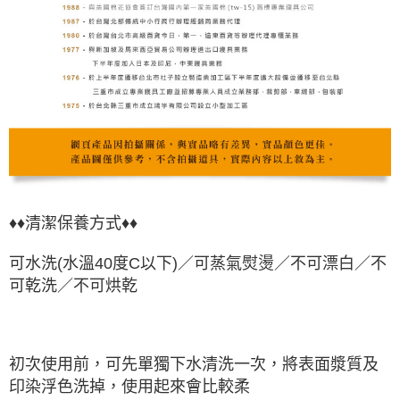
♦♦清潔保養方式♦♦
可水洗(水溫40度C以下)／可蒸氣熨燙／不可漂白／不
可乾洗／不可烘乾
初次使用前，可先單獨下水清洗一次，將表面漿質及
印染浮色洗掉，使用起來會比較柔