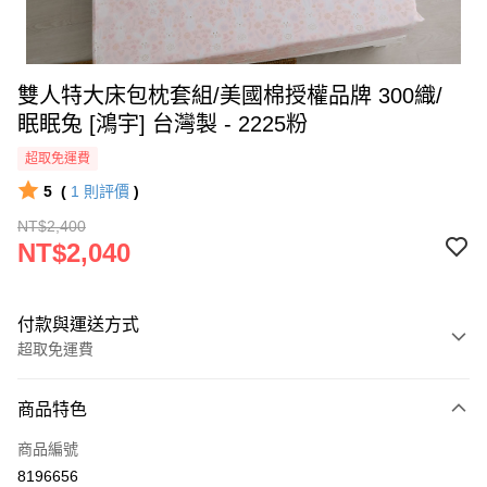
雙人特大床包枕套組/美國棉授權品牌 300織/
眠眠兔 [鴻宇] 台灣製 - 2225粉
超取免運費
5
(
1
則評價
)
NT$2,400
NT$2,040
付款與運送方式
超取免運費
付款方式
商品特色
信用卡一次付款
商品編號
超商取貨付款
8196656