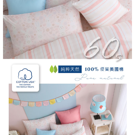
每筆NT$60，滿NT$499(含以上)免運費
購買商品的店家。未經商家同意取消之訂單仍視為有效，需透過AFTEE先享
後付繳納相關費用。
付款後7-11取貨
※ 交易是否成功請以「AFTEE先享後付 」之結帳頁面顯示為準，若有關於
是否繳費成功／繳費後需取消欲退款等相關疑問，請聯繫「AFTEE先享後付
每筆NT$60，滿NT$499(含以上)免運費
客戶支援中心」
https://netprotections.freshdesk.com/support/home
宅配
【注意事項】
１．透過由恩沛科技股份有限公司提供之「AFTEE先享後付」服務完成之交
每筆NT$100，滿NT$499(含以上)免運費
易，需依本服務之必要範圍內提供個人資料，並將交易相關給付款項請求債
權轉讓予恩沛科技股份有限公司。
離島宅配
２．關於個人資料處理事宜，請瀏覽以下網址：
每筆NT$100，滿NT$499(含以上)免運費
https://aftee.tw/terms/#terms3
３．未成年的使用者請事先徵得法定代理人或監護人之同意方可使用
「AFTEE先享後付」，若未經同意申辦者引起之損失，本公司不負相關責
任。
４．使用「AFTEE先享後付」時，將依據個別帳號之用戶狀況，依本公司即
時審查核予不同之上限額度；若仍有額度不足之情形，本公司將視審查結果
請求用戶進行身份認證。
５．嚴禁一人註冊多個帳號或使用他人資訊註冊。若發現惡意使用之情形，
恩沛科技股份有限公司將有權停止該用戶之使用額度並採取法律行動。