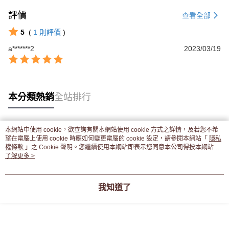
評價
查看全部
5
(
1
則評價
)
a*******2
2023/03/19
本分類熱銷
全站排行
本網站中使用 cookie，欲查詢有關本網站使用 cookie 方式之詳情，及若您不希
熱門標籤
望在電腦上使用 cookie 時應如何變更電腦的 cookie 設定，請參閱本網站「
隱私
權條款
」之 Cookie 聲明。您繼續使用本網站即表示您同意本公司得按本網站使
用條款之 Cookie 聲明使用 cookie。
了解更多 >
我知道了