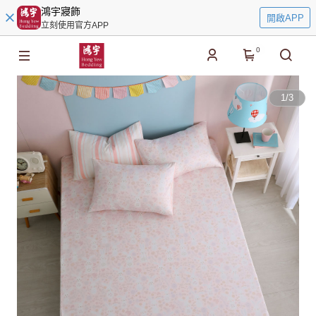
鴻宇寢飾
開啟APP
立刻使用官方APP
0
1
/
3