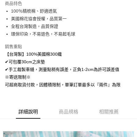
商品特色
Apple Pay
100％精梳棉、舒適透氣
美國棉花協會授權，品質第一
悠遊付
全程台灣製造，品質保證
Google Pay
環保印染，不易退色，不易起毛球
AFTEE先享後付
銷售重點
相關說明
【台灣製】100%美國棉300織
【關於「AFTEE先享後付」】
✔可包覆30cm之床墊
ATM付款
AFTEE先享後付是「在收到商品之後才付款」的支付方式。 讓您購物簡單
便利好安心！
✔手工裁製車縫，測量點稍有誤差，正負1-2cm為許可誤差值
１．簡單：不需註冊會員、不需綁卡、不需儲值。
※寄送限制※
運送方式
２．便利：只要手機號碼，簡訊認證，即可結帳。
可超商取貨付款，因體積限制，單筆訂單最多以『兩件』為限
３．安心：先確認商品／服務後，再付款。
全家取貨付款
免運費
【「AFTEE先享後付」結帳流程】
１．於結帳方式選擇「AFTEE先享後付」後，將跳轉至「AFTEE先享後付」
付款後全家取貨
結帳頁面，進行簡訊認證並確認金額後，即可完成結帳。
詳細說明
商品規格
相關推薦
２．訂單成立數日內，您將收到繳費通知簡訊。
免運費
３．收到繳費通知簡訊後14天內，點擊此簡訊中的連結，可透過四大超商／
ATM／網路銀行／等多元方式進行付款，方視為交易完成。
7-11取貨付款
※ 請注意：結帳手續完成當下不需立刻繳費，但若您需要取消訂單，請聯絡
每筆NT$60，滿NT$499(含以上)免運費
購買商品的店家。未經商家同意取消之訂單仍視為有效，需透過AFTEE先享