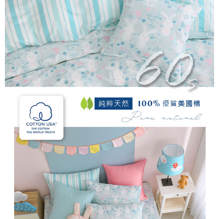
後付繳納相關費用。
付款後7-11取貨
※ 交易是否成功請以「AFTEE先享後付 」之結帳頁面顯示為準，若有關於
是否繳費成功／繳費後需取消欲退款等相關疑問，請聯繫「AFTEE先享後付
每筆NT$60，滿NT$499(含以上)免運費
客戶支援中心」
https://netprotections.freshdesk.com/support/home
宅配
【注意事項】
１．透過由恩沛科技股份有限公司提供之「AFTEE先享後付」服務完成之交
每筆NT$100，滿NT$499(含以上)免運費
易，需依本服務之必要範圍內提供個人資料，並將交易相關給付款項請求債
權轉讓予恩沛科技股份有限公司。
離島宅配
２．關於個人資料處理事宜，請瀏覽以下網址：
每筆NT$100，滿NT$499(含以上)免運費
https://aftee.tw/terms/#terms3
３．未成年的使用者請事先徵得法定代理人或監護人之同意方可使用
「AFTEE先享後付」，若未經同意申辦者引起之損失，本公司不負相關責
任。
４．使用「AFTEE先享後付」時，將依據個別帳號之用戶狀況，依本公司即
時審查核予不同之上限額度；若仍有額度不足之情形，本公司將視審查結果
請求用戶進行身份認證。
５．嚴禁一人註冊多個帳號或使用他人資訊註冊。若發現惡意使用之情形，
恩沛科技股份有限公司將有權停止該用戶之使用額度並採取法律行動。