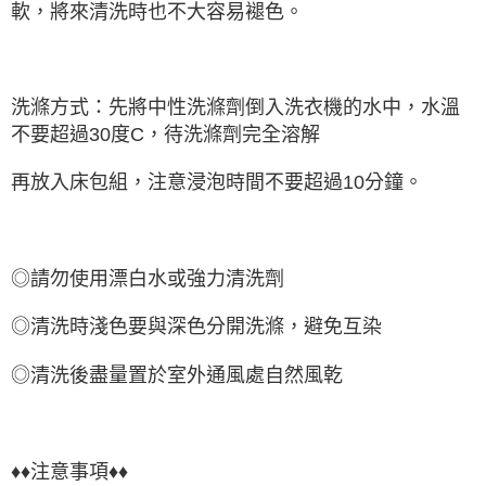
軟，將來清洗時也不大容易褪色。
洗滌方式：先將中性洗滌劑倒入洗衣機的水中，水溫
不要超過30度C，待洗滌劑完全溶解
再放入床包組，注意浸泡時間不要超過10分鐘。
◎請勿使用漂白水或強力清洗劑
◎清洗時淺色要與深色分開洗滌，避免互染
◎清洗後盡量置於室外通風處自然風乾
♦♦注意事項♦♦