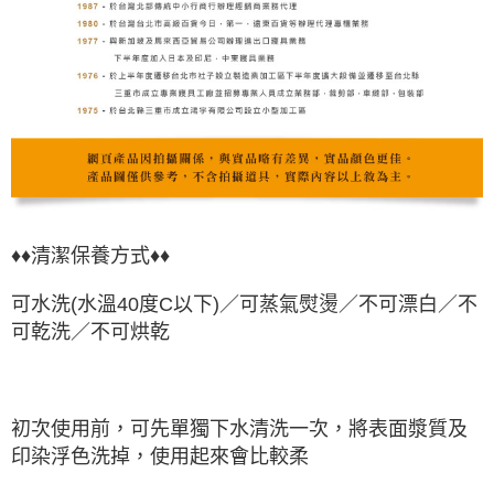
♦♦清潔保養方式♦♦
可水洗(水溫40度C以下)／可蒸氣熨燙／不可漂白／不
可乾洗／不可烘乾
初次使用前，可先單獨下水清洗一次，將表面漿質及
印染浮色洗掉，使用起來會比較柔