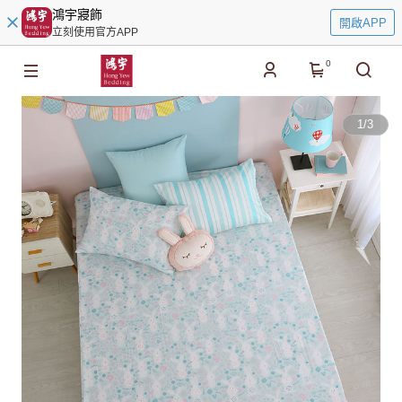
鴻宇寢飾
開啟APP
立刻使用官方APP
0
1
/
3