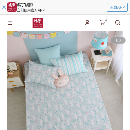
鴻宇寢飾
開啟APP
立刻使用官方APP
0
1
/
3