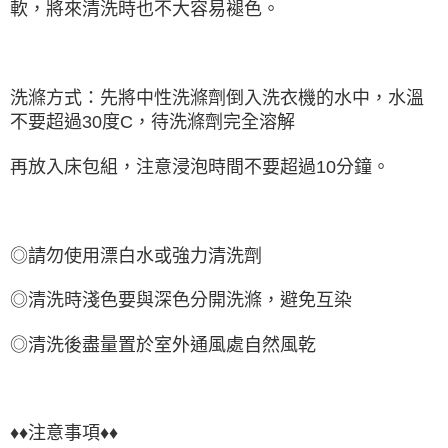
軟，將來清洗時也不大容易褪色。
洗滌方式：先將中性洗滌劑倒入洗衣機的水中，水溫
不要超過30度C，待洗滌劑完全溶解
再放入床包組，注意浸泡時間不要超過10分鐘。
◎請勿使用漂白水或強力清洗劑
◎清洗時淺色要與深色分開洗滌，避免互染
◎清洗後盡量置於室外通風處自然風乾
♦♦注意事項♦♦