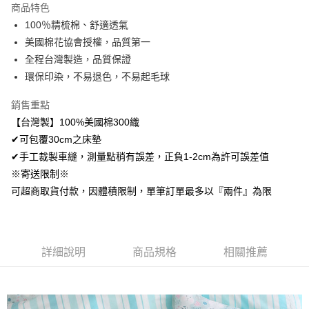
商品特色
Apple Pay
100％精梳棉、舒適透氣
美國棉花協會授權，品質第一
悠遊付
全程台灣製造，品質保證
Google Pay
環保印染，不易退色，不易起毛球
AFTEE先享後付
銷售重點
相關說明
【台灣製】100%美國棉300織
【關於「AFTEE先享後付」】
✔可包覆30cm之床墊
ATM付款
AFTEE先享後付是「在收到商品之後才付款」的支付方式。 讓您購物簡單
便利好安心！
✔手工裁製車縫，測量點稍有誤差，正負1-2cm為許可誤差值
１．簡單：不需註冊會員、不需綁卡、不需儲值。
※寄送限制※
運送方式
２．便利：只要手機號碼，簡訊認證，即可結帳。
可超商取貨付款，因體積限制，單筆訂單最多以『兩件』為限
３．安心：先確認商品／服務後，再付款。
全家取貨付款
免運費
【「AFTEE先享後付」結帳流程】
１．於結帳方式選擇「AFTEE先享後付」後，將跳轉至「AFTEE先享後付」
付款後全家取貨
結帳頁面，進行簡訊認證並確認金額後，即可完成結帳。
詳細說明
商品規格
相關推薦
２．訂單成立數日內，您將收到繳費通知簡訊。
免運費
３．收到繳費通知簡訊後14天內，點擊此簡訊中的連結，可透過四大超商／
ATM／網路銀行／等多元方式進行付款，方視為交易完成。
7-11取貨付款
※ 請注意：結帳手續完成當下不需立刻繳費，但若您需要取消訂單，請聯絡
每筆NT$60，滿NT$499(含以上)免運費
購買商品的店家。未經商家同意取消之訂單仍視為有效，需透過AFTEE先享