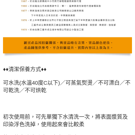
♦♦清潔保養方式♦♦
可水洗(水溫40度C以下)／可蒸氣熨燙／不可漂白／不
可乾洗／不可烘乾
初次使用前，可先單獨下水清洗一次，將表面漿質及
印染浮色洗掉，使用起來會比較柔