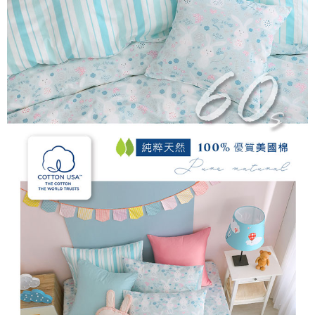
後付繳納相關費用。
付款後7-11取貨
※ 交易是否成功請以「AFTEE先享後付 」之結帳頁面顯示為準，若有關於
是否繳費成功／繳費後需取消欲退款等相關疑問，請聯繫「AFTEE先享後付
每筆NT$60，滿NT$499(含以上)免運費
客戶支援中心」
https://netprotections.freshdesk.com/support/home
宅配
【注意事項】
１．透過由恩沛科技股份有限公司提供之「AFTEE先享後付」服務完成之交
每筆NT$100，滿NT$499(含以上)免運費
易，需依本服務之必要範圍內提供個人資料，並將交易相關給付款項請求債
權轉讓予恩沛科技股份有限公司。
離島宅配
２．關於個人資料處理事宜，請瀏覽以下網址：
每筆NT$100，滿NT$499(含以上)免運費
https://aftee.tw/terms/#terms3
３．未成年的使用者請事先徵得法定代理人或監護人之同意方可使用
「AFTEE先享後付」，若未經同意申辦者引起之損失，本公司不負相關責
任。
４．使用「AFTEE先享後付」時，將依據個別帳號之用戶狀況，依本公司即
時審查核予不同之上限額度；若仍有額度不足之情形，本公司將視審查結果
請求用戶進行身份認證。
５．嚴禁一人註冊多個帳號或使用他人資訊註冊。若發現惡意使用之情形，
恩沛科技股份有限公司將有權停止該用戶之使用額度並採取法律行動。