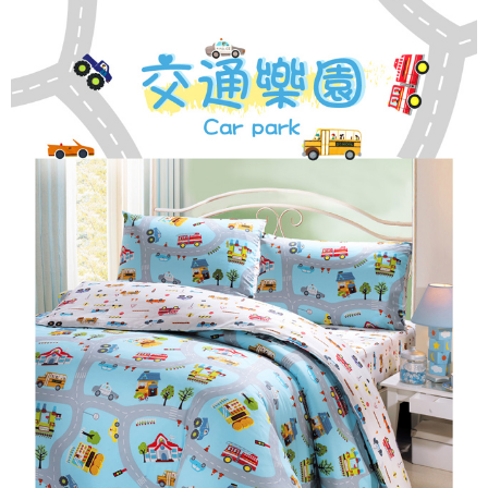
ATM／網路銀行／等多元方式進行付款，方視為交易完成。
7-11取貨付款
※ 請注意：結帳手續完成當下不需立刻繳費，但若您需要取消訂單，請聯絡
每筆NT$60，滿NT$499(含以上)免運費
購買商品的店家。未經商家同意取消之訂單仍視為有效，需透過AFTEE先享
後付繳納相關費用。
付款後7-11取貨
※ 交易是否成功請以「AFTEE先享後付 」之結帳頁面顯示為準，若有關於
是否繳費成功／繳費後需取消欲退款等相關疑問，請聯繫「AFTEE先享後付
每筆NT$60，滿NT$499(含以上)免運費
客戶支援中心」
https://netprotections.freshdesk.com/support/home
宅配
【注意事項】
１．透過由恩沛科技股份有限公司提供之「AFTEE先享後付」服務完成之交
每筆NT$100，滿NT$499(含以上)免運費
易，需依本服務之必要範圍內提供個人資料，並將交易相關給付款項請求債
權轉讓予恩沛科技股份有限公司。
離島宅配
２．關於個人資料處理事宜，請瀏覽以下網址：
每筆NT$100，滿NT$499(含以上)免運費
https://aftee.tw/terms/#terms3
３．未成年的使用者請事先徵得法定代理人或監護人之同意方可使用
「AFTEE先享後付」，若未經同意申辦者引起之損失，本公司不負相關責
任。
４．使用「AFTEE先享後付」時，將依據個別帳號之用戶狀況，依本公司即
時審查核予不同之上限額度；若仍有額度不足之情形，本公司將視審查結果
請求用戶進行身份認證。
５．嚴禁一人註冊多個帳號或使用他人資訊註冊。若發現惡意使用之情形，
恩沛科技股份有限公司將有權停止該用戶之使用額度並採取法律行動。