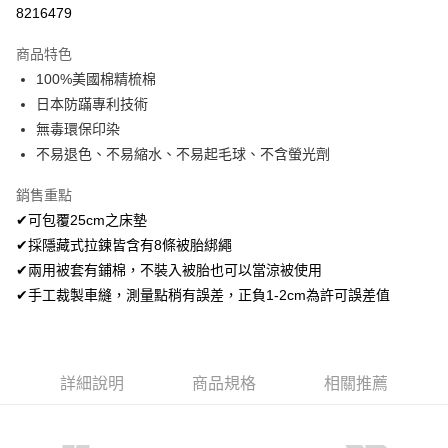
超商取貨付款
8216479
LINE Pay
商品特色
Apple Pay
100%美國棉精梳棉
日本防蹣專利技術
悠遊付
無毒環保印染
Google Pay
不易退色、不易縮水、不易起毛球、不含螢光劑
AFTEE先享後付
銷售重點
相關說明
✔可包覆25cm之床墊
【關於「AFTEE先享後付」】
✔採隱藏式拉鍊皆含有8條被胎綁繩
ATM付款
AFTEE先享後付是「在收到商品之後才付款」的支付方式。 讓您購物簡單
便利好安心！
✔兩用被套有鋪棉，不裝入被胎也可以當涼被使用
１．簡單：不需註冊會員、不需綁卡、不需儲值。
✔手工裁製車縫，測量點稍有誤差，正負1-2cm為許可誤差值
運送方式
２．便利：只要手機號碼，簡訊認證，即可結帳。
３．安心：先確認商品／服務後，再付款。
全家取貨付款
免運費
【「AFTEE先享後付」結帳流程】
１．於結帳方式選擇「AFTEE先享後付」後，將跳轉至「AFTEE先享後付」
詳細說明
商品規格
相關推薦
付款後全家取貨
結帳頁面，進行簡訊認證並確認金額後，即可完成結帳。
２．訂單成立數日內，您將收到繳費通知簡訊。
免運費
３．收到繳費通知簡訊後14天內，點擊此簡訊中的連結，可透過四大超商／