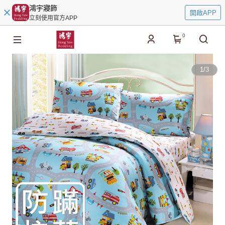
鴻宇寢飾
開啟APP
立刻使用官方APP
0
1
/
3