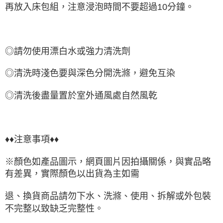
再放入床包組，注意浸泡時間不要超過10分鐘。
◎請勿使用漂白水或強力清洗劑
◎清洗時淺色要與深色分開洗滌，避免互染
◎清洗後盡量置於室外通風處自然風乾
♦♦注意事項♦♦
※顏色如產品圖示，網頁圖片因拍攝關係，與實品略
有差異，實際顏色以出貨為主如需
退、換貨商品請勿下水、洗滌、使用、拆解或外包裝
不完整以致缺乏完整性。