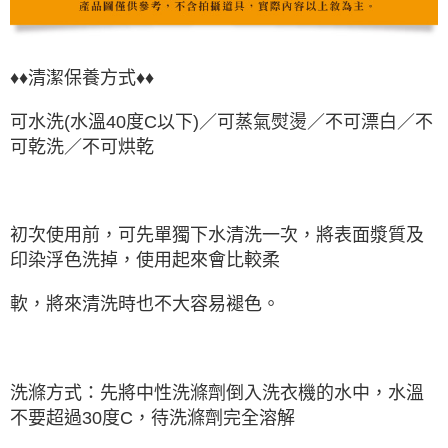
♦♦清潔保養方式♦♦
可水洗(水溫40度C以下)／可蒸氣熨燙／不可漂白／不
可乾洗／不可烘乾
初次使用前，可先單獨下水清洗一次，將表面漿質及
印染浮色洗掉，使用起來會比較柔
軟，將來清洗時也不大容易褪色。
洗滌方式：先將中性洗滌劑倒入洗衣機的水中，水溫
不要超過30度C，待洗滌劑完全溶解