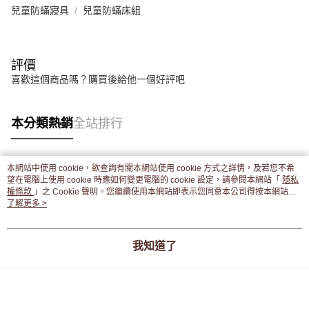
兒童防蟎寢具
兒童防蟎床組
評價
喜歡這個商品嗎？購買後給他一個好評吧
本分類熱銷
全站排行
本網站中使用 cookie，欲查詢有關本網站使用 cookie 方式之詳情，及若您不希
熱門標籤
望在電腦上使用 cookie 時應如何變更電腦的 cookie 設定，請參閱本網站「
隱私
權條款
」之 Cookie 聲明。您繼續使用本網站即表示您同意本公司得按本網站使
用條款之 Cookie 聲明使用 cookie。
了解更多 >
我知道了