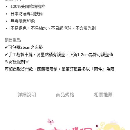
Apple Pay
100%美國棉精梳棉
日本防蹣專利技術
悠遊付
無毒環保印染
Google Pay
不易退色、不易縮水、不易起毛球、不含螢光劑
AFTEE先享後付
銷售重點
相關說明
✔可包覆25cm之床墊
【關於「AFTEE先享後付」】
✔手工裁製車縫，測量點稍有誤差，正負1-2cm為許可誤差值
ATM付款
AFTEE先享後付是「在收到商品之後才付款」的支付方式。 讓您購物簡單
便利好安心！
※寄送限制※
１．簡單：不需註冊會員、不需綁卡、不需儲值。
可超商取貨付款，因體積限制，單筆訂單最多以『兩件』為限
運送方式
２．便利：只要手機號碼，簡訊認證，即可結帳。
３．安心：先確認商品／服務後，再付款。
全家取貨付款
免運費
【「AFTEE先享後付」結帳流程】
１．於結帳方式選擇「AFTEE先享後付」後，將跳轉至「AFTEE先享後付」
詳細說明
商品規格
相關推薦
付款後全家取貨
結帳頁面，進行簡訊認證並確認金額後，即可完成結帳。
２．訂單成立數日內，您將收到繳費通知簡訊。
免運費
３．收到繳費通知簡訊後14天內，點擊此簡訊中的連結，可透過四大超商／
ATM／網路銀行／等多元方式進行付款，方視為交易完成。
7-11取貨付款
※ 請注意：結帳手續完成當下不需立刻繳費，但若您需要取消訂單，請聯絡
每筆NT$60，滿NT$499(含以上)免運費
購買商品的店家。未經商家同意取消之訂單仍視為有效，需透過AFTEE先享
後付繳納相關費用。