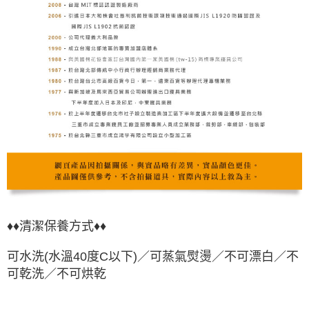
♦♦清潔保養方式♦♦
可水洗(水溫40度C以下)／可蒸氣熨燙／不可漂白／不
可乾洗／不可烘乾