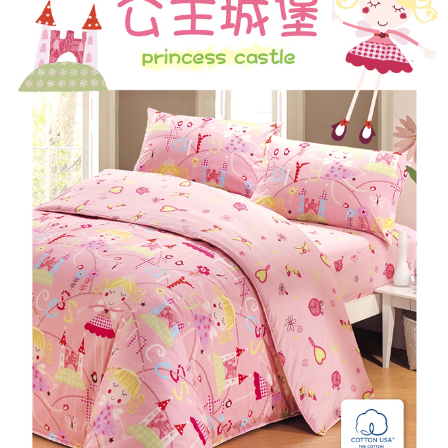
付款後7-11取貨
※ 交易是否成功請以「AFTEE先享後付 」之結帳頁面顯示為準，若有關於
是否繳費成功／繳費後需取消欲退款等相關疑問，請聯繫「AFTEE先享後付
每筆NT$60，滿NT$499(含以上)免運費
客戶支援中心」
https://netprotections.freshdesk.com/support/home
宅配
【注意事項】
１．透過由恩沛科技股份有限公司提供之「AFTEE先享後付」服務完成之交
每筆NT$100，滿NT$499(含以上)免運費
易，需依本服務之必要範圍內提供個人資料，並將交易相關給付款項請求債
權轉讓予恩沛科技股份有限公司。
離島宅配
２．關於個人資料處理事宜，請瀏覽以下網址：
每筆NT$100，滿NT$499(含以上)免運費
https://aftee.tw/terms/#terms3
３．未成年的使用者請事先徵得法定代理人或監護人之同意方可使用
「AFTEE先享後付」，若未經同意申辦者引起之損失，本公司不負相關責
任。
４．使用「AFTEE先享後付」時，將依據個別帳號之用戶狀況，依本公司即
時審查核予不同之上限額度；若仍有額度不足之情形，本公司將視審查結果
請求用戶進行身份認證。
５．嚴禁一人註冊多個帳號或使用他人資訊註冊。若發現惡意使用之情形，
恩沛科技股份有限公司將有權停止該用戶之使用額度並採取法律行動。