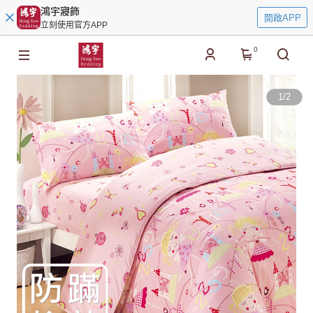
鴻宇寢飾
開啟APP
立刻使用官方APP
0
1
/
2