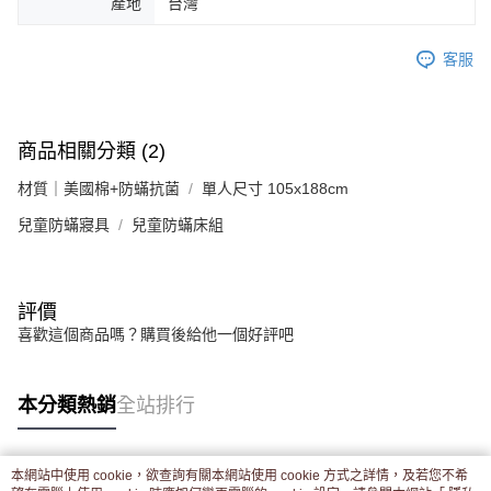
產地
台灣
客服
商品相關分類 (2)
材質｜美國棉+防蟎抗菌
單人尺寸 105x188cm
兒童防蟎寢具
兒童防蟎床組
評價
喜歡這個商品嗎？購買後給他一個好評吧
本分類熱銷
全站排行
本網站中使用 cookie，欲查詢有關本網站使用 cookie 方式之詳情，及若您不希
熱門標籤