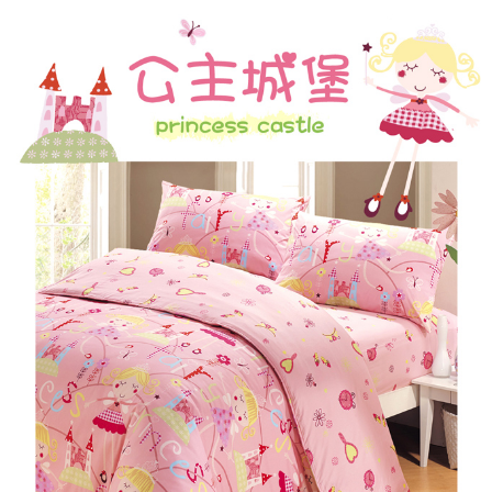
ATM／網路銀行／等多元方式進行付款，方視為交易完成。
7-11取貨付款
※ 請注意：結帳手續完成當下不需立刻繳費，但若您需要取消訂單，請聯絡
每筆NT$60，滿NT$499(含以上)免運費
購買商品的店家。未經商家同意取消之訂單仍視為有效，需透過AFTEE先享
後付繳納相關費用。
付款後7-11取貨
※ 交易是否成功請以「AFTEE先享後付 」之結帳頁面顯示為準，若有關於
是否繳費成功／繳費後需取消欲退款等相關疑問，請聯繫「AFTEE先享後付
每筆NT$60，滿NT$499(含以上)免運費
客戶支援中心」
https://netprotections.freshdesk.com/support/home
宅配
【注意事項】
１．透過由恩沛科技股份有限公司提供之「AFTEE先享後付」服務完成之交
每筆NT$100，滿NT$499(含以上)免運費
易，需依本服務之必要範圍內提供個人資料，並將交易相關給付款項請求債
權轉讓予恩沛科技股份有限公司。
離島宅配
２．關於個人資料處理事宜，請瀏覽以下網址：
每筆NT$100，滿NT$499(含以上)免運費
https://aftee.tw/terms/#terms3
３．未成年的使用者請事先徵得法定代理人或監護人之同意方可使用
「AFTEE先享後付」，若未經同意申辦者引起之損失，本公司不負相關責
任。
４．使用「AFTEE先享後付」時，將依據個別帳號之用戶狀況，依本公司即
時審查核予不同之上限額度；若仍有額度不足之情形，本公司將視審查結果
請求用戶進行身份認證。
５．嚴禁一人註冊多個帳號或使用他人資訊註冊。若發現惡意使用之情形，
恩沛科技股份有限公司將有權停止該用戶之使用額度並採取法律行動。