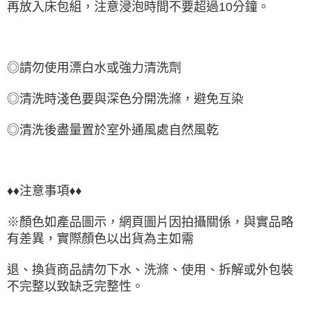
再放入床包組，注意浸泡時間不要超過10分鐘。
◎請勿使用漂白水或強力清洗劑
◎清洗時淺色要與深色分開洗滌，避免互染
◎清洗後盡量置於室外通風處自然風乾
♦♦注意事項♦♦
※顏色如產品圖示，網頁圖片因拍攝關係，與實品略
有差異，實際顏色以出貨為主如需
退、換貨商品請勿下水、洗滌、使用、拆解或外包裝
不完整以致缺乏完整性。