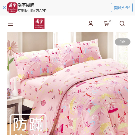
鴻宇寢飾
開啟APP
立刻使用官方APP
0
1
/
5