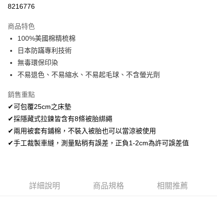
超商取貨付款
8216776
LINE Pay
商品特色
Apple Pay
100%美國棉精梳棉
日本防蹣專利技術
悠遊付
無毒環保印染
Google Pay
不易退色、不易縮水、不易起毛球、不含螢光劑
AFTEE先享後付
銷售重點
相關說明
✔可包覆25cm之床墊
【關於「AFTEE先享後付」】
✔採隱藏式拉鍊皆含有8條被胎綁繩
ATM付款
AFTEE先享後付是「在收到商品之後才付款」的支付方式。 讓您購物簡單
便利好安心！
✔兩用被套有鋪棉，不裝入被胎也可以當涼被使用
１．簡單：不需註冊會員、不需綁卡、不需儲值。
✔手工裁製車縫，測量點稍有誤差，正負1-2cm為許可誤差值
運送方式
２．便利：只要手機號碼，簡訊認證，即可結帳。
３．安心：先確認商品／服務後，再付款。
全家取貨付款
免運費
【「AFTEE先享後付」結帳流程】
１．於結帳方式選擇「AFTEE先享後付」後，將跳轉至「AFTEE先享後付」
詳細說明
商品規格
相關推薦
付款後全家取貨
結帳頁面，進行簡訊認證並確認金額後，即可完成結帳。
２．訂單成立數日內，您將收到繳費通知簡訊。
免運費
３．收到繳費通知簡訊後14天內，點擊此簡訊中的連結，可透過四大超商／