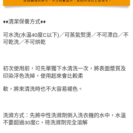
♦♦清潔保養方式♦♦
可水洗(水溫40度C以下)／可蒸氣熨燙／不可漂白／不
可乾洗／不可烘乾
初次使用前，可先單獨下水清洗一次，將表面漿質及
印染浮色洗掉，使用起來會比較柔
軟，將來清洗時也不大容易褪色。
洗滌方式：先將中性洗滌劑倒入洗衣機的水中，水溫
不要超過30度C，待洗滌劑完全溶解