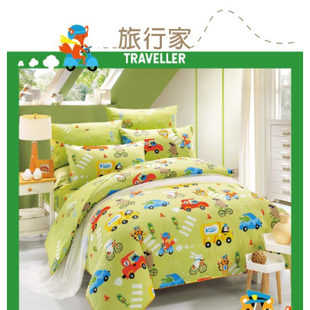
ATM／網路銀行／等多元方式進行付款，方視為交易完成。
7-11取貨付款
※ 請注意：結帳手續完成當下不需立刻繳費，但若您需要取消訂單，請聯絡
每筆NT$60，滿NT$499(含以上)免運費
購買商品的店家。未經商家同意取消之訂單仍視為有效，需透過AFTEE先享
後付繳納相關費用。
付款後7-11取貨
※ 交易是否成功請以「AFTEE先享後付 」之結帳頁面顯示為準，若有關於
是否繳費成功／繳費後需取消欲退款等相關疑問，請聯繫「AFTEE先享後付
每筆NT$60，滿NT$499(含以上)免運費
客戶支援中心」
https://netprotections.freshdesk.com/support/home
宅配
【注意事項】
１．透過由恩沛科技股份有限公司提供之「AFTEE先享後付」服務完成之交
每筆NT$100，滿NT$499(含以上)免運費
易，需依本服務之必要範圍內提供個人資料，並將交易相關給付款項請求債
權轉讓予恩沛科技股份有限公司。
離島宅配
２．關於個人資料處理事宜，請瀏覽以下網址：
每筆NT$100，滿NT$499(含以上)免運費
https://aftee.tw/terms/#terms3
３．未成年的使用者請事先徵得法定代理人或監護人之同意方可使用
「AFTEE先享後付」，若未經同意申辦者引起之損失，本公司不負相關責
任。
４．使用「AFTEE先享後付」時，將依據個別帳號之用戶狀況，依本公司即
時審查核予不同之上限額度；若仍有額度不足之情形，本公司將視審查結果
請求用戶進行身份認證。
５．嚴禁一人註冊多個帳號或使用他人資訊註冊。若發現惡意使用之情形，
恩沛科技股份有限公司將有權停止該用戶之使用額度並採取法律行動。