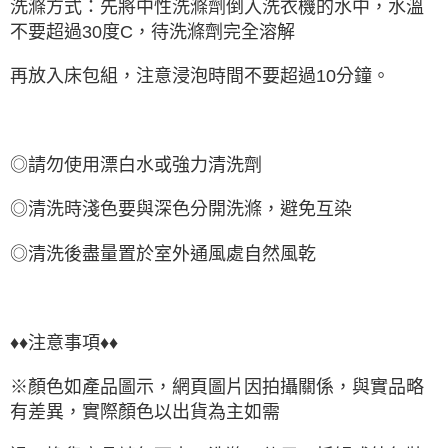
洗滌方式：先將中性洗滌劑倒入洗衣機的水中，水溫
不要超過30度C，待洗滌劑完全溶解
再放入床包組，注意浸泡時間不要超過10分鐘。
◎請勿使用漂白水或強力清洗劑
◎清洗時淺色要與深色分開洗滌，避免互染
◎清洗後盡量置於室外通風處自然風乾
♦♦注意事項♦♦
※顏色如產品圖示，網頁圖片因拍攝關係，與實品略
有差異，實際顏色以出貨為主如需