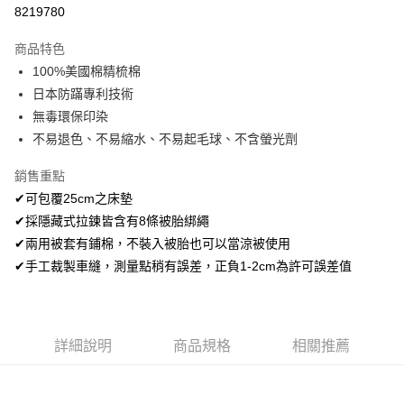
超商取貨付款
8219780
LINE Pay
商品特色
Apple Pay
100%美國棉精梳棉
日本防蹣專利技術
悠遊付
無毒環保印染
Google Pay
不易退色、不易縮水、不易起毛球、不含螢光劑
AFTEE先享後付
銷售重點
相關說明
✔可包覆25cm之床墊
【關於「AFTEE先享後付」】
✔採隱藏式拉鍊皆含有8條被胎綁繩
ATM付款
AFTEE先享後付是「在收到商品之後才付款」的支付方式。 讓您購物簡單
便利好安心！
✔兩用被套有鋪棉，不裝入被胎也可以當涼被使用
１．簡單：不需註冊會員、不需綁卡、不需儲值。
✔手工裁製車縫，測量點稍有誤差，正負1-2cm為許可誤差值
運送方式
２．便利：只要手機號碼，簡訊認證，即可結帳。
３．安心：先確認商品／服務後，再付款。
全家取貨付款
免運費
【「AFTEE先享後付」結帳流程】
１．於結帳方式選擇「AFTEE先享後付」後，將跳轉至「AFTEE先享後付」
詳細說明
商品規格
相關推薦
付款後全家取貨
結帳頁面，進行簡訊認證並確認金額後，即可完成結帳。
２．訂單成立數日內，您將收到繳費通知簡訊。
免運費
３．收到繳費通知簡訊後14天內，點擊此簡訊中的連結，可透過四大超商／