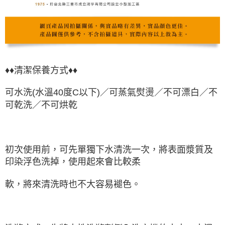
♦♦清潔保養方式♦♦
可水洗(水溫40度C以下)／可蒸氣熨燙／不可漂白／不
可乾洗／不可烘乾
初次使用前，可先單獨下水清洗一次，將表面漿質及
印染浮色洗掉，使用起來會比較柔
軟，將來清洗時也不大容易褪色。