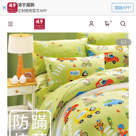
鴻宇寢飾
開啟APP
立刻使用官方APP
0
1
/
2