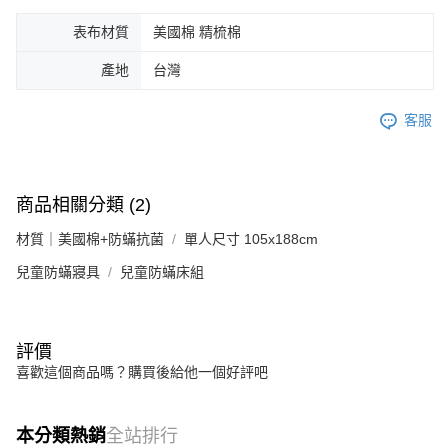
表布材質
美國棉 精梳棉
產地
台灣
客服
商品相關分類 (2)
材質｜美國棉+防蟎抗菌
單人尺寸 105x188cm
兒童防蟎寢具
兒童防蟎床組
評價
喜歡這個商品嗎？購買後給他一個好評吧
本分類熱銷
全站排行